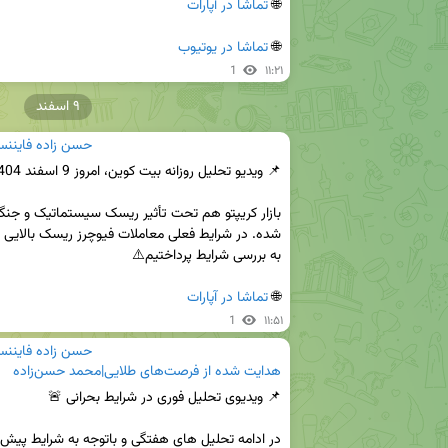
🌐 
تماشا در آپارات
🌐 
تماشا در یوتیوب
1
۱۱:۲۱
۹ اسفند
حسن زاده فايننس 
🌐 
تماشا در آپارات
1
۱۱:۵۱
حسن زاده فايننس 
هدایت شده از
فرصت‌های طلایی|محمد حسن‌زاده