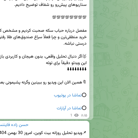
⭕️
تماشا در یوتیوب
⭕️
تماشا در آپارات
1
۸:۱۵
حسن زاده فايننس 