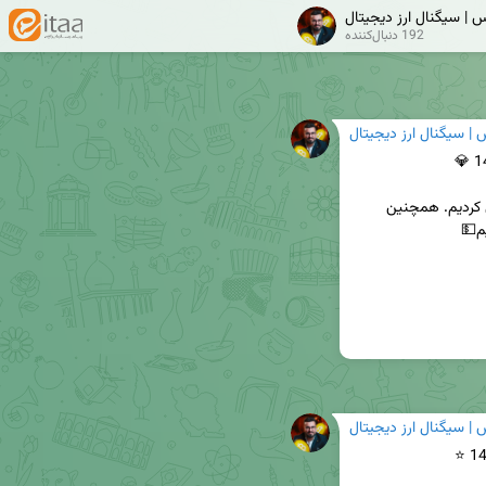
 | سیگنال ارز ديجيتال
192 دنبال‌کننده
| سیگنال ارز ديجيتال
امروز موقعیت احتمالی لانگ و نقدینگی کف رو بررسی کردیم. همچنین 
| سیگنال ارز ديجيتال