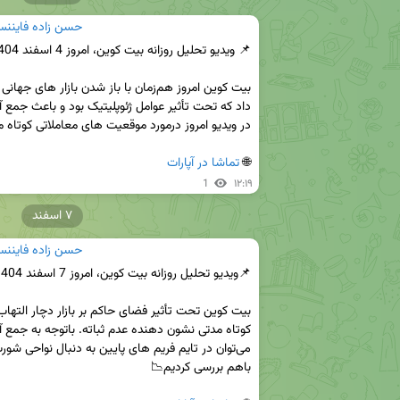
حسن زاده فايننس 
🌐 
تماشا در آپارات
1
۱۲:۱۹
۷ اسفند
حسن زاده فايننس 