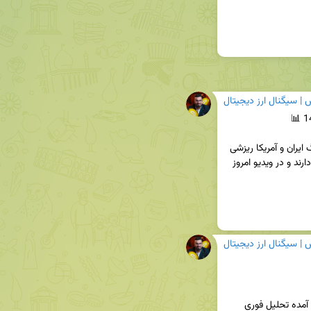
| سیگنال ارز ديجيتال
بازار کریپتو هم تحت تأثیر ریسک سیستماتیک و جنگ ایران و آمریکا ریزشی 
شده. در شرایط فعلی معاملات فیوچرز ریسک بالایی دارند و در ویدیو امروز 
| سیگنال ارز ديجيتال
در ادامه تحلیل های هفتگی و باتوجه به شرایط پیش آمده تحلیل فوری 