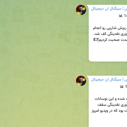
| سیگنال ارز ديجيتال
بیت کوین امروز هم‌زمان با باز شدن بازار های جهانی ریزش شارپی رو انجام 
داد که تحت تأثیر عوامل ژئوپلیتیک بود و باعث جمع آوری نقدینگی کف شد، 
| سیگنال ارز ديجيتال
بیت کوین تحت تأثیر فضای حاکم بر بازار دچار التهاب شده و این نوسانات 
کوتاه مدتی نشون دهنده عدم ثباته. باتوجه به جمع آوری نقدینگی سقف 
می‌توان در تایم فریم های پایین به دنبال نواحی شورت بود که در ویدیو امروز 