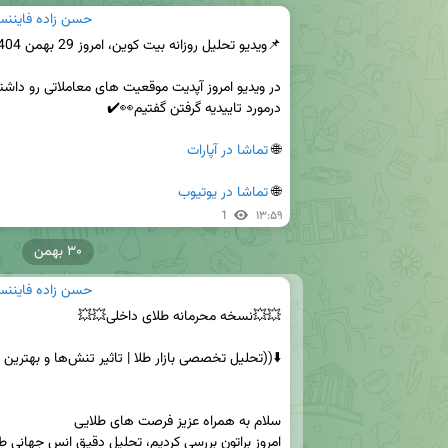
حسن زاده فايننس 
🌐
 تماشا در آپارات
🌐
 تماشا در یوتیوب
1
۱۳:۵۹
۳۰ بهمن
حسن زاده فايننس 