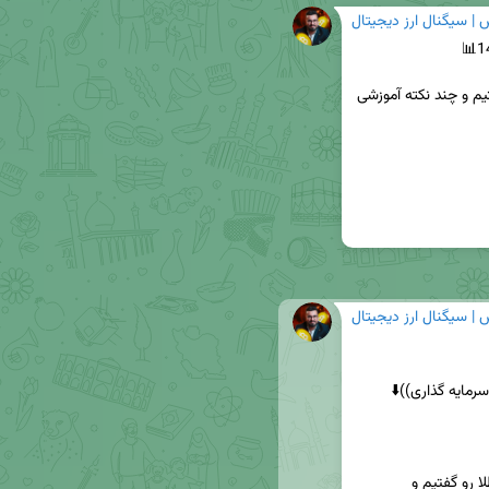
| سیگنال ارز ديجيتال
در ویدیو امروز آپدیت موقعیت های معاملاتی رو داشتیم و چند نکته آموزشی 
| سیگنال ارز ديجيتال
امروز براتون بررسی کردیم، تحلیل دقیق انس جهانی طلا رو گفتیم و 