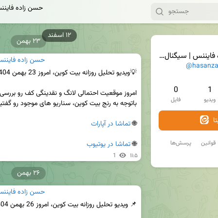
حسن زاده فايننس
۲۳ بهمن
نس | سیگنال ارز ديجيتال
حسن زاده فايننس 
@hasanza
0
1
ویدیو
فایل
ا
🌐 
تماشا در آپارات
قوانین
پرسش‌ها
🌐 
تماشا در یوتیوب
1
۱۱:۵
۲۶ بهمن
حسن زاده فايننس 