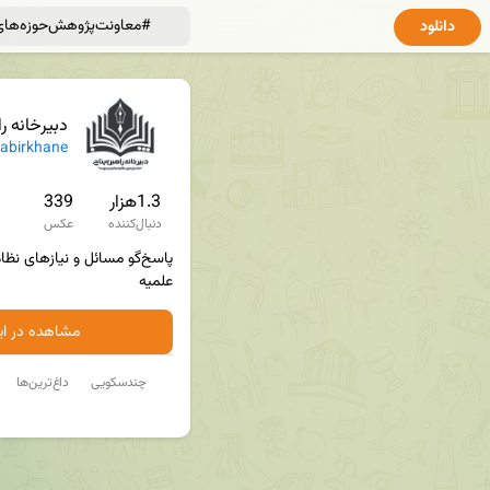
دانلود
دبیرخانه راهبری پناح؛ پژوه
abirkhane
1.3هزار
339
دنبال‌کننده
عکس
علمیه
مشاهده در ایت
چندسکویی
داغ‌ترین‌ها