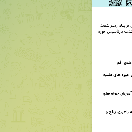
🔸رویداد مهم آیین رونمایی و فراخوان پژوهشی مبتنی بر پیام رهبر شهید 
امام خامنه‌ای(ره) به کنگره بین‌المللی یکصدمین سالگشت بازتأسیس حوزه 
حجت الاسلام عباسی؛معاون محترم پژوهش حوزه های علمیه 
حجت الاسلام مقیمی حاجی؛ معاون محترم آموزش حوزه های 
«مدیران و اعضای نخبگانی کمیته‌های علمی دبیرخانه راهبری پناح و 