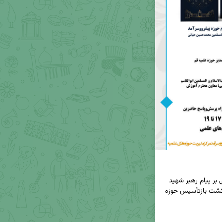
🔸رویداد مهم آیین رونمایی و فراخوان پژوهشی مبتنی بر پیام رهبر شهید 
امام خامنه‌ای(ره) به کنگره بین‌المللی یکصدمین سالگشت بازتأسیس حوزه 