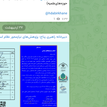
@hdabirkhane
1
۷:۳۲
۲۷ اردیبهشت
دبیرخانه راهبری پناح؛ پژوهش‌های نیازمحور نظام اس