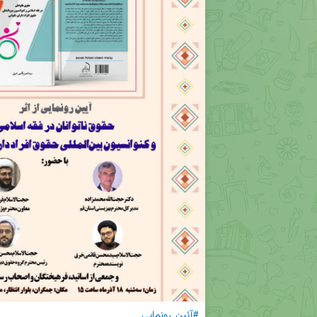
#آئین_رونمایی