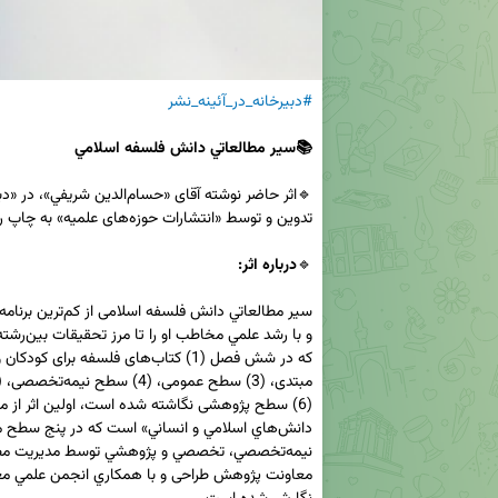
#دبیرخانه_در_آئینه_نشر
🔹
درباره اثر: