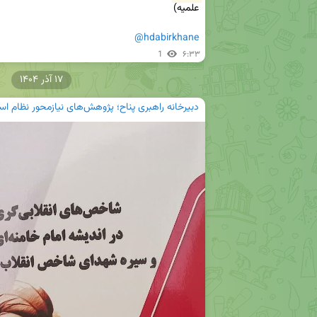
@hdabirkhane
1
۶:۳۳
۱۷ آذر ۱۴۰۴
دبیرخانه راهبری پناح؛ پژوهش‌های نیازمحور نظام اس