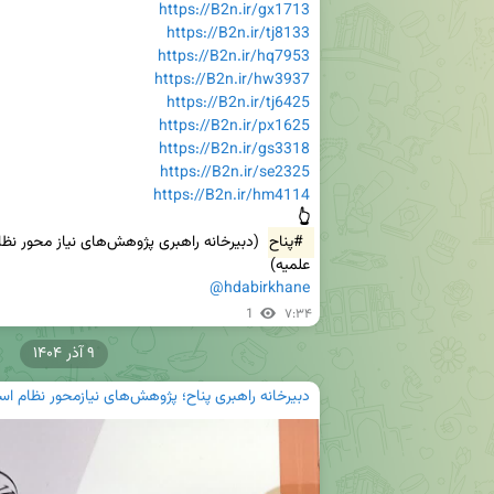
https://B2n.ir/gx1713
https://B2n.ir/tj8133
https://B2n.ir/hq7953
https://B2n.ir/hw3937
https://B2n.ir/tj6425
https://B2n.ir/px1625
https://B2n.ir/gs3318
https://B2n.ir/se2325
https://B2n.ir/hm4114
👆
#پناح
علمیه)

@hdabirkhane
1
۷:۳۴
۹ آذر ۱۴۰۴
دبیرخانه راهبری پناح؛ پژوهش‌های نیازمحور نظام اس