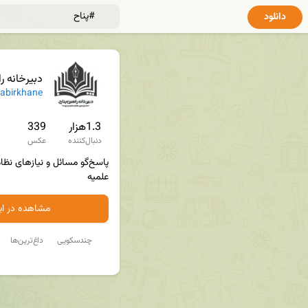
دانلود
دبیرخانه راهبری پناح؛ پژوه
abirkhane
1.3هزار
339
دنبال‌کننده
عکس
علمیه
مشاهده در ایت
چندسکویی
داغ‌ترین‌ها