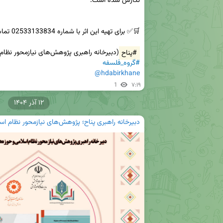
#پناح
(دبیرخانه راهبری پژوهش‌های نیازمحور نظام و حوزه‌های علمیه)

#گروه_فلسفه
@hdabirkhane
1
۷:۱۹
۱۲ آذر ۱۴۰۴
دبیرخانه راهبری پناح؛ پژوهش‌های نیازمحور نظام اس