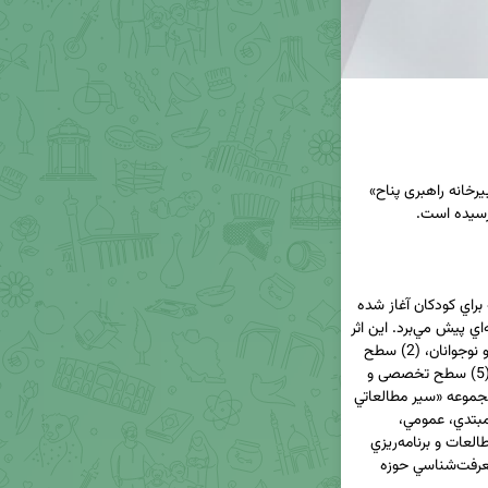
🔹اثر حاضر نوشته آقای «حسام‌الدين شريفي»، در «دبیرخانه راهبری پناح» 
سير مطالعاتي دانش فلسفه اسلامی از کم‌ترين برنامه براي کودکان آغاز شده 
و با رشد علمي مخاطب او را تا مرز تحقيقات بين‌رشته‌اي پيش مي‌برد. اين اثر 
که در شش فصل (1) کتاب‌های فلسفه برای کودکان و نوجوانان، (2) سطح 
مبتدی، (3) سطح عمومی، (4) سطح نیمه‌تخصصی، (5) سطح تخصصی و 
(6) سطح پژوهشی نگاشته شده است، اولين اثر از مجموعه «سير مطالعاتي 
دانش‌هاي اسلامي و انساني» است که در پنج سطح مبتدي، عمومي، 
نيمه‌تخصصي، تخصصي و پژوهشي توسط مديريت مطالعات و برنامه‌ريزي 
معاونت پژوهش طراحی و با همکاري انجمن علمي معرفت‌شناسي حوزه 