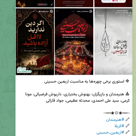
🔺 هنرمندان و بازیگران: بهنوش بختیاری، داریوش فرضیائی، مونا 
🔗 
#هنرمندان
🔗 
#کربلا
🔗 
#اربعین_حسینی