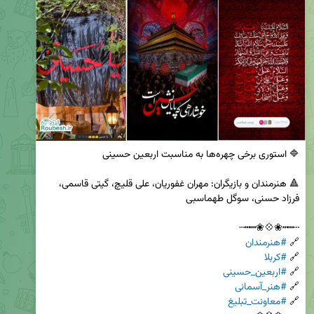
🔺 هنرمندان و بازیگران: مهران غفوریان، علی قلیچ، گیتی قاسمی، 
🔗 
#هنرمندان
🔗 
#کربلا
🔗 
#اربعین_حسینی
🔗 
#هنر_آسمانی
🔗 
#معاونت_تبلیغ