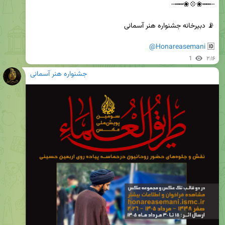
@Honareasemani
🆔 
1
۲:۱۶
جشنواره هنر آسمانی