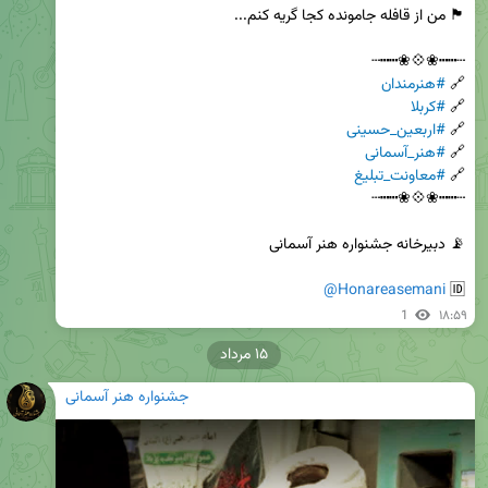
🔗 
#هنرمندان
🔗 
#کربلا
🔗 
#اربعین_حسینی
🔗 
#هنر_آسمانی
🔗 
#معاونت_تبلیغ
@Honareasemani
🆔 
1
۱۸:۵۹
۱۵ مرداد
جشنواره هنر آسمانی