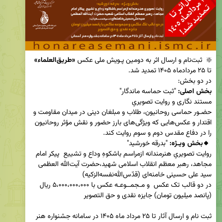
❇️  ثبت‌نام و ارسال اثر به دومین پـویش ملی عکس
 «طریق‌العلماء»
در دو بخش:

بخش اصلی: 
حضـور حماسی روحانیون، طلاب و مبلغان دینی در میدان مقاومت و 
اقتدار و عکس‌هایی که ویژگی‌های بارز حضور و نقش مؤثر روحانیون 
را در دفاع مقدس دوم و سوم روایت کند.

 🔸بخش ویـژه: 
روایت تصویریِ هنرمندانه ازمراسم باشکوهِ وداع و تشییع  پیکر امام 
مجاهد، رهبر معظم انقلاب اسلامی شهید،حضرت آیت‌الله العظمی 
سید علی حسینی خامنه‌ای (قدّس‌الله‌نفسه‌الزکیه)             
در دو قالب تک عکس  و مـجمــوعـه عکس با ۵،۰۰۰،۰۰۰،۰۰۰ ریال 
ثبت نام و ارسال آثار تا ٢۵ مرداد ماه ١۴۰۵ در سامانه جشنواره هنر 