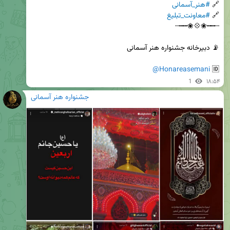
🔗 
#هنر_آسمانی
🔗 
#معاونت_تبلیغ
@Honareasemani
🆔 
1
۱۸:۵۴
جشنواره هنر آسمانی