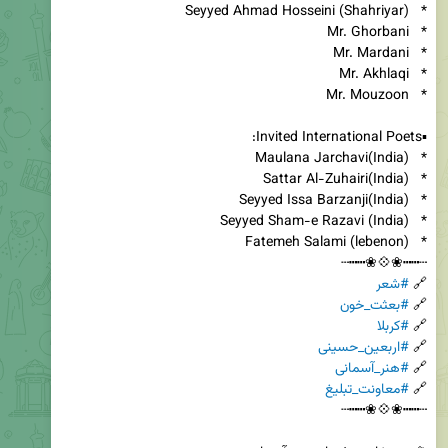
🔗 
#شعر
🔗 
#بعثت_خون
🔗 
#کربلا
🔗 
#اربعین_حسینی
🔗 
#هنر_آسمانی
🔗 
#معاونت_تبلیغ