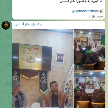
@Honareasemani
🆔 
1
۱۸:۳۹
جشنواره هنر آسمانی