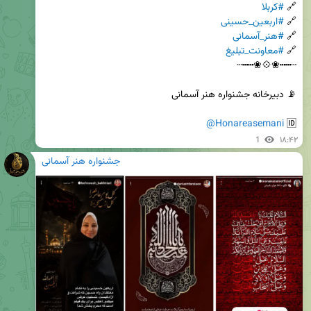
🔗 
#کربلا
🔗 
#اربعین_حسینی
🔗 
#هنر_آسمانی
🔗 
#معاونت_تبلیغ
@Honareasemani
🆔 
1
۱۸:۴۲
جشنواره هنر آسمانی