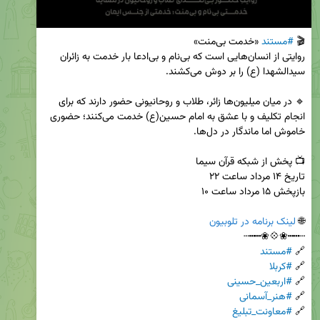
🎬 
#مستند
روایتی از انسان‌هایی است که بی‌نام و بی‌ادعا بار خدمت به زائران 
🔹️ در میان میلیون‌ها زائر، طلاب و روحانیونی حضور دارند که برای 
انجام تکلیف و با عشق به امام حسین(ع) خدمت می‌کنند؛ حضوری 
🌐 
لینک برنامه در تلوبیون
🔗 
#مستند
🔗 
#کربلا
🔗 
#اربعین_حسینی
🔗 
#هنر_آسمانی
🔗 
#معاونت_تبلیغ