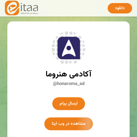
دانلود
آکادمی هنروما
@honaroma_ad
ارسال پیام
مشاهده در وب ایتا