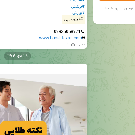
#سلامت
#پزشکی
قوانین
پرسش‌ها
#ورزش
#فیزیوتراپی
www.hooshtavan.com
🌐
1
۱۷:۴۲
۲۸ مهر ۱۴۰۴