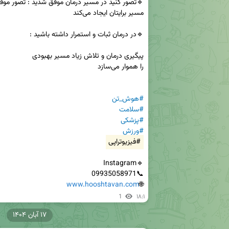
#هوش‌_تن
#سلامت
#پزشکی
#ورزش
#فیزیوتراپی
www.hooshtavan.com
🌐
1
۱۸:۱
۱۷ آبان ۱۴۰۴