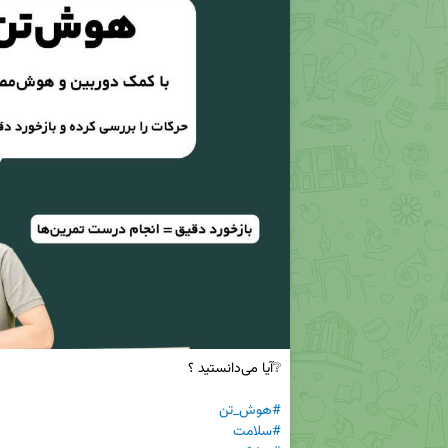
#هوش‌_تن
#سلامت