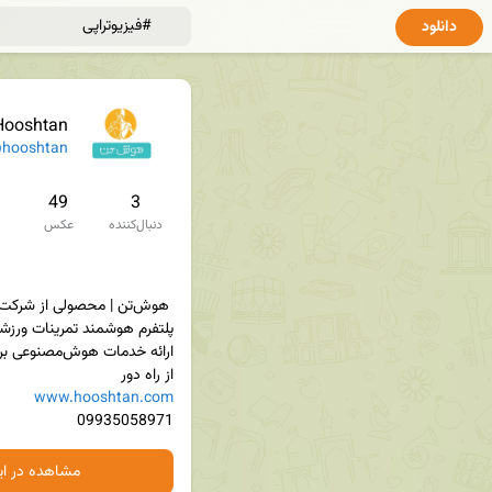
دانلود
Hooshtan
hooshtan
49
3
دنبال‌کننده
عکس
از راه دور 

www.hooshtan.com
09935058971
مشاهده در ایت