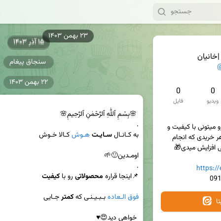
۲۳ بهمن ۱۴۰۳
۱۵ آذر ۱۴۰۳
۱۵ آذر ۱۴۰۳
خانیان
سنجاق پیغام
@
۲۲ بهمن ۱۴۰۳
0
0
ویدیو
فایل
✅در اینجا کالاهای مورد نیاز رو میتونی با کیفیت و 
به کـانـال 
سـایـت
هـوش
قیمت مناسب تهیه کنی و با هر خریدی که انجام 
https:/
📌اینجا قراره 
محصولاتی
 رو با 
کیفیت
فوق الـعاده
 بـبـیـنـی که 
کمتر
ا