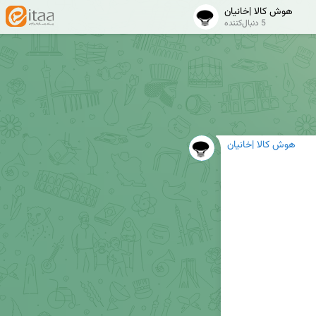
هوش کالا |خانیان
5 دنبال‌کننده
هوش کالا |خانیان