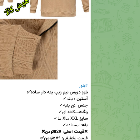
#بلوز
بلوز دورس نیم زیپ یقه دار ساده✅
آستین
 : بلند✓

جنس
 :نخ پنبه✓

رنگ:
نسکافه ای✓

سایز
:L، XL، XXL✓

یقه
❌
قیمت اصلی: 829تومن❌
قیمت تخفیفی: ۵۷۹تومن✅