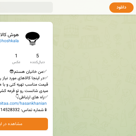
دانلود
هوش کالا |
hoshkala
1
5
دنبال‌کننده
عکس
/eitaa.com/hasankhanian
📱شماره تماس: 09114528332

مشاهده در ایت