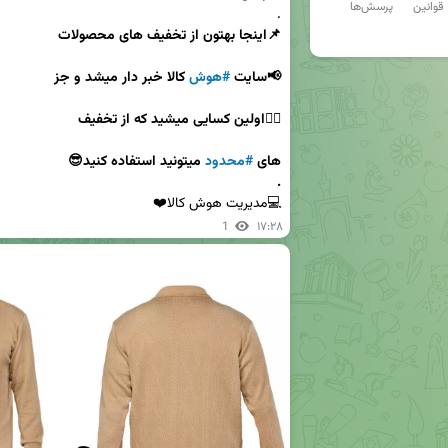
قوانین
پرسش‌ها
.

📢سایت 
#هوش
های 
#محدود
.
💻مدیریت هوش کالا❤️
1
۱۷:۲۸