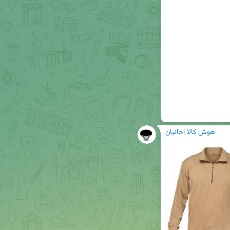
هوش کالا |خانیان