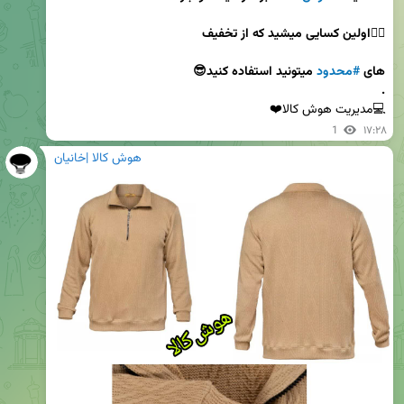
های 
#محدود
.
💻مدیریت هوش کالا❤️
1
۱۷:۲۸
هوش کالا |خانیان