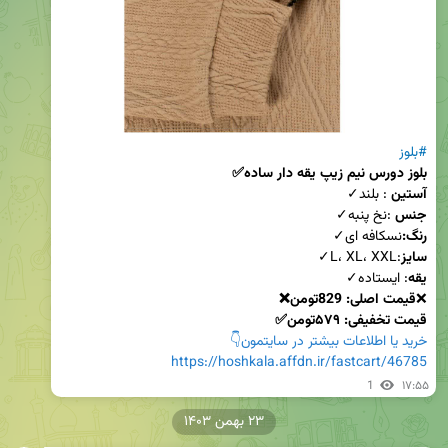
#بلوز
بلوز دورس نیم زیپ یقه دار ساده✅
آستین
 : بلند✓

جنس
 :نخ پنبه✓

رنگ:
نسکافه ای✓

سایز
:L، XL، XXL✓

یقه
❌
قیمت اصلی: 829تومن❌
قیمت تخفیفی: ۵۷۹تومن✅
خرید یا اطلاعات بیشتر در سایتمون👇
https://hoshkala.affdn.ir/fastcart/46785
1
۱۷:۵۵
۲۳ بهمن ۱۴۰۳