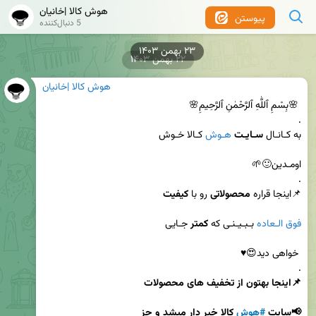
هوش کالا |خانیان
پیوستن
5 دنبال‌کننده
۲۳ بهمن ۱۴۰۳
۲۲ بهمن ۱۴۰۳
هوش کالا |خانیان
به کـانـال 
سـایـت
هـوش
📌اینجا قراره 
محصولاتی
 رو با 
کیفیت
فوق الـعاده
 بـبـیـنـی که 
کمتر
.

📢سایت 
#هوش