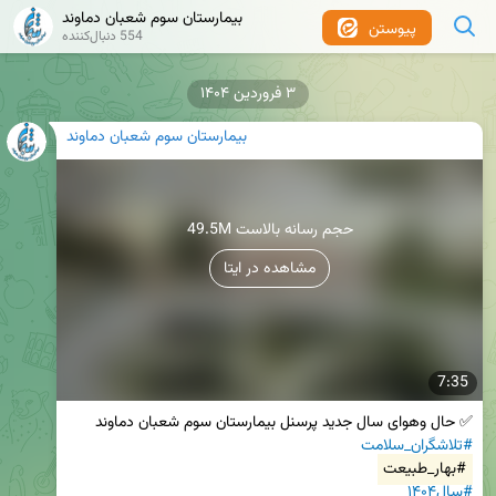
بیمارستان سوم شعبان دماوند
پیوستن
554 دنبال‌کننده
۳ فروردین ۱۴۰۴
بیمارستان سوم شعبان دماوند
49.5M حجم رسانه بالاست
مشاهده در ایتا
7:35
✅ حال وهواى سال جديد پرسنل بيمارستان سوم شعبان دماوند

#تلاشگران_سلامت
#بهار_طبيعت
#سال۱۴۰۴