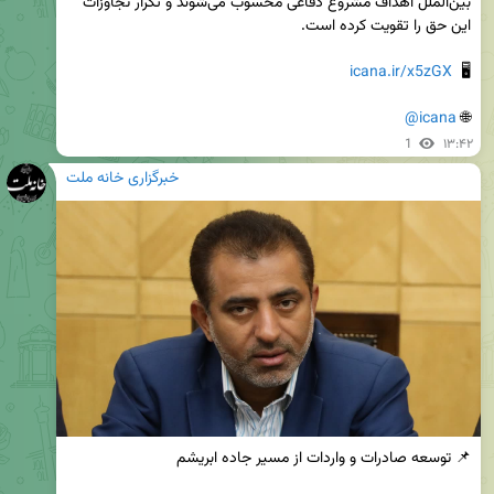
بین‌الملل اهداف مشروع دفاعی محسوب می‌شوند و تکرار تجاوزات 
icana.ir/x5zGX
🖥  
@icana
🌐 
1
۱۳:۴۲
خبرگزاری خانه ملت