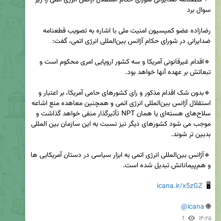
📌 قطعنامه ضدایرانی شورای حکام استقلال آژانس انرژی اتمی را زیر 
رضازاده عضو کمیسیون امنیت ملی با اشاره به تصویب قطعنامه 
🔹اقدام غیرقانونی آمریکا و سه کشور اروپایی امری محکوم است و 
🔹بدون شک اقدام مذکور و رای کشورهای حامی آمریکا، بر اعتبار و 
استقلال آژانس بین‌المللی انرژی اتمی و همچنین معاهده منع اشاعه 
سلاح‌های هسته‌ای یا همان NPT تأثیرگذار منفی خواهد گذاشت و 
موجب می شود کشورهای دیگر نیز نسبت به این سازمان بین المللی 
🔹آژانس بین‌المللی انرژی اتمی به ابزار سیاسی در دستان آمریکایی ها 
icana.ir/x5zGZ
🖥  
@icana
🌐 
1
۱۴:۲۵