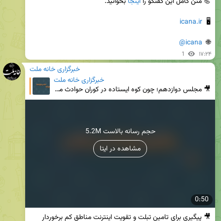
📃 متن کامل این گفتگو را 
اینجا
icana.ir
🖥  
@icana
🌐  
1
۱۷:۲۴
خبرگزاری خانه ملت
خبرگزاری خانه ملت
🎥 مجلس دوازدهم؛ چون کوه ایستاده در کوران حوادث منادی سفیدان، رئیس کمیسیون آموزش مجلس در برنامه دایر
5.2M حجم رسانه بالاست
مشاهده در ایتا
0:50