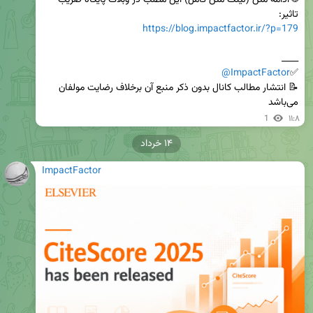
🌐 ادامه متن (لینک متن کامل) این مطلب در وبلاگ پایگاه ضریب 
تاثیر: 

https://blog.impactfactor.ir/?p=179
@ImpactFactor
✅
📝 انتشار مطالب کانال بدون ذکر منبع آن برخلاف رضایت مولفان 
می‌باشد
1
۱۱:۸
۱۴ خرداد
ImpactFactor