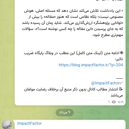
▫️ این یادداشت تلاش می‌کند نشان دهد که مسئله اصلی، هوش 
مصنوعی نیست؛ بلکه نظامی است که هنوز «مقاله» را بیش از 
«توانایی پژوهشگر» ارزش‌گذاری می‌کند. شاید زمان آن رسیده باشد 
که به جای پرسیدن «این مقاله را چه کسی نوشته است؟»، سؤالات 
🌐 ادامه متن (لینک متن کامل) این مطلب در وبلاگ پایگاه ضریب 
تاثیر: 

https://blog.impactfactor.ir/?p=204
@ImpactFactor
✅
📝 انتشار مطالب کانال بدون ذکر منبع آن برخلاف رضایت مولفان 
می‌باشد
1
۵:۱۹
۹ مرداد
ImpactFactor