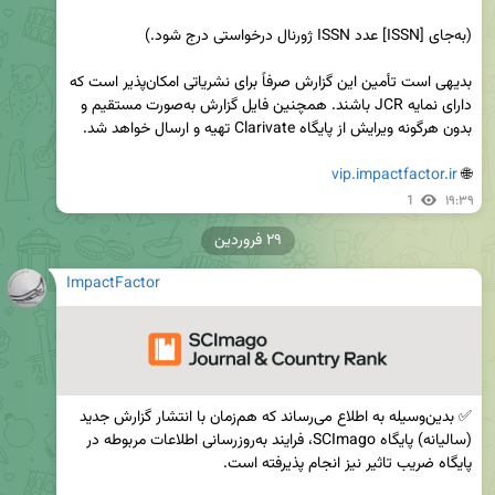
بدیهی است تأمین این گزارش صرفاً برای نشریاتی امکان‌پذیر است که 
دارای نمایه JCR باشند. همچنین فایل گزارش به‌صورت مستقیم و 
vip.impactfactor.ir
🌐 
1
۱۹:۳۹
۲۹ فروردین
ImpactFactor
✅ بدین‌وسیله به اطلاع می‌رساند که هم‌زمان با انتشار گزارش جدید 
(سالیانه) پایگاه SCImago، فرایند به‌روزرسانی اطلاعات مربوطه در 