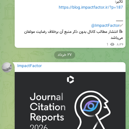
تاثیر: 

https://blog.impactfactor.ir/?p=187
@ImpactFactor
✅
📝 انتشار مطالب کانال بدون ذکر منبع آن برخلاف رضایت مولفان 
می‌باشد
1
۸:۳۶
۲۷ خرداد
ImpactFactor