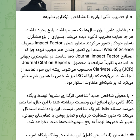
▪️ در فضای علمی ایران سال‌ها یک سوءبرداشت رایج وجود داشت: 
هر جا عبارت «ضریب تأثیر» دیده می‌شد، بسیاری از پژوهشگران 
به‌طور خودکار تصور می‌کردند منظور همان Impact Factor معروف 
Web of Science است. این تصور چندان هم عجیب نبود؛ چرا که 
اصطلاح Journal Impact Factor دهه‌هاست در علم‌سنجی جهانی 
جا افتاده و تقریباً مترادف با محصول Journal Citation Reports 
(JCR) پایگاه Clarivate محسوب می‌شود. ریشه این سوء تفاهم از 
آنجا نشات می‌گرفت که پایگاه ISC نیز شاخصی با همین نام منتشر 
▪️  با معرفی شاخص جدید "شاخص اثرگذاری نشریه" توسط پایگاه 
ISC، گامی برای اصلاح این وضعیت برداشته شد؛ با این حال، اما بنظر 
میرسد مسئله فقط نام یک شاخص نیست. این یادداشت استدلال 
می‌کند که بدون شفافیت در زبان و تمایز روشن با نظام‌های جهانی، 
🌐 ادامه متن (لینک متن کامل) این مطلب در وبلاگ پایگاه ضریب 