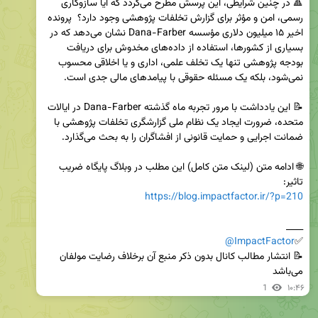
🔺 در چنین شرایطی، این پرسش مطرح می‌گردد که آیا سازوکاری 
رسمی، امن و مؤثر برای گزارش تخلفات پژوهشی وجود دارد؟  پرونده 
اخیر ۱۵ میلیون دلاری مؤسسه Dana-Farber نشان می‌دهد که در 
بسیاری از کشورها، استفاده از داده‌های مخدوش برای دریافت 
بودجه پژوهشی تنها یک تخلف علمی، اداری و یا اخلاقی محسوب 
📝 این یادداشت با مرور تجربه ماه گذشته Dana-Farber در ایالات 
متحده، ضرورت ایجاد یک نظام ملی گزارشگری تخلفات پژوهشی با 
🌐 ادامه متن (لینک متن کامل) این مطلب در وبلاگ پایگاه ضریب 
تاثیر: 

https://blog.impactfactor.ir/?p=210
@ImpactFactor
✅
📝 انتشار مطالب کانال بدون ذکر منبع آن برخلاف رضایت مولفان 
می‌باشد
1
۱۰:۴۶