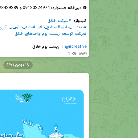
کلیدواژه: 
#شرکت_خلاق
#صندوق_خلاق
#صنایع_خلاق
#خانه_خلاق_و_نوآوری
#برنامه_توسعه_زیست_بوم_واحدهای_خلاق
@ircreative
  |  زیست بوم خلاق
1
۱۴:۴۷
۱۸ بهمن ۱۴۰۱