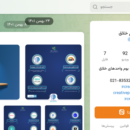
۸ بهمن ۱۴۰۱
 خلاق
@
7
92
ویدیو
فایل
ircre
creativepa
irc
ا
قوانین
پرسش‌ها