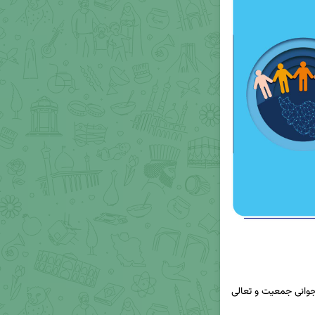
فراخوان اولین پویش نوآورانه سرمایه گذاری بسترساز،جوانی جمعیت و تعالی 