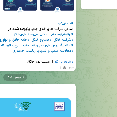
.

#خلاق_شو
اسامی شرکت های خلاق جدید پذیرفته شده در

#برنامه_توسعه_زیست_بوم_واحدهای_خلاق
#شرکت_خلاق
#صنایع_خلاق
#خانه_خلاق_و_نوآوری
#ستاد_فناوری_های_نرم_و_توسعه_صنایع_خلاق
#صن
#معاونت_علمی_و_فناوری_ریاست_جمهوری
@ircreative
  |  زیست بوم خلاق
1
۱۳:۷
۹ بهمن ۱۴۰۱