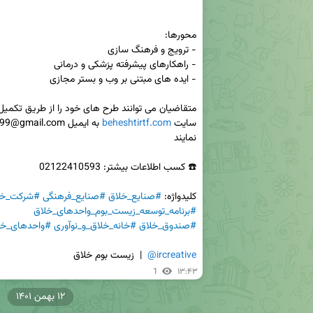
سایت 
beheshtirtf.com
کلیدواژه: 
#صنایع_خلاق
#صنایع_فرهنگی
#شرکت_خل
#برنامه_توسعه_زیست_بوم_واحدهای_خلاق
#صندوق_خلاق
#خانه_خلاق_و_نوآوری
#واحدهای_خل
@ircreative
  |  زیست بوم خلاق
1
۱۳:۴۳
۱۲ بهمن ۱۴۰۱