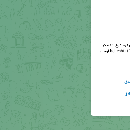
متقاضیان می توانند طرح های خود را از طریق تکمیل فرم درج شده در 
 به ایمیل beheshtirtf99@gmail.com ارسال 
اق
اق