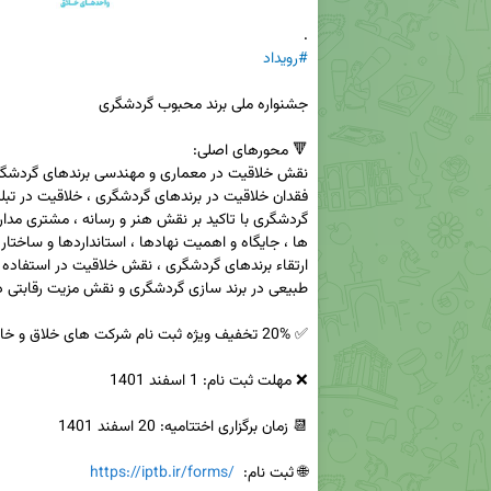
.

#رویداد
🌐 ثبت نام:  
https://iptb.ir/forms/