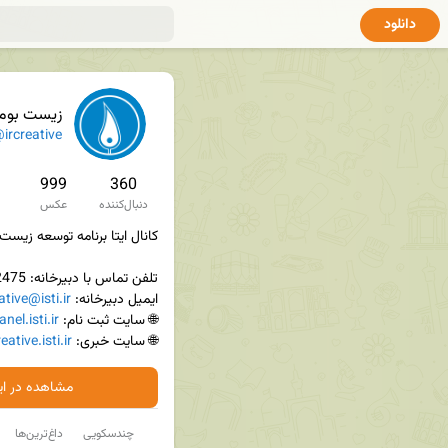
دانلود
زیست بوم
ircreative
999
360
دنبال‌کننده
عکس
ایمیل دبیرخانه: 
ative@isti.ir
🌐 سایت ثبت نام: 
nel.isti.ir
🌐 سایت خبری: 
reative.isti.ir
مشاهده در ایت
چندسکویی
داغ‌ترین‌ها