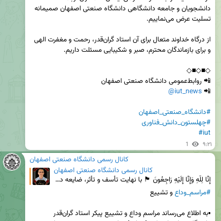
دانشجویان و جامعه دانشگاهی دانشگاه صنعتی اصفهان صمیمانه 
از درگاه خداوند متعال برای آن استاد گران‌قدر، رحمت و مغفرت الهی 
@iut_news
📲 
#دانشگاه_صنعتی_اصفهان
#چهلستون_دانش_فناوری
#iut
1
۹:۲۱
کانال رسمی دانشگاه صنعتی اصفهان
کانال رسمی دانشگاه صنعتی اصفهان
إِنَّا لِلَّٰهِ وَإِنَّا إِلَيْهِ رَاجِعُونَ 🏴 با نهایت تأسف و تأثر، ضایعه درگذشت استاد فرهیخته د
#مراسم_وداع
▪️به اطلاع می‌رساند مراسم وداع و تشییع پیکر استاد گران‌قدر 