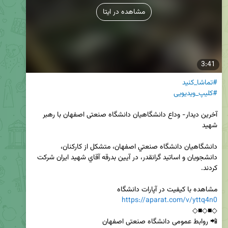
مشاهده در ایتا
3:41
#تماشا_کنید
#کلیپ_ویدیویی
آخرین دیدار- وداع دانشگاهیان دانشگاه صنعتی اصفهان با رهبر 
دانشگاهيان دانشگاه صنعتي اصفهان، متشکل از کارکنان، 
دانشجویان و اساتید گرانقدر، در آيين بدرقه آقاي شهيد ايران شركت 
مشاهده با کیفیت در آپارات دانشگاه

https://aparat.com/v/yttq4n0