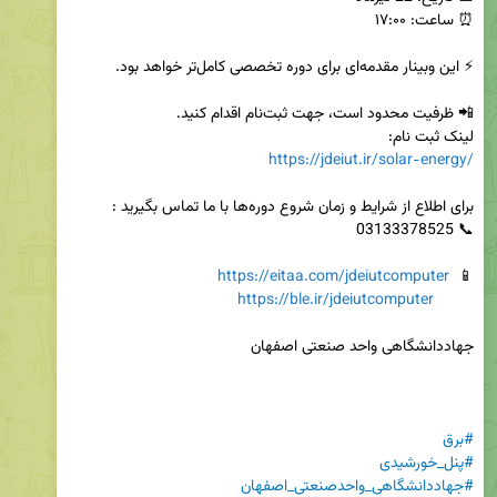
لینک ثبت نام:

https://jdeiut.ir/solar-energy/
https://eitaa.com/jdeiutcomputer
📱  
https://ble.ir/jdeiutcomputer
#برق
#پنل_خورشیدی
#جهاددانشگاهی_واحدصنعتی_اصفهان