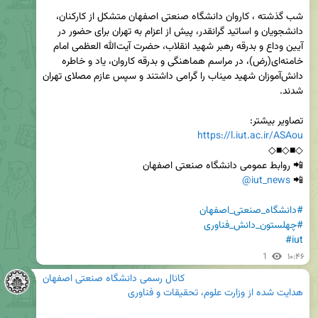
شب گذشته ، کاروان دانشگاه صنعتی اصفهان متشکل از کارکنان، 
دانشجویان و اساتید گرانقدر، پیش از اعزام به تهران برای حضور در 
آیین وداع و بدرقه رهبر شهید انقلاب، حضرت آیت‌الله العظمی امام 
خامنه‌ای(رض)، در مراسم هماهنگی و بدرقه کاروان، یاد و خاطره 
دانش‌آموزان شهید میناب را گرامی داشتند و سپس عازم مصلای تهران 
تصاویر بیشتر:

https://l.iut.ac.ir/ASAou
@iut_news
📲 
#دانشگاه_صنعتی_اصفهان
#چهلستون_دانش_فناوری
#iut
1
۱۰:۴۶
کانال رسمی دانشگاه صنعتی اصفهان
هدایت شده از
وزارت علوم، تحقیقات و فناوری