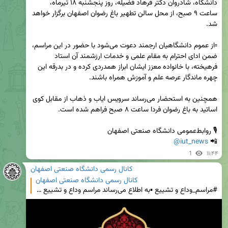
دانشگاه، شادروان دکتر فرهاد فضیله، روز پنجشنبه ۱۸ تیرماه، 
ساعت ۹ صبح، از محل سالن تطهیر باغ رضوان اصفهان برگزار خواهد 
▫️از عموم دانشگاهیان ارجمند دعوت می‌شود با حضور در این مراسم، 
ضمن ادای احترام به مقام علمی و خدمات ارزشمند آن استاد 
فرهیخته، با خانواده معزز ایشان ابراز همدردی کرده و در بدرقه این 
همچنین به استحضار می‌رساند سرویس ایاب و ذهاب از مقابل کوی 
@iut_news
📲 
1
۱۱:۴۴
کانال رسمی دانشگاه صنعتی اصفهان
کانال رسمی دانشگاه صنعتی اصفهان
#مراسم_وداع و تشییع ▪️به اطلاع می‌رساند مراسم وداع و تشییع پیکر استاد گران‌قدر دانشگاه، شادروان دکت