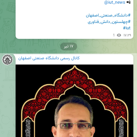
@iut_news
📲 
#دانشگاه_صنعتی_اصفهان
#چهلستون_دانش_فناوری
#iut
1
۱۷:۲۹
۱۷ تیر
کانال رسمی دانشگاه صنعتی اصفهان