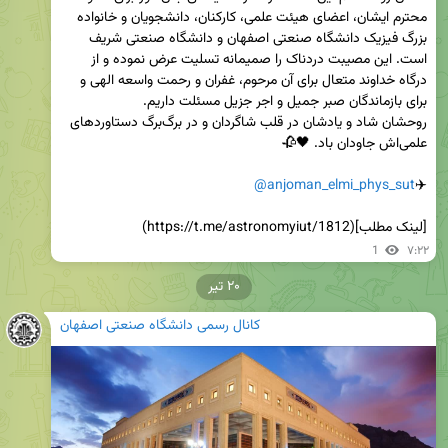
محترم ایشان، اعضای هیئت علمی، کارکنان، دانشجویان و خانواده 
بزرگ فیزیک دانشگاه صنعتی اصفهان و دانشگاه صنعتی شریف 
است. این مصیبت دردناک را صمیمانه تسلیت عرض نموده و از 
درگاه خداوند متعال برای آن مرحوم، غفران و رحمت واسعه الهی و 
روحشان شاد و یادشان در قلب شاگردان و در برگ‌برگ دستاوردهای 
@anjoman_elmi_phys_sut
✈️
[لینک مطلب](https://t.me/astronomyiut/1812)
1
۷:۲۲
۲۰ تیر
کانال رسمی دانشگاه صنعتی اصفهان