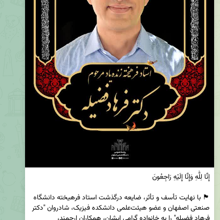
🏴 با نهایت تأسف و تأثر، ضایعه درگذشت استاد فرهیخته دانشگاه 
صنعتی اصفهان و عضو هیئت‌علمی دانشکده فیزیک، شادروان "دکتر 
فرهاد فضیله" را به خانواده گرامی ایشان، همکاران ارجمند، 