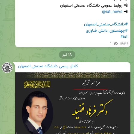
@iut_news
📲 
#دانشگاه_صنعتی_اصفهان
#چهلستون_دانش_فناوری
#iut
1
۱۴:۳۶
۱۸ تیر
کانال رسمی دانشگاه صنعتی اصفهان