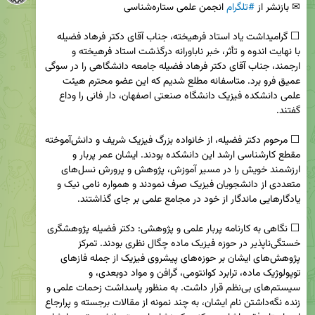
✉ بازنشر از 
#تلگرام
با نهایت اندوه و تأثر، خبر ناباورانه درگذشت استاد فرهیخته و 
ارجمند، جناب آقای دکتر فرهاد فضیله جامعه دانشگاهی را در سوگی 
عمیق فرو برد. متاسفانه مطلع شدیم که این عضو محترم هیئت 
علمی دانشکده فیزیک دانشگاه صنعتی اصفهان، دار فانی را وداع 
⬜️ مرحوم دکتر فضیله، از خانواده بزرگ فیزیک شریف و دانش‌آموخته 
مقطع کارشناسی ارشد این دانشکده بودند. ایشان عمر پربار و 
ارزشمند خویش را در مسیر آموزش، پژوهش و پرورش نسل‌های 
متعددی از دانشجویان فیزیک صرف نمودند و همواره نامی نیک و 
⬜️ نگاهی به کارنامه پربار علمی و پژوهشی: دکتر فضیله پژوهشگری 
خستگی‌ناپذیر در حوزه فیزیک ماده چگال نظری بودند. تمرکز 
پژوهش‌های ایشان بر حوزه‌های پیشروی فیزیک از جمله فازهای 
توپولوژیک ماده، ترابرد کوانتومی، گرافن و مواد دوبعدی، و 
سیستم‌های بی‌نظم قرار داشت. به منظور پاسداشت زحمات علمی و 
زنده نگه‌داشتن نام ایشان، به چند نمونه از مقالات برجسته و پرارجاع 