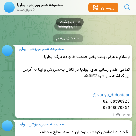
مجموعه علمی،ورزشی ایواریا
پیوستن
2 دنبال‌کننده
۸ اردیبهشت
۶ اردیبهشت
۶ اردیبهشت
سنجاق پیغام
مجموعه علمی،ورزشی ایواریا
تمامی اطلاع رسانی های ایواریا در کانال بله،سروش و ایتا به آدرس 
@ivariya_drdostdar
09368070354
1
۱۲:۲۵
مجموعه علمی،ورزشی ایواریا