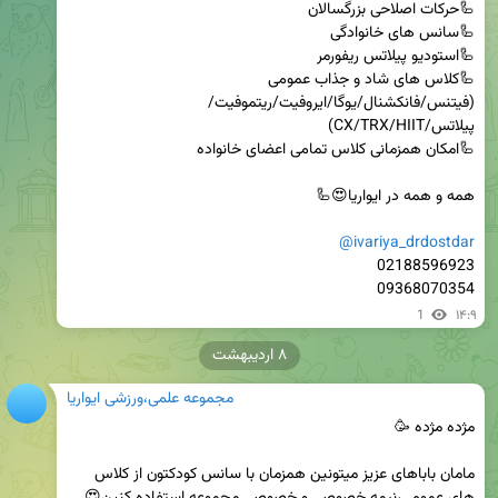
(فیتنس/فانکشنال/یوگا/ایروفیت/ریتموفیت/
@ivariya_drdostdar
09368070354
1
۱۴:۹
۸ اردیبهشت
مجموعه علمی،ورزشی ایواریا
مامان باباهای عزیز میتونین همزمان با سانس کودکتون از کلاس 