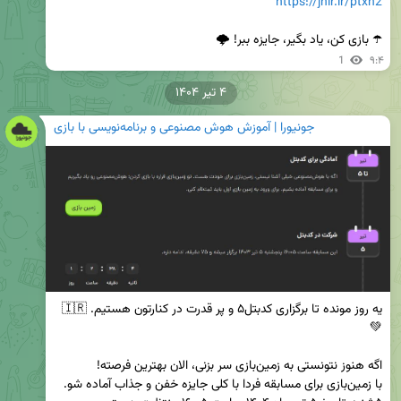
https://jnir.ir/ptxh2
☂️ بازی کن، یاد بگیر، جایزه ببر! 🌩
1
۹:۴
۴ تیر ۱۴۰۴
جونیورا | آموزش هوش مصنوعی و برنامه‌نویسی با بازی
یه روز مونده تا برگزاری کدبتل۵ و پر قدرت در کنارتون هستیم. 🇮🇷