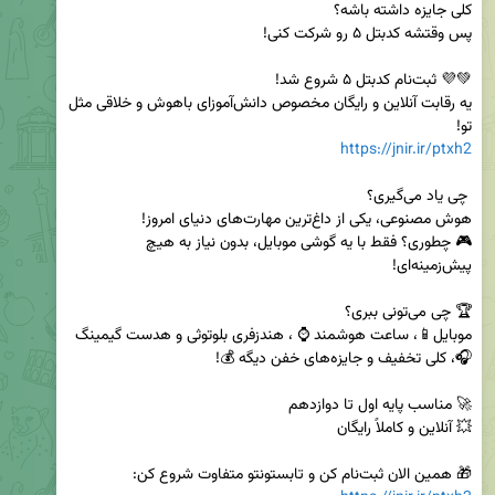
یه رقابت آنلاین و رایگان مخصوص دانش‌آموزای باهوش و خلاقی مثل 
تو!

https://jnir.ir/ptxh2
🎮 چطوری؟ فقط با یه گوشی موبایل، بدون نیاز به هیچ 
موبایل📱، ساعت هوشمند ⌚ ، هندزفری بلوتوثی و هدست گیمینگ 
🎁 همین الان ثبت‌نام کن و تابستونتو متفاوت شروع کن:  
