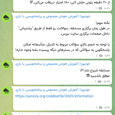
از ۲۰ دقیقه بتونی حلش کنی، ۱۸۰ امتیاز دریافت می‌کنی.💯
1
۱۰:۴۰
جونیورا | آموزش هوش مصنوعی و برنامه‌نویسی با بازی
در طول زمان برگزاری مسابقه، سوالاتت رو فقط از طریق "پشتیبانی" 
با توجه به حجم بالای سؤالات مربوط به کدبتل، متأسفانه امکان 
پاسخگویی به سؤالاتی که در بسترهای دیگه پرسیده بشه وجود نداره!
1
۱۱:۲۶
جونیورا | آموزش هوش مصنوعی و برنامه‌نویسی با بازی
موفق باشییید😎
1
۱۲:۳۶
جونیورا | آموزش هوش مصنوعی و برنامه‌نویسی با بازی
https://juniora.org/codebattle/0005/information
1
۱۲:۴۱