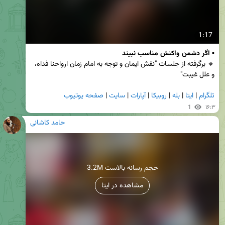
1:17
▪️ 
اگر دشمن واکنش مناسب نبیند
🔸 برگرفته از جلسات "نقش ایمان و توجه به امام زمان ارواحنا فداه، 
و علل غیبت"
تلگرام
 | 
ایتا
 | 
بله
 | 
روبیکا
 | 
آپارات
 | 
سایت
 | 
صفحه یوتیوب
1
۱۶:۳
حامد کاشانی
3.2M حجم رسانه بالاست
مشاهده در ایتا