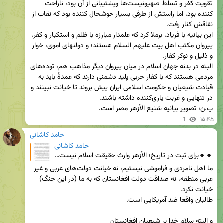
تقویت کفر و تسلط صهیونیست‌ها وپشتیبانی از آن بود، ناراحت 
کننده بود، اما راستش از طرفی بسیار خوشحال کننده بود که نقاب از 
این بیانیه با فریاد، برملا کرد که علمدار مبارزه با ظلم و استکبار و کفر، 
پیروان مکتب اهل بیت علیهم السلام هستند؛ و دولتهای اموی، خوار 
البته در بدنه جهان اسلام در میان پیروان دیگر مذاهب هم، توده‌های 
مردمی هستند که با کفار حربی پلید دشمنی دارند که عمدةً باید به 
قیادت شیعیان و حکومت اسلامی ایران پیش بروند تا خیانت نبینند و 
پ.ن؛ تصویر بیانیه شنیع الأزهر مصر است.
1
۱۵:۴۵
حامد کاشانی
حامد کاشانی
🔸🔸برای ثبت در تاریخ؛ الأزهر وارث حقیقت اسلام نیست. بیانیه شنیع و ضد اسلامی الأزهر مصر از این جهت که
ما اهل نامردی و فراموشی نیستیم، نه خیانت دولت‌های عربی و غیر 
عربی منطقه، نه صداقت دولت افغانستان که به ما (در این جنگ) 
و البته سلام خدا بر شیعیان افغانستان