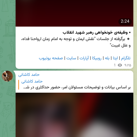
2:24
▪️ 
وظیفه‌ی خونخواهی رهبر شهید انقلاب
🔸 برگرفته از جلسات "نقش ایمان و توجه به امام زمان ارواحنا فداه، 
و علل غیبت"
تلگرام
 | 
ایتا
 | 
بله
 | 
روبیکا
 | 
آپارات
 | 
سایت
 | 
صفحه یوتیوب
1
۹:۲۵
حامد کاشانی
حامد کاشانی
بر اساس بیانات و توضیحات مسئولان امر، حضور حداکثری در شب و روز سه‌شنبه در خیابان، خود خود مجاهدت در