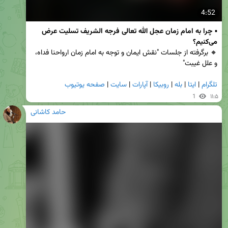
4:52
▪️ 
چرا به امام زمان عجل الله تعالی فرجه الشریف تسلیت عرض 
می‌کنیم؟
🔸 برگرفته از جلسات "نقش ایمان و توجه به امام زمان ارواحنا فداه، 
و علل غیبت"
تلگرام
 | 
ایتا
 | 
بله
 | 
روبیکا
 | 
آپارات
 | 
سایت
 | 
صفحه یوتیوب
1
۱۱:۵
حامد کاشانی