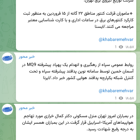
🔹ماموران قرائت کنتور مناطق ۲۲ گانه از ۱۵ فروردین به منظور ثبت 
کارکرد کنتورهای برق در ساعات اداری و با کارت شناسایی معتبر 
@khabaremehvar
1
۱۸:۵۷
خبر محور
روابط عمومی سپاه از رهگیری و انهدام یک پهپاد پیشرفته MQ9 در 
آسمان خمین توسط سامانه نوین پدافند پیشرفته سپاه و تحت 
@khabaremehvar
1
۱۸:۵۸
خبر محور
در بمباران امروز تهران منزل مسکونی دکتر کمال خرازی مورد تهاجم 
هواپیماهای آمریکا-اسراییل قرار گرفت.در این بمباران همسر ایشان 