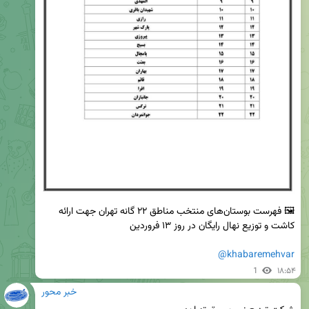
🖼 فهرست بوستان‌هاى منتخب مناطق ٢٢ گانه تهران جهت ارائه 
@khabaremehvar
1
۱۸:۵۴
خبر محور