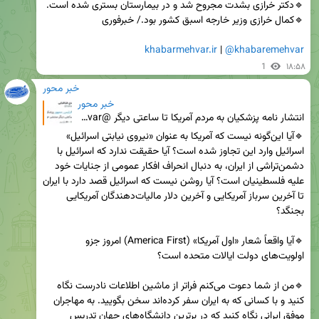
khabarmehvar.ir
 | 
@khabaremehvar
1
۱۸:۵۸
خبر محور
خبر محور
انتشار نامه پزشکیان به مردم آمریکا تا ساعتی دیگر @khabaremehvar
🔹آیا این‌گونه نیست که آمریکا به عنوان «نیروی نیابتی اسرائیل» 
اسرائیل وارد این تجاوز شده است؟ آیا حقیقت ندارد که اسرائیل با 
دشمن‌تراشی از ایران، به دنبال انحراف افکار عمومی از جنایات خود 
علیه فلسطینیان است؟ آیا روشن نیست که اسرائیل قصد دارد با ایران 
تا آخرین سرباز آمریکایی و آخرین دلار مالیات‌دهندگان آمریکایی 
🔹آیا واقعاً شعار «اول آمریکا» (America First) امروز جزو 
🔹من از شما دعوت می‌کنم فراتر از ماشین اطلاعات نادرست نگاه 
کنید و با کسانی که به ایران سفر کرده‌اند سخن بگویید. به مهاجران 
موفق ایرانی نگاه کنید که در برترین دانشگاه‌های جهان تدریس 