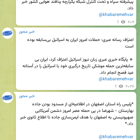
پیشرفته سپاه و تحت کنترل شبکه یکپارچه پدافند هوایی کشور خبر 
داد.

@khabaremehvar
1
۲۰:۹
خبر محور
اعتراف رسانه عبری: حملات امروز ایران به اسرائیل بی‌سابقه بوده 
🔹 پایگاه خبری عبری زبان نیوز اسرائیل اعتراف کرد، ایران بی 
سابقه‌‌ترین حمله موشکی تاریخ درگیری خود با اسرائیل را در آستانه 
عید فصح انجام داد.

@khabaremehvar
1
۲۰:۲۷
خبر محور
*پلیس راه استان اصفهان در اطلاعیه‌ای از مسدود بودن جاده 
بهارستان - شهرضا در پی حمله عصر امروز دشمن آمریکایی 
صهیونیستی به اصفهان با هدف ایمن‌سازی جاده تا اطلاع ثانوی خبر 
@khabaremehvar