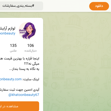
دانلود
لوازم آرایشی 
oonbeauty
135
106
دنبال‌کننده
عکس
لینک سایت: 
oonbeauty.com
آیدی ادمین جهت ثبت سفارش 
@khatoonbeauty67
مشاهده در ایت