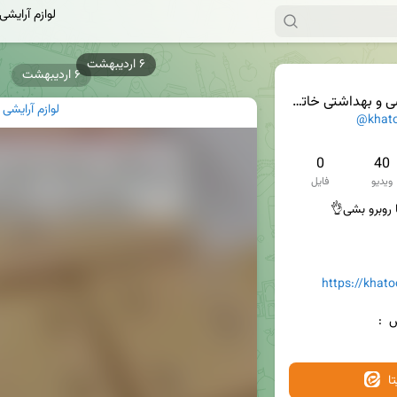
لوازم آرایشی
۶ اردیبهشت
۶ اردیبهشت
و بهداشتی خاتون بیوتی
لوازم آرایشی
@khat
0
40
ویدیو
فایل
https://khat
 : 
ا