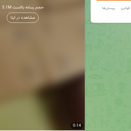
5.1M حجم رسانه بالاست
قوانین
پرسش‌ها
مشاهده در ایتا
0:14