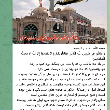
وَ قاتِلُوا فِی سَبِیلِ اللَّهِ الَّذِینَ یقاتِلُونَکمْ وَ لا تَعْتَدُوا إِنَّ اللَّهَ لا یحِبُّ 
در راه خدا با کسانی که با شما می جنگند نبرد کنید و ازحد 
در سال های پر افتخار دفاع مقدس ، روزهای بزرگی به ثبت رسیده 
است که عظمت و اهمیت آن همواره در اذهان باقی خواهد ماند و 
این افتخارات بيان كننده روحيه مقاومت و  فداكاري و اخلاص ملت پر 
افتخار ايران و رزمندگان دلاور در عرصه هاي ایستادگی و دفاع بوده 
سالروزفتح خرمشهر با خاطرات مردم شهید پرور ایران به هم پیوسته 