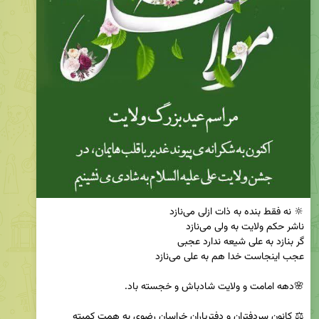
⚖️ کانون سردفتران و دفتریاران خراسان رضوي به همت کمیته 