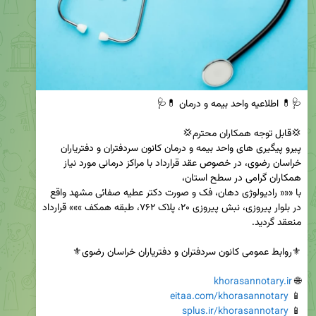
پیرو پیگیری های واحد بیمه و درمان کانون سردفتران و دفتریاران 
خراسان رضوی، در خصوص عقد قرارداد با مراکز درمانی مورد نیاز 
با ««« رادیولوژی دهان، فک و صورت دکتر عطیه صفائی مشهد واقع 
در بلوار پیروزی، نبش پیروزی ۲۰، پلاک ۷۶۲، طبقه همکف »»» قرارداد 
khorasannotary.ir
🌐 
eitaa.com/khorasannotary
📱 
splus.ir/khorasannotary
📱 