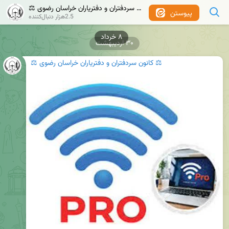
⚖️ کانون سردفتران و دفتریاران خراسان رضوی ⚖️
پیوستن
2.5هزار دنبال‌کننده
۳۰ اردیبهشت
⚖️ کانون سردفتران و دفتریاران خراسان رضوی ⚖️