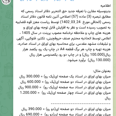
بدینوسیله مقارن با تعرفه جدید حق التحریر دفاتر اسناد رسمی که 
مطابق تبصره (3) ماده (57) اصلاحی آئین نامه قانون دفاتر اسناد 
رسمی (الحاقي مورخ  24ˏ03ˏ1402) توسط ریاست معزز قوه قضاییه 
به تصویب رسیده است و نظر به افزایش قابل توجه بهای اوراق و 
هزینه های چاپ و ملاحظه نرخنامه مصوب پرینت در سال 1405 ، 
اعلامی توسط اتحادیه محترم صنف حروفچینی، تکثیر، فتوکپی، آگهی 
و تبلیغات مشهد مقدس، برای محاسبه بهای اوراق در اسناد صادره، 
هزینه تهیه و چاپ هر برگ قطعه A4 در چاپ یک رو، یکصد هزار 
ریال(100.000 ریال) و در چاپ دو رو، یکصدوسی هزار ریال 
میزان بهای اوراق در اسناد چهار صفحه ای(یک رو)  = 1.200.000 