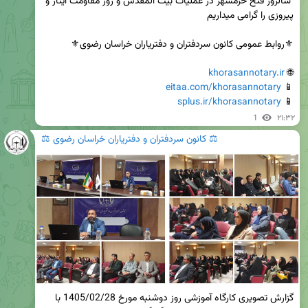
 سالروز فتح خرمشهر در عملیات بیت المقدس و روز مقاومت ایثار و 
khorasannotary.ir
🌐 
eitaa.com/khorasannotary
📱 
splus.ir/khorasannotary
📱 
1
۲۱:۳۲
⚖️ کانون سردفتران و دفتریاران خراسان رضوی ⚖️
گزارش تصویری کارگاه آموزشی روز دوشنبه مورخ 1405/02/28 با 