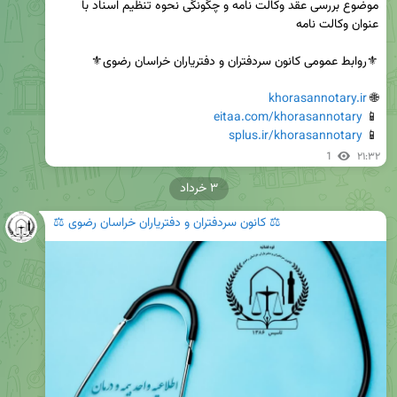
موضوع بررسی عقد وکالت نامه و چگونگی نحوه تنظیم اسناد با 
khorasannotary.ir
🌐 
eitaa.com/khorasannotary
📱 
splus.ir/khorasannotary
📱 
1
۲۱:۳۲
۳ خرداد
⚖️ کانون سردفتران و دفتریاران خراسان رضوی ⚖️