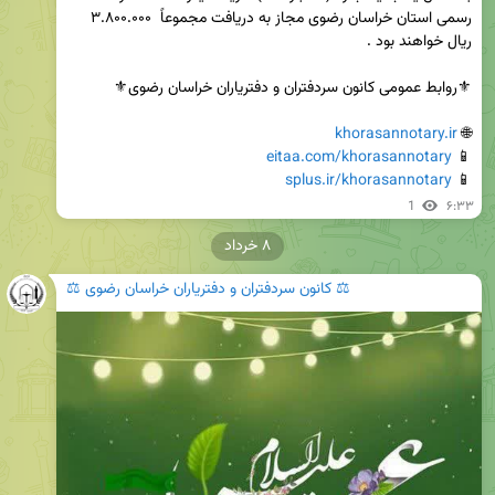
رسمی استان خراسان رضوی مجاز به دریافت مجموعاً  ۳.۸۰۰.۰۰۰ 
khorasannotary.ir
🌐 
eitaa.com/khorasannotary
📱 
splus.ir/khorasannotary
📱 
1
۶:۳۳
۸ خرداد
⚖️ کانون سردفتران و دفتریاران خراسان رضوی ⚖️