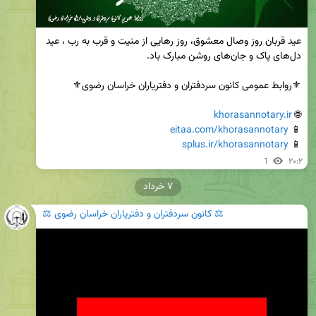
عید قربان روز وصال معشوق، روز رهایی از منیت و قرب به رب ، عید 
khorasannotary.ir
🌐 
eitaa.com/khorasannotary
📱 
splus.ir/khorasannotary
📱 
1
۲۰:۲
۷ خرداد
⚖️ کانون سردفتران و دفتریاران خراسان رضوی ⚖️