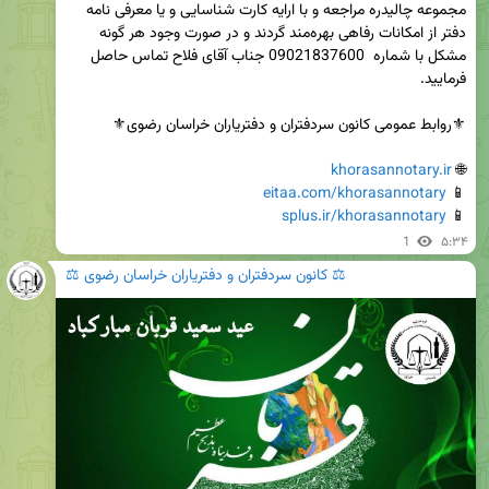
مجموعه چالیدره مراجعه و با ارایه کارت شناسایی و یا معرفی نامه 
دفتر از امکانات رفاهی بهره‌مند گردند و در صورت وجود هر گونه 
مشکل با شماره  09021837600 جناب آقای فلاح تماس حاصل 
khorasannotary.ir
🌐 
eitaa.com/khorasannotary
📱 
splus.ir/khorasannotary
📱 
1
۵:۳۴
⚖️ کانون سردفتران و دفتریاران خراسان رضوی ⚖️