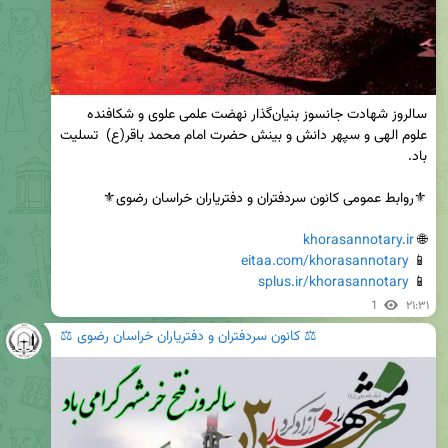
سالروز شهادت جانسوز بنیان‌گذار نهضت علمی علوی و شکافنده 
علوم الهی و سپهر دانش و بینش حضرت امام محمد باقر(ع)  تسلیت 
khorasannotary.ir
🌐 
eitaa.com/khorasannotary
📱 
splus.ir/khorasannotary
📱 
1
۲۱:۳۱
⚖️ کانون سردفتران و دفتریاران خراسان رضوی ⚖️