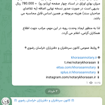
 بدیهی است در صورت صدور نسخه نهایی اضافه (به تقاضای 
صاحبان سند) هزینه مربوطه بر همین اساس قابل محاسبه می 
لذا به منظور ایجاد وحدت رویه در این مهم، مراتب جهت اطلاع 
khorasannotary.ir
🌐 
eitaa.com/khorasannotary
📱 
splus.ir/khorasannotary
📱 
📱 instagram.com/notarykhorasan.ir
1
۱۸:۲۵
۲ خرداد
⚖️ کانون سردفتران و دفتریاران خراسان رضوی ⚖️