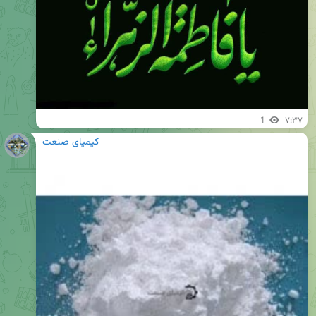
1
۷:۳۷
کیمیای صنعت