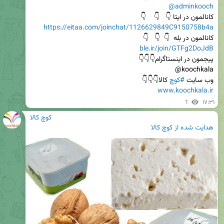
@adminkooch
کانالمون در ایتا 👇   👇    👇                                                                       
https://eitaa.com/joinchat/1126629849C9150758b4a
کانالمون در بله  👇  👇   👇                                                             
ble.ir/join/GTFg2DoJdB
پیجمون در اینستاگرام👇👇👇                                                         
وب سایت 
#کوچ
 کالا👇👇👇

www.koochkala.ir
1
۱۷:۳۱
کوچ کالا
هدایت شده از
کوچ کالا