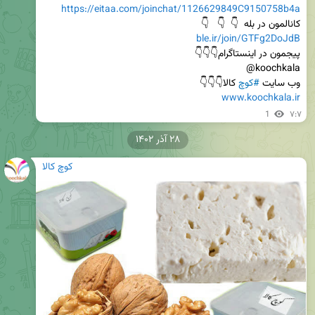
https://eitaa.com/joinchat/1126629849C9150758b4a
کانالمون در بله  👇  👇   👇                                                             
ble.ir/join/GTFg2DoJdB
پیجمون در اینستاگرام👇👇👇                                                         
وب سایت 
#کوچ
 کالا👇👇👇

www.koochkala.ir
1
۷:۷
۲۸ آذر ۱۴۰۲
کوچ کالا