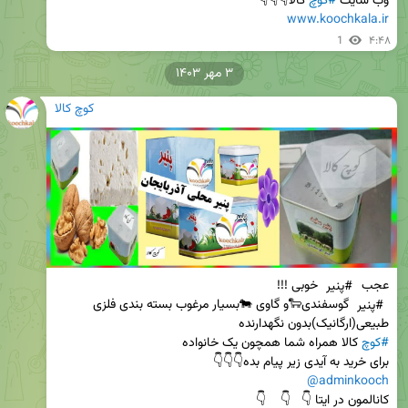
وب سایت 
#کوچ
 کالا👇👇👇

www.koochkala.ir
1
۴:۴۸
۳ مهر ۱۴۰۳
کوچ کالا
عجب 
#پنیر
 خوبی !!!                                                                                             
#پنیر
 گوسفندی🐑و گاوی 🐄بسیار مرغوب بسته بندی فلزی      
طبیعی(ارگانیک)بدون نگهدارنده                                                                                      
#کوچ
 کالا همراه شما همچون یک خانواده                                      
برای خرید به آیدی زیر پیام بده👇👇👇

@adminkooch
کانالمون در ایتا 👇   👇    👇                                                                       