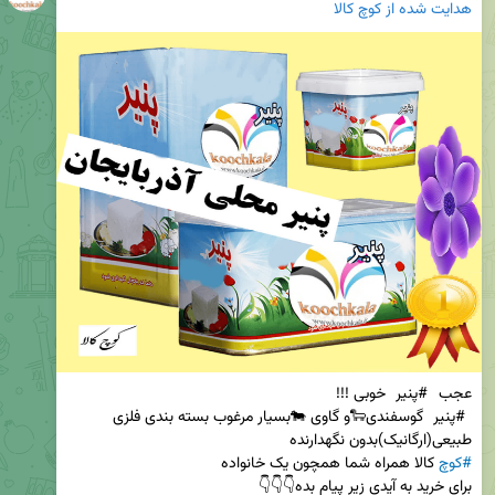
هدایت شده از
کوچ کالا
عجب 
#پنیر
 خوبی !!!                                                                                             
#پنیر
 گوسفندی🐑و گاوی 🐄بسیار مرغوب بسته بندی فلزی      
طبیعی(ارگانیک)بدون نگهدارنده                                                                                      
#کوچ
 کالا همراه شما همچون یک خانواده                                      
برای خرید به آیدی زیر پیام بده👇👇👇                      