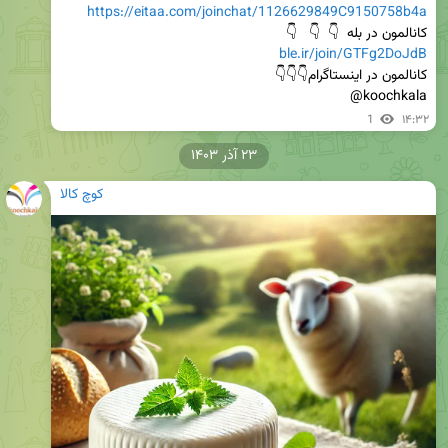
https://eitaa.com/joinchat/1126629849C9150758b4a
کانالمون در بله  👇  👇   👇                                                             
ble.ir/join/GTFg2DoJdB
کانالمون در اینستاگرام👇👇👇                                                         
koochkala@
1
۱۴:۳۲
۲۳ آذر ۱۴۰۳
کوچ کالا