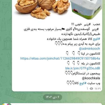
عجب 
#پنیر
 خوبی !!!                                                                                             
#پنیر
 گوسفندی🐑و گاوی 🐄بسیار مرغوب بسته بندی فلزی      
طبیعی(ارگانیک)بدون نگهدارنده                                                                                      
#کوچ
 کالا همراه شما همچون یک خانواده                                      
برای خرید به آیدی زیر پیام بده👇👇👇                      
@adminkooch
کانالمون در ایتا 👇   👇    👇                                                                       
https://eitaa.com/joinchat/1126629849C9150758b4a
کانالمون در بله  👇  👇   👇                                                             
ble.ir/join/GTFg2DoJdB
پیجمون در اینستاگرام👇👇👇                                                         
وب سایت 
#کوچ
 کالا👇👇👇
1
۱۷:۳۱
۶ دی ۱۴۰۲