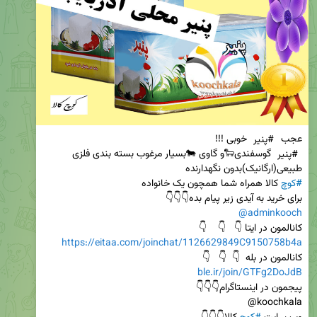
عجب 
#پنیر
 خوبی !!!                                                                                             
#پنیر
 گوسفندی🐑و گاوی 🐄بسیار مرغوب بسته بندی فلزی      
طبیعی(ارگانیک)بدون نگهدارنده                                                                                      
#کوچ
 کالا همراه شما همچون یک خانواده                                      
برای خرید به آیدی زیر پیام بده👇👇👇                      
@adminkooch
کانالمون در ایتا 👇   👇    👇                                                                       
https://eitaa.com/joinchat/1126629849C9150758b4a
کانالمون در بله  👇  👇   👇                                                             
ble.ir/join/GTFg2DoJdB
پیجمون در اینستاگرام👇👇👇                                                         