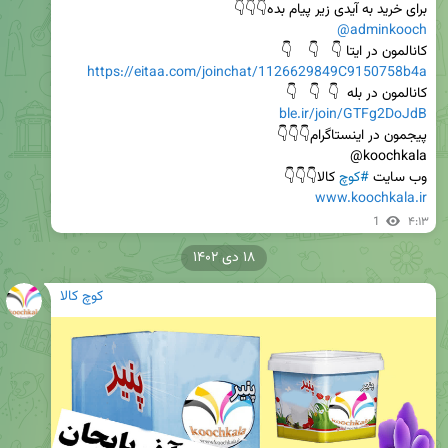
برای خرید به آیدی زیر پیام بده👇👇👇                      
@adminkooch
کانالمون در ایتا 👇   👇    👇                                                                       
https://eitaa.com/joinchat/1126629849C9150758b4a
کانالمون در بله  👇  👇   👇                                                             
ble.ir/join/GTFg2DoJdB
پیجمون در اینستاگرام👇👇👇                                                         
وب سایت 
#کوچ
 کالا👇👇👇

www.koochkala.ir
1
۴:۱۳
۱۸ دی ۱۴۰۲
کوچ کالا