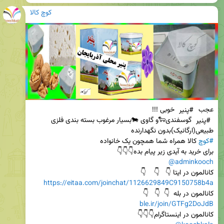
کوچ کالا
عجب 
#پنیر
 خوبی !!!                                                                                             
#پنیر
 گوسفندی🐑و گاوی 🐄بسیار مرغوب بسته بندی فلزی      
طبیعی(ارگانیک)بدون نگهدارنده                                                                                      
#کوچ
 کالا همراه شما همچون یک خانواده                                      
برای خرید به آیدی زیر پیام بده👇👇👇

@adminkooch
کانالمون در ایتا 👇   👇    👇                                                                       
https://eitaa.com/joinchat/1126629849C9150758b4a
کانالمون در بله  👇  👇   👇                                                             
ble.ir/join/GTFg2DoJdB
کانالمون در اینستاگرام👇👇👇                                                         