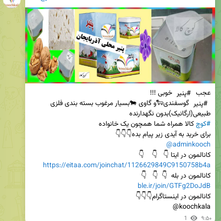
عجب 
#پنیر
 خوبی !!!                                                                                             
#پنیر
 گوسفندی🐑و گاوی 🐄بسیار مرغوب بسته بندی فلزی      
طبیعی(ارگانیک)بدون نگهدارنده                                                                                      
#کوچ
 کالا همراه شما همچون یک خانواده                                      
برای خرید به آیدی زیر پیام بده👇👇👇

@adminkooch
کانالمون در ایتا 👇   👇    👇                                                                       
https://eitaa.com/joinchat/1126629849C9150758b4a
کانالمون در بله  👇  👇   👇                                                             
ble.ir/join/GTFg2DoJdB
کانالمون در اینستاگرام👇👇👇                                                         
koochkala@
1
۹:۵۰