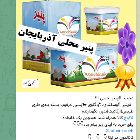
عجب 
#پنیر
 خوبی !!!                                                                                             
#پنیر
 گوسفندی🐑و گاوی 🐄بسیار مرغوب بسته بندی فلزی      
طبیعی(ارگانیک)بدون نگهدارنده                                                                                      
#کوچ
 کالا همراه شما همچون یک خانواده                                      
برای خرید به آیدی زیر پیام بده👇👇👇                      
@adminkooch
کانالمون در ایتا 👇   👇    👇                                                                       