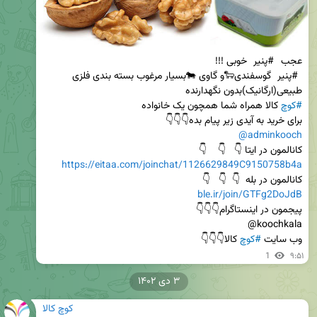
عجب 
#پنیر
 خوبی !!!                                                                                             
#پنیر
 گوسفندی🐑و گاوی 🐄بسیار مرغوب بسته بندی فلزی      
طبیعی(ارگانیک)بدون نگهدارنده                                                                                      
#کوچ
 کالا همراه شما همچون یک خانواده                                      
برای خرید به آیدی زیر پیام بده👇👇👇                      
@adminkooch
کانالمون در ایتا 👇   👇    👇                                                                       
https://eitaa.com/joinchat/1126629849C9150758b4a
کانالمون در بله  👇  👇   👇                                                             
ble.ir/join/GTFg2DoJdB
پیجمون در اینستاگرام👇👇👇                                                         
وب سایت 
#کوچ
 کالا👇👇👇
1
۹:۵۱
۳ دی ۱۴۰۲
کوچ کالا