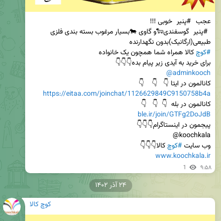
عجب 
#پنیر
 خوبی !!!                                                                                             
#پنیر
 گوسفندی🐑و گاوی 🐄بسیار مرغوب بسته بندی فلزی      
طبیعی(ارگانیک)بدون نگهدارنده                                                                                      
#کوچ
 کالا همراه شما همچون یک خانواده                                      
برای خرید به آیدی زیر پیام بده👇👇👇                      
@adminkooch
کانالمون در ایتا 👇   👇    👇                                                                       
https://eitaa.com/joinchat/1126629849C9150758b4a
کانالمون در بله  👇  👇   👇                                                             
ble.ir/join/GTFg2DoJdB
پیجمون در اینستاگرام👇👇👇                                                         
وب سایت 
#کوچ
 کالا👇👇👇

www.koochkala.ir
1
۹:۵۸
۲۴ آذر ۱۴۰۲
کوچ کالا