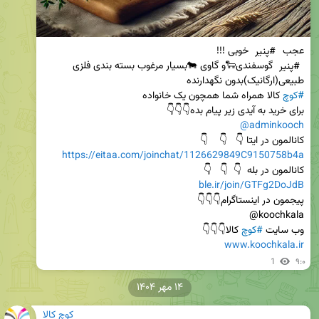
عجب 
#پنیر
 خوبی !!!                                                                                             
#پنیر
 گوسفندی🐑و گاوی 🐄بسیار مرغوب بسته بندی فلزی      
طبیعی(ارگانیک)بدون نگهدارنده                                                                                      
#کوچ
 کالا همراه شما همچون یک خانواده                                      
برای خرید به آیدی زیر پیام بده👇👇👇                      
@adminkooch
کانالمون در ایتا 👇   👇    👇                                                                       
https://eitaa.com/joinchat/1126629849C9150758b4a
کانالمون در بله  👇  👇   👇                                                             
ble.ir/join/GTFg2DoJdB
پیجمون در اینستاگرام👇👇👇                                                         
وب سایت 
#کوچ
 کالا👇👇👇

www.koochkala.ir
1
۹:۰
۱۴ مهر ۱۴۰۴
کوچ کالا