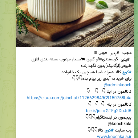
عجب 
#پنیر
 خوبی !!!                                                                                             
#پنیر
 گوسفندی🐑و گاوی 🐄بسیار مرغوب بسته بندی فلزی      
طبیعی(ارگانیک)بدون نگهدارنده                                                                                      
#کوچ
 کالا همراه شما همچون یک خانواده                                      
برای خرید به آیدی زیر پیام بده👇👇👇                      
@adminkooch
کانالمون در ایتا 👇   👇    👇                                                                       
https://eitaa.com/joinchat/1126629849C9150758b4a
کانالمون در بله  👇  👇   👇                                                             
ble.ir/join/GTFg2DoJdB
پیجمون در اینستاگرام👇👇👇                                                         
وب سایت 
#کوچ
 کالا👇👇👇

www.koochkala.ir