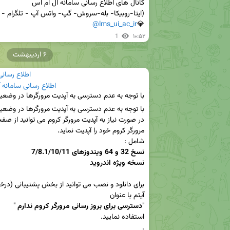
@lms_ui_ac_ir
💎
1
۱۰:۵۲
۶ اردیبهشت
اطلاع رسان
اطلاع رسانی سامانه
شامل :

نسخه ویژه اندروید 

"
دسترسی برای بروز رسانی مرورگر کروم ندارم 