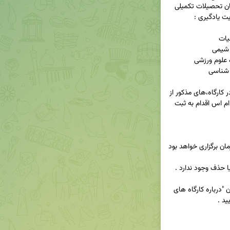
دانشجویان می توانند جهت انجام ثبت نام و شرکت در کارگاه،های مذکور از 
آیتم "کارگاه های پژوهشی" در صفحه اول سامانه ال ام اس اقدام به ثبت 
صدور گواهی فقط برای حدنصاب حضور آنلاین 75% زمان برگزاری خواهد بود 
جهت اطلاعات بیشتر از آیکون پشتیبانی و آیتم با عنوان "درباره کارگاه های 