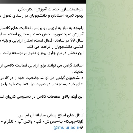
@lms_ui_ac_ir
💎