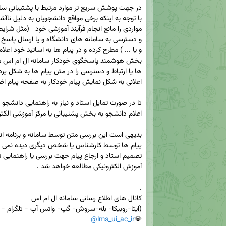
@lms_ui_ac_ir
💎