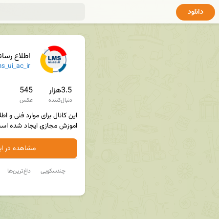
دانلود
اطلاع رسانی
s_ui_ac_ir
3.5هزار
545
دنبال‌کننده
عکس
اموزش مجازی ایجاد شده است
مشاهده در ایت
چندسکویی
داغ‌ترین‌ها