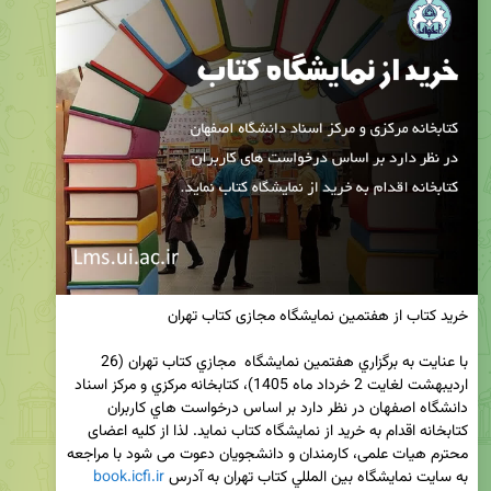
با عنايت به برگزاري هفتمين نمايشگاه  مجازي كتاب تهران (26 
ارديبهشت لغايت 2 خرداد ماه 1405)، كتابخانه مركزي و مركز اسناد 
دانشگاه اصفهان در نظر دارد بر اساس درخواست هاي كاربران 
كتابخانه اقدام به خريد از نمايشگاه كتاب نمايد. لذا از کلیه اعضای 
محترم هیات علمی، کارمندان و دانشجویان دعوت می شود با مراجعه 
به سايت نمايشگاه بين المللي كتاب تهران به آدرس 
book.icfi.ir