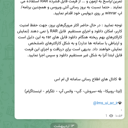
تمرین/پاسخ به آزمون و ... از فرمت فایل فشرده RAR استفاده می 
نمایند . حتما نسبت به بروز رسانی آنتی ویروس و همچنین برنامه/
توجه نمایید : در حال حاضر اکثر مرورگرهای بروز، جهت حفظ امنیت 
کاربر، امکان دانلود و اجرای مستقیم  فایل RAR را نمی دهند (نمایش 
کاراکترهای بهم ریخته هنگام دانلود فایل های rar به این دلیل است 
و ارتباطی با سامانه ها ندارد) و به شکل کاراکترهای نامشخص 
نمایش خواهند داد. بدیهی است برای دریافت و اجرای این فرمت 
@lms_ui_ac_ir
💎
.
1
۱۰:۵۴
۱۳ اردیبهشت