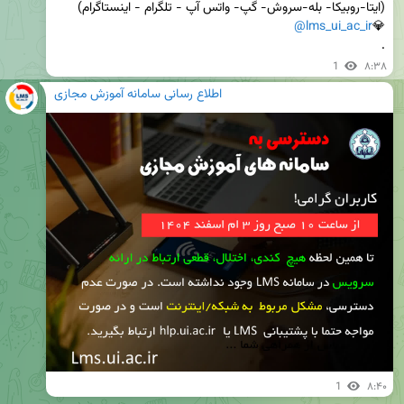
@lms_ui_ac_ir
💎
.
1
۸:۳۸
اطلاع رسانی سامانه آموزش مجازی
1
۸:۴۰