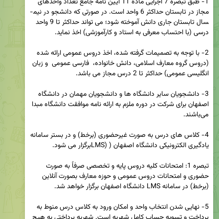
1- طبق تبصره 7 اجرایی ماده 11 آیین نامه جامع تعداد واحدهای 
مجاز در تابستان حداکثر 6 واحد است. در صورتی که دانشجو در نیم­
سال تابستان جاری دانش آموخته شود؛ می تواند حداکثر تا 9 واحد 
2- با توجه به تصمیمات گرفته شده، اخذ دروس عمومی ارائه شده 
(دروس گروه معارف اسلامی، دانش خانواده،  فارسی عمومی  و زبان 
3- دانشجویان سایر دانشگاه ها و دانشجویان مهمان در دانشگاه 
اصفهان برای شرکت در دوره ملزم به ارائه نامه موافقت دانشگاه مبدا 
4- کلاس های درس به صورت غیرحضوری (برخط) و در بستر سامانه 
تبصره 1: امتحانات کلیه دروس پایه و تخصصی صرفاً به صورت 
حضوری و امتحانات دروس عمومی و حوزه معارف بصورت آنلاین 
5- نهایی شدن انتخاب واحد و امکان ورود به کلاس درس منوط به 
پرداخت و تسویه حساب کامل شهریه است. شهریه پرداختی به هیچ 