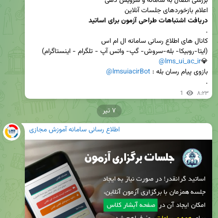
اعلام بازخوردهای جلسات آنلاین 

دریافت اشتباهات طراحی آزمون برای اساتید
@lms_ui_ac_ir
💎
بازوی پیام رسان بله : 
@lmsuiacirBot
.
1
۸:۲۳
۷ تیر
اطلاع رسانی سامانه آموزش مجازی