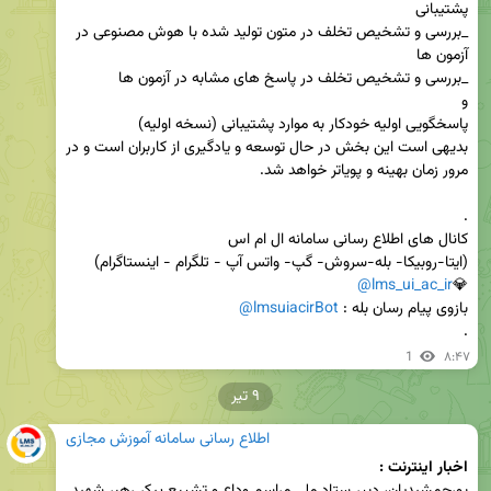
_بررسی و تشخیص تخلف در متون تولید شده با هوش مصنوعی در 
بدیهی است این بخش در حال توسعه و یادگیری از کاربران است و در 
@lms_ui_ac_ir
💎
بازوی پیام رسان بله : 
@lmsuiacirBot
.
1
۸:۴۷
۹ تیر
اطلاع رسانی سامانه آموزش مجازی
اخبار اینترنت : 
پورجمشیدیان، دبیر ستاد ملی مراسم وداع و تشییع پیکر رهبر شهید 