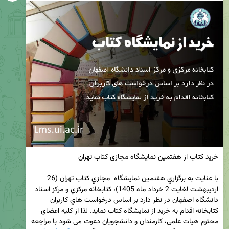
با عنايت به برگزاري هفتمين نمايشگاه  مجازي كتاب تهران (26 
ارديبهشت لغايت 2 خرداد ماه 1405)، كتابخانه مركزي و مركز اسناد 
دانشگاه اصفهان در نظر دارد بر اساس درخواست هاي كاربران 
كتابخانه اقدام به خريد از نمايشگاه كتاب نمايد. لذا از کلیه اعضای 
محترم هیات علمی، کارمندان و دانشجویان دعوت می شود با مراجعه 