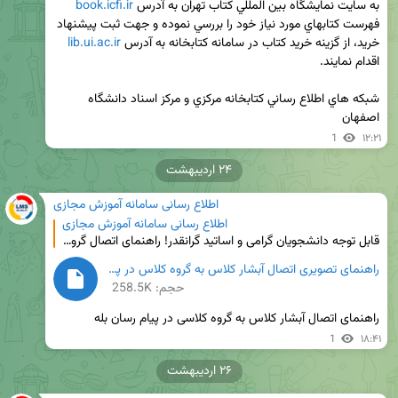
به سايت نمايشگاه بين المللي كتاب تهران به آدرس 
book.icfi.ir
فهرست كتابهاي مورد نیاز خود را بررسي نموده و جهت ثبت پيشنهاد 
خريد، از گزینه خرید کتاب در سامانه کتابخانه به آدرس 
lib.ui.ac.ir
شبکه هاي اطلاع رساني کتابخانه مرکزي و مرکز اسناد دانشگاه 
اصفهان
1
۱۲:۲۱
۲۴ اردیبهشت
اطلاع رسانی سامانه آموزش مجازی
اطلاع رسانی سامانه آموزش مجازی
قابل توجه دانشجویان گرامی و اساتید گرانقدر! راهنمای اتصال گروه/کانال کلاسی در پیام رسان بله، به سام
راهنمای تصویری اتصال آبشار کلاس به گروه کلاس در پیام رسان بله.png
حجم: 258.5K
راهنمای اتصال آبشار کلاس به گروه کلاسی در پیام رسان بله
1
۱۸:۴۱
۲۶ اردیبهشت