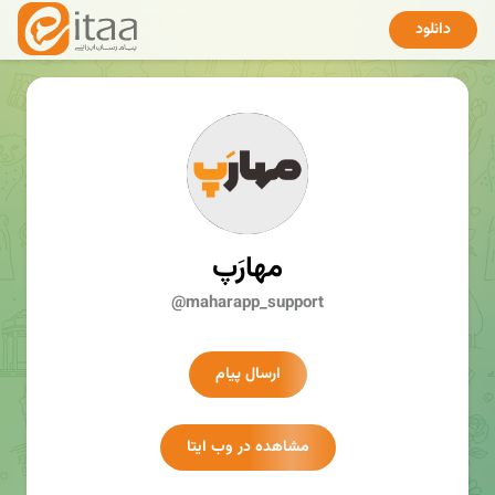
دانلود
مهارَپ
@maharapp_support
ارسال پیام
مشاهده در وب ایتا