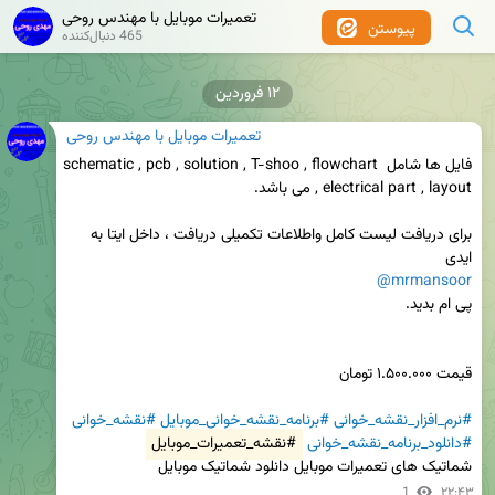
تعمیرات موبایل با مهندس روحی
پیوستن
465 دنبال‌کننده
۱۲ فروردین
تعمیرات موبایل با مهندس روحی
فایل ها شامل schematic , pcb , solution , T-shoo , flowchart 
برای دریافت لیست کامل و‌اطلاعات تکمیلی دریافت ، داخل ایتا به 
ایدی 

@mrmansoor
#نرم_افزار_نقشه_خوانی
#برنامه_نقشه_خوانی_موبایل
#نقشه_خوانی
#دانلود_برنامه_نقشه_خوانی
#نقشه_تعمیرات_موبایل
شماتیک های تعمیرات موبایل دانلود شماتیک موبایل
1
۲۲:۴۳