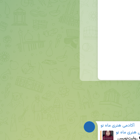
آکادمی هنری ماه نو
 هنری ماه نو
🔴 این روزها، همۀ ما به‌نوعی درگیر جنگ بودیم... 🟠 روایت‌نویسی جنگ با فاطمه سرکارپور در این دوره فشر