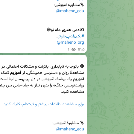
🪜مشاوره آموزشی: 

@maheno_edu
آکادمی هنری ماه نو
🔵

#یک_قدم_جلوتر
...

@maheno_org
1
۱۲:۱۵
مشاهدۀ‌ روان و دسترسی همیشگی، از 
آموزیم
 کمک 

آموزیم
برای مشاهده اطلاعات بیشتر و ثبت‌نام، کلیک کنید.
🪜 مشاورۀ آموزشی:

@maheno_edu