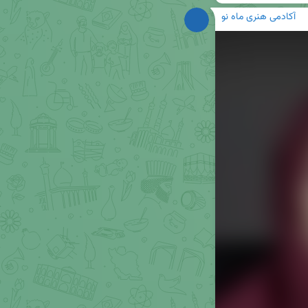
آکادمی هنری ماه نو