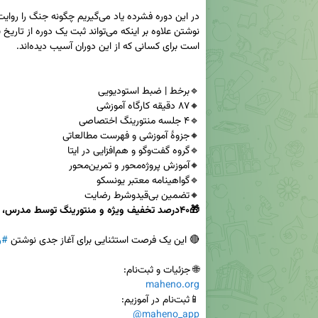
🔸تضمین بی‌قیدوشرط رضایت

🎁۴۰درصد تخفیف ویژه و منتورینگ توسط مدرس، تا ۱۵ خرداد
🔴 این یک فرصت استثنایی برای آغاز جدی نوشتن 
#ر
🌐 جزئیات و ثبت‌نام:

maheno.org
📱ثبت‌نام در آموزیم:

@maheno_app