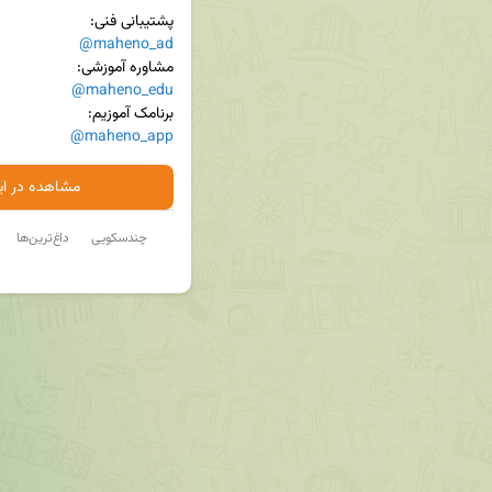
پشتیبانی فنی:

@maheno_ad
مشاوره آموزشی:

@maheno_edu
برنامک آموزیم:

@maheno_app
مشاهده در ایت
چندسکویی
داغ‌ترین‌ها