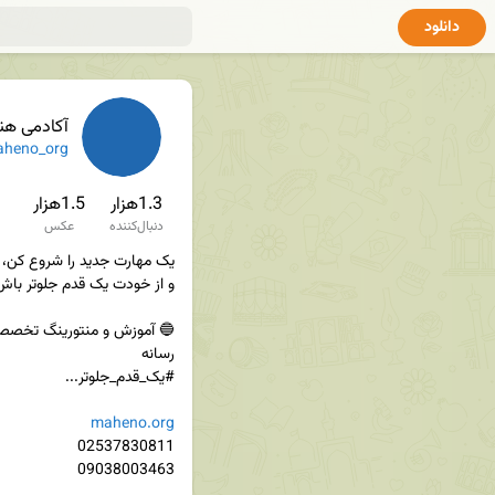
دانلود
آکادمی هنر
heno_org
1.3هزار
1.5هزار
دنبال‌کننده
عکس
maheno.org