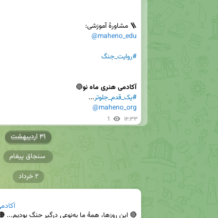
🪜 مشاورۀ آموزشی:

@maheno_edu
#روایت_جنگ
آکادمی هنری ماه نو
🔵

#یک_قدم_جلوتر
...

@maheno_org
1
۱۲:۳۳
۳۱ اردیبهشت
۳۱ اردیبهشت
سنجاق پیغام
۲ خرداد
آکادمی