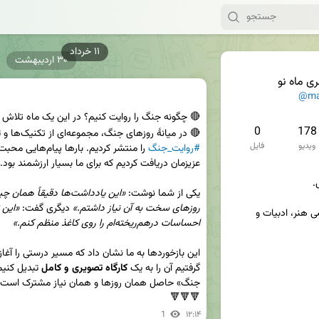
۳۰ اردیبهشت
ی ماه نو
@ma
0
178
🔴 در میانۀ روزهای جنگ، مجموعه‌ای از تکنیک‌ها و تمرین‌های 
ویدیو
فایل
#روایت_جنگ
یکی از شما نوشت: 
روزهای سخت به آن نیاز داشتم.» 
دیگری گفت: 
🔵 آموزش و منتورینگ تخصصی هنر، ادبیات و 
احساسات درهم‌ریخته‌ام را روی کاغذ منظم کنم.»
گرفتیم آن را به یک 
کارگاه تصویری و کامل
🔻🔻🔻
1
۱۲:۱۴