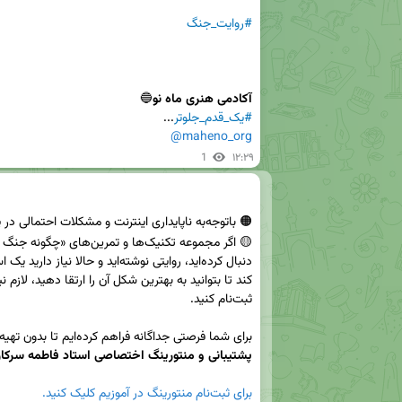
#روایت_جنگ
آکادمی هنری ماه نو
🔵

#یک_قدم_جلوتر
...

@maheno_org
1
۱۲:۲۹
برای شما فرصتی جداگانه فراهم کرده‌ایم تا بدون تهیه کارگاه، مستقیماً از 
پشتیبانی و منتورینگ اختصاصی استاد فاطمه سرکار
برای ثبت‌نام منتورینگ در آموزیم کلیک کنید.