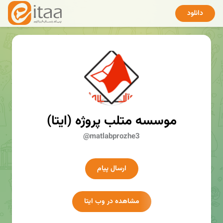
دانلود
موسسه متلب پروژه (ایتا)
@matlabprozhe3
ارسال پیام
مشاهده در وب ایتا