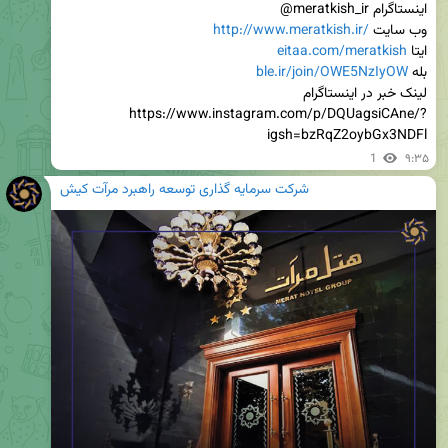
وب سایت 
http://www.meratkish.ir/
ایتا 
eitaa.com/meratkish
بله 
ble.ir/join/OWE5NzIyOW
لینک خبر در اینستاگرام 
https://www.instagram.com/p/DQUagsiCAne/?
igsh=bzRqZ2oybGx3NDFl
1
۹:۳۵
شرکت سرمایه گذاری توسعه راهبرد مرآت کیش