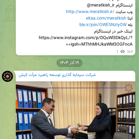
وب سایت 
http://www.meratkish.ir/
ایتا 
eitaa.com/meratkish
بله 
ble.ir/join/OWE5NzIyOW
لینک خبر در اینستاگرام 
https://www.instagram.com/p/DQuWl3DkQyL/?
igsh=MThhMHJkaWM3OGFncA==
1
۱۸:۲
۱۹ آذر ۱۴۰۴
شرکت سرمایه گذاری توسعه راهبرد مرآت کیش