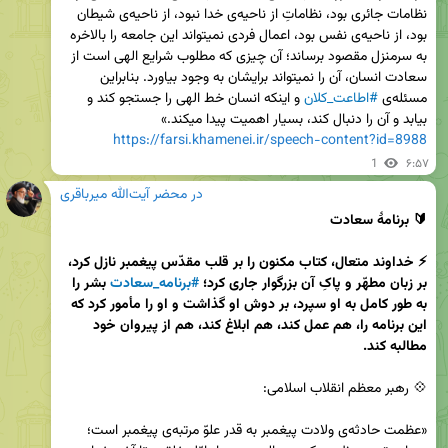
نظامات جائری بود، نظاماتِ از ناحیه‌ی خدا نبود، از ناحیه‌ی شیطان 
بود، از ناحیه‌ی نفس بود، اعمال فردی نمیتواند این جامعه را بالاخره 
به سرمنزل مقصود برساند؛ آن چیزی که مطلوب شرایع الهی است از 
سعادت انسان، آن را نمیتواند برایشان به وجود بیاورد. بنابراین 
مسئله‌ی 
#اطاعت_کلان
 و اینکه انسان خط الهی را جستجو کند و 
بیابد و آن را دنبال کند، بسیار اهمیت پیدا میکند.»

https://farsi.khamenei.ir/speech-content?id=8988
1
۶:۵۷
در محضر آیت‌الله میرباقری
🔰 برنامۀ سعادت
⚡️ خداوند متعال، کتاب مکنون را بر قلب مقدّس پیغمبر نازل کرد، 
بر زبان مطهّر و پاکِ آن بزرگوار جاری کرد؛ 
#برنامه_سعادت
 بشر را 
به طور کامل به او سپرد، بر دوش او گذاشت و او را مأمور کرد که 
این برنامه را، هم عمل کند، هم ابلاغ کند، هم از پیروان خود 
مطالبه کند.
«عظمت حادثه‌ی ولادت پیغمبر به قدر علوّ مرتبه‌ی پیغمبر است؛ 