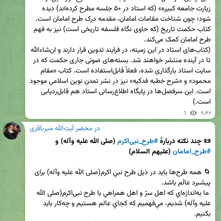
زیارت جامعه کبیره» (که استاد در ۵۰ جلسه مطرح کرده‌اند) دیده 
کتاب حکمت تاریخ (که حاوی نگاه فلسفه تاریخی است) نیز به فهم 
(کتاب‌های استاد در این زمینه، در فرایند تدوین قرار دارند و ان‌شاء‌الله 
تا در آینده منتشر خواهند شد. بسته‌های صوتی جاری حکمت که در 
سایت استاد بارگذاری شده، فعلاً قابل‌استفاده است. کتاب «مقام 
محمود» و «شرح خطبه فدکیه» نیز در نشر تمدن نوین اسلامی موجود 
است. این سرفصل‌ها در پایگاه اطلاع‌رسانی استاد هم قابل‌ردیابی 
است.)
1
۹:۴۲
در محضر آیت‌الله میرباقری
📜 چند نکته دربارۀ 
#طرح_نبی‌اکرم
 (صلی الله علیه وآله) و 
#طرح_امامان
 (علیهم السلام)
🌀 همه طرح‌ها باید در ذیل طرح نبي اکرم(صلی الله علیه وآله) برای 
 ما به‌اندازه‌اي که اهل سرّ و اهل همراهي با طرح نبی‌اکرم(صلی الله 
علیه وآله) شديم، مي‌فهميم که کجاي عالم هستيم و چه‌کار بايد 