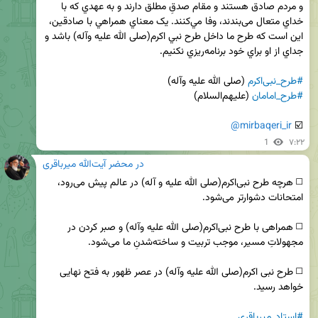
و مردم صادق هستند و مقام صدقِ مطلق دارند و به عهدي که با 
خداي متعال می‌بندند، وفا مي‌کنند. يک معناي همراهي با صادقين، 
اين است که طرح ما داخل طرح نبي اکرم(صلی الله علیه وآله) باشد و 
#طرح_نبی‌اکرم
 (صلی الله علیه وآله)

#طرح_امامان
@mirbaqeri_ir
☑️ 
1
۷:۲۲
در محضر آیت‌الله میرباقری
◻️ هرچه طرح نبی‌اکرم(صلی الله علیه و آله) در عالم پیش می‌رود، 
◻️ همراهی با طرح نبی‌اکرم(صلی الله علیه وآله) و صبر کردن در 
◻️ طرح نبی اکرم(صلی الله علیه وآله) در عصر ظهور به فتح نهایی 
#استاد_میرباقری