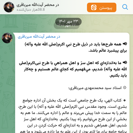
در محضر آیت‌الله میرباقری
پیوستن
38.8هزار دنبال‌کننده
۲۳ مهر ۱۴۰۱
۲۲ مهر ۱۴۰۱
در محضر آیت‌الله میرباقری
📢 همه طرح‌ها باید در ذیل طرح نبي اکرم(صلی الله علیه وآله) 
📢 ما به‌اندازه‌اي که اهل سرّ و اهل همراهي با طرح نبی‌اکرم(صلی 
الله علیه وآله) شديم، مي‌فهميم که کجاي عالم هستيم و چه‌کار 
بايد بکنيم. 
🔸 کتاب الهي، يک طرح جامعي است که يک بخش آن اداره جوامع 
بشري است. وجود مقدس نبي اکرم(صلی الله علیه و آله) با اين طرح، 
عالم را به سمت خدا پيش می‌برند و عالم را اداره می‌کنند. ما هم به 
بخشي از اين طرح مي‌توانيم راه پيدا بکنيم. به‌اندازه‌اي که اهل سرّ 
شديم، اهل همراهي شديم و به اندازه‌اي که حرکت کردنِ در اين 
برنامه جامع براي ما لازم بود، از اين علم به ما داده مي‌شود و ما هم 