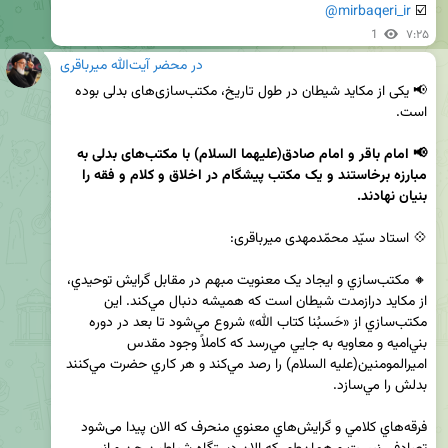
@mirbaqeri_ir
☑️ 
1
۷:۲۵
در محضر آیت‌الله میرباقری
📢 یکی از مکاید شیطان در طول تاریخ، مکتب‌سازی‌های بدلی بوده 
📢 امام باقر و امام صادق(علیهما السلام) با مکتب‌های بدلی به 
مبارزه برخاستند و يک مکتب پيشگام در اخلاق و کلام و فقه را 
بنیان نهادند.

🔸 مکتب‌سازي و ايجاد يک معنويت مبهم در مقابل گرايش توحيدي، 
از مکايد درازمدت شيطان است که هميشه دنبال مي‌کند. اين 
مکتب‌سازي از «حَسبُنا کتاب الله» شروع مي‌شود تا بعد در دوره 
بني‌اميه و معاويه به جايي مي‌رسد که کاملاً وجود مقدس 
اميرالمومنين(علیه السلام) را رصد مي‌کند و هر کاري حضرت مي‌کنند 
فرقه‌هاي کلامي و گرايش‌هاي معنوي منحرف که الان پيدا می‌شود 