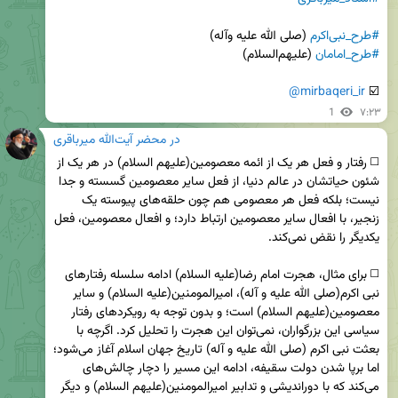
#طرح_نبی‌اکرم
 (صلی الله علیه وآله)

#طرح_امامان
@mirbaqeri_ir
☑️ 
1
۷:۲۳
در محضر آیت‌الله میرباقری
◻️ رفتار و فعل هر یک از ائمه معصومین(علیهم السلام) در هر یک از 
شئون حیاتشان در عالم دنیا، از فعل سایر معصومین گسسته و جدا 
نیست؛ بلکه فعل هر معصومی هم چون حلقه‌های پیوسته یک 
زنجیر، با افعال سایر معصومین ارتباط دارد؛ و افعال معصومین، فعل 
◻️ برای مثال، هجرت امام رضا(علیه السلام) ادامه سلسله رفتارهای 
نبی اکرم(صلی الله علیه و آله)، امیرالمومنین(علیه السلام) و سایر 
معصومین(علیهم السلام) است؛ و بدون توجه به رویکردهای رفتار 
سیاسی این بزرگواران، نمی‌توان این هجرت را تحلیل کرد. اگرچه با 
بعثت نبی اکرم ‌(صلی الله علیه و آله) تاریخ جهان اسلام آغاز می‌شود؛ 
اما برپا شدن دولت سقیفه، ادامه این مسیر را دچار چالش‌های 
می‌کند که با دوراندیشی و تدابیر امیرالمومنین(علیهم السلام) و دیگر 