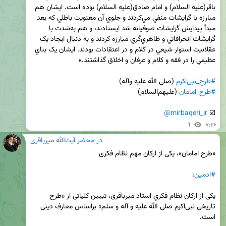
باقر(علیه السلام) و امام صادق(علیه السلام) بوده است. ایشان هم 
مبارزه با گرايشات منفي مي‌کردند و جلوي آن معنويت باطلي که بعد 
مبدأ پيدايش گرايشات صوفيانه شد ايستادند، و هم به‌شدت با 
گرايشات انحرافاتي و ظاهري‌گري مبارزه کردند و به دنبال ايجاد يک 
عقلانيت استوار شيعي در کلام و در اعتقادات بودند. ايشان يک بناي 
#طرح_نبی‌اکرم
 (صلی الله علیه وآله)

#طرح_امامان
@mirbaqeri_ir
☑️ 
1
۷:۲۶
در محضر آیت‌الله میرباقری
#ادمین
یکی از ارکان نظام فکریِ استاد میرباقری، تبیین کلیاتی از «طرح 
تاریخی نبی‌اکرم صلی الله علیه و آله و سلم» براساس معارف دینی 