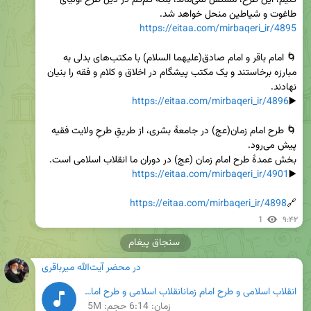
کنیم، این طرح، مستقل نمی‌ماند، بلکه کم‌کم در ذیل طرح اولیای 
طاغوت و شیاطین منحل خواهد شد.

https://eitaa.com/mirbaqeri_ir/4895
🌀 امام باقر و امام صادق(علیهما السلام) با مکتب‌های بدلی به 
مبارزه برخاستند و يک مکتب پيشگام در اخلاق و کلام و فقه را بنیان 
https://eitaa.com/mirbaqeri_ir/4896
▶️
🌀 طرح امام زمان(عج) در جامعۀ بشری، از طریقِ طرحِ ولایت فقیه 
https://eitaa.com/mirbaqeri_ir/4901
▶️
https://eitaa.com/mirbaqeri_ir/4898
🔗
1
۹:۴۲
سنجاق پیغام
در محضر آیت‌الله میرباقری
انقلاب اسلامی و طرح امام زمانانقلاب اسلامی و طرح امام زمان.mp3
زمان:
6:14
حجم: 5M