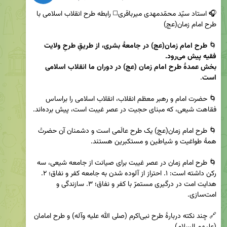
🎧 استاد سیّد محمّدمهدی میرباقری◻️ رابطه طرح انقلاب اسلامی با 
🌀 
طرح امام زمان(عج) در جامعۀ بشری، از طریقِ طرحِ ولایت 
بخش عمدۀ طرح امام زمان (عج) در دوران ما انقلاب اسلامی 
است
🌀 حضرت امام و رهبر معظم انقلاب، انقلاب اسلامی را براساس 
🌀 طرح امام زمان(عج) یک طرح عالَمی است و دشمنان آن حضرتْ 
🌀 طرح امام زمان در عصر غیبت برای صیانت از جامعه شیعی، سه 
رکن داشته است: ۱. احتراز از آلوده شدن به جامعه کفر و نفاق؛ ۲. 
هدایت امت در درگیری مستمرّ با کفر و نفاق؛ ۳. سازندگی و 
🔗 چند نکته دربارۀ طرح نبی‌اکرم (صلی الله علیه وآله) و طرح امامان 