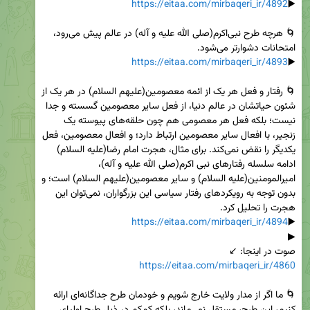
https://eitaa.com/mirbaqeri_ir/4892
▶️
🌀 هرچه طرح نبی‌اکرم(صلی الله علیه و آله) در عالم پیش می‌رود، 
https://eitaa.com/mirbaqeri_ir/4893
▶️
🌀 رفتار و فعل هر یک از ائمه معصومین(علیهم السلام) در هر یک از 
شئون حیاتشان در عالم دنیا، از فعل سایر معصومین گسسته و جدا 
نیست؛ بلکه فعل هر معصومی هم چون حلقه‌های پیوسته یک 
زنجیر، با افعال سایر معصومین ارتباط دارد؛ و افعال معصومین، فعل 
یکدیگر را نقض نمی‌کند. برای مثال، هجرت امام رضا(علیه السلام) 
ادامه سلسله رفتارهای نبی اکرم(صلی الله علیه و آله)، 
امیرالمومنین(علیه السلام) و سایر معصومین(علیهم السلام) است؛ و 
بدون توجه به رویکردهای رفتار سیاسی این بزرگواران، نمی‌توان این 
https://eitaa.com/mirbaqeri_ir/4894
▶️
صوت در اینجا: ↙️

https://eitaa.com/mirbaqeri_ir/4860
🌀 ما اگر از مدار ولایت خارج شویم و خودمان طرح جداگانه‌ای ارائه 