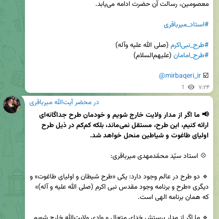
#استاد_میرباقری
#طرح_نبی‌اکرم
 (صلی الله علیه وآله)

#طرح_امامان
@mirbaqeri_ir
☑️ 
1
۷:۲۴
در محضر آیت‌الله میرباقری
📢 ما اگر از مدار ولایت خارج شویم و خودمان طرح جداگانه‌ای 
ارائه کنیم، این طرح، مستقل نمی‌ماند، بلکه کم‌کم در ذیل طرح 
اولیای طاغوت و شیاطین منحل خواهد شد.
🔹 دو طرح در عالم وجود دارد: یکی «طرح شیطان و اولیای طاغوت» و 
دیگری «طرح و برنامه وجود مقدس نبی اکرم (صلی الله علیه و آله)» 
🔹 ما اگر از مدار پرستش خدای متعال و وادی ولایت‌الله خارج شویم 