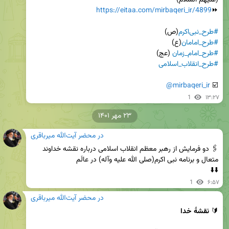
https://eitaa.com/mirbaqeri_ir/4899
⏩
#طرح_نبی‌اکرم
(ص)

#طرح_امامان
(ع)

#طرح_امام_زمان
 (عج)

#طرح_انقلاب_اسلامی
@mirbaqeri_ir
☑️ 
1
۱۳:۲۷
۲۳ مهر ۱۴۰۱
در محضر آیت‌الله میرباقری
🖇 دو فرمایش از رهبر معظم انقلاب اسلامی درباره نقشه خداوند 
⬇️⬇️
1
۶:۵۷
در محضر آیت‌الله میرباقری
🔰 
نقشۀ خدا