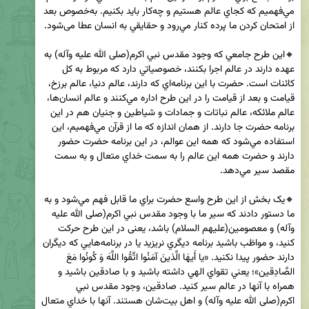
مي‌فهميم که کجاي عالم هستيم و چه‌کار بايد بکنيم. به‌خصوص بعد 
🔸اين طرح جامعي که وجود مقدس نبي اکرم(صلی الله علیه وآله) به 
عهده دارند در عالم اجرا بکنند، خصوصياتي دارد که مربوط به کل 
کائنات است. حضرت با اين برنامه‌اي که دارند، عالم دنيا، عالم برزخ، 
قيامت و بعد از قيامت را در اين طرح اداره مي‌کنند و عالم انسان‌ها، 
عالم ملائکه، عالم نباتات و جمادات و شياطين و جنيان هم در اين 
برنامه حضرت جا دارند. از همان اندازه که ما از قرآن مي‌فهميم، اين 
استفاده مي‌شود که همه اين عوالم، در اين برنامه حضرت حضور 
دارند و حضرت همه اين عالم را به سمت خداي متعال و به سمت 
🔸يک بخش از اين طرح واسع حضرت براي ما قابل فهم مي‌شود و به 
ما دستور دادند که سير ما با وجود مقدس نبي اکرم(صلی الله علیه 
وآله) و معصومين(علیهم السلام) باشد، یعنی در اين طرح حرکت 
کنيد، و مواظب باشيد برنامه ديگري نريزيد يا در برنامه‌هايي که ديگران 
دارند حضور پيدا نکنيد. «يا أَيهَا الَّذينَ آمَنُوا اتَّقُوا اللَّهَ وَ كُونُوا مَعَ 
الصَّادِقين»؛ يعني تقواي الهي داشته باشيد و با صادقين باشيد و 
همراه با آنها در عالم سير کنيد. صادقين، وجود مقدس نبي 
اکرم(صلی الله علیه وآله) و اهل بيت‌شان هستند. آنها با خداي متعال 