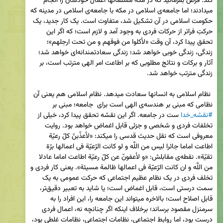
کند. فرض بفرمائید که در مکه مسلمانها اعمال خودشان را انجام 
میدادند؛ اما جامعه‌ی اسلامی در مکه با جامعه‌ی اسلامی در مدینه که 
حکومت اسلامی در آن تشکیل شد، متفاوت است. یک کار جدید، یک 
حرکتِ فراتر از حرکات فردی به وجود آمد و لازم است؛ که اگر این 
تحقق پیدا کرد، آن وقت «لأکلوا من فوقهم و من تحت ارجلهم»؛ 
زندگی، زندگی خوبی خواهد شد؛ زندگی سعادتمندانه‌ای خواهد شد؛ 
آثار و برکات و نتائج مطلوبی که بر اطاعت امر الهی مترتب است، بر 
 نظام اسلامی به انسانها سعادت میدهد. نظام اسلامی هم یعنی آن 
نظامی که مبنی بر هندسه‌ی الهی است برای  جامعه؛ مبنی بر 
#نقشه‌_خدا‌
 ست در جامعه. اگر این نقشه تحقق پیدا کرد، خیلی از 
تخلفات فردی و شخصی و جزئی قابل اغماض خواهد بود. روایت 
معروفی است که نقل حدیث قدسی را میکند: «لأعذّبنّ کلّ رعیّة 
اطاعت اماما جائرا لیس من اللَّه و لو کانت الرّعیّة فی اعمالها برّة 
تقیّة». نقطه‌ی مقابلش: «و لأعفونّ عن کلّ رعیّة اطاعت اماما عادلا 
من اللَّه و ان کانت الرّعیّة فی اعمالها ظالمة مسیئة». یعنی کار فردی و 
تخلف فردی در یک نظام عظیم اجتماعی که حرکت عمومی به یک 
سمت درستی است، قابل اغماض است؛ یا شاید به تعبیر دقیق‌تر، 
قابل اصلاح است؛ بالاخره میتواند این جامعه را، این افراد را به 
سرمنزل مقصود برساند؛ برخلاف اینکه اگر چنانچه نه، اعمال فردی 
درست بود، اما روابط اجتماعی، نظامات اجتماعی، نظامات غلطی بود، 