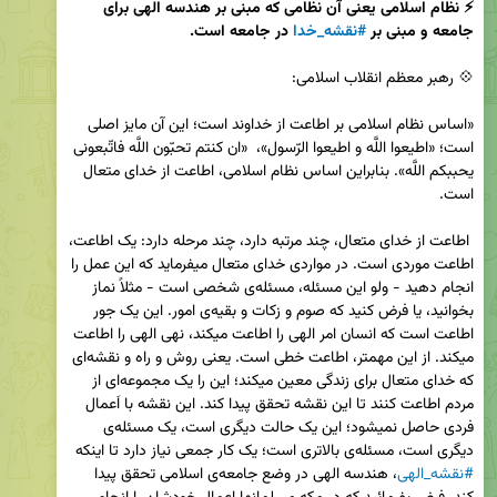
⚡️ نظام اسلامی یعنی آن نظامی که مبنی بر هندسه‌ الهی برای  
جامعه و مبنی بر 
#نقشه‌_خدا‌
 در جامعه است.

«اساس نظام اسلامی بر اطاعت از خداوند است؛ این آن مایز اصلی 
است؛ «اطیعوا اللَّه و اطیعوا الرّسول»،  «ان کنتم تحبّون اللَّه فاتّبعونی 
یحببکم اللَّه». بنابراین اساس نظام اسلامی، اطاعت از خدای متعال 
 اطاعت از خدای متعال، چند مرتبه دارد، چند مرحله دارد: یک اطاعت، 
اطاعت موردی است. در مواردی خدای متعال میفرماید که این عمل را 
انجام دهید - ولو این مسئله، مسئله‌ی شخصی است - مثلاً نماز 
بخوانید، یا فرض کنید که صوم و زکات و بقیه‌ی امور. این یک جور 
اطاعت است که انسان امر الهی را اطاعت میکند، نهی الهی را اطاعت 
میکند. از این مهمتر، اطاعت خطی است. یعنی روش و راه و نقشه‌ای 
که خدای متعال برای زندگی معین میکند؛ این را یک مجموعه‌ای از 
مردم اطاعت کنند تا این نقشه تحقق پیدا کند. این نقشه با اَعمال 
فردی حاصل نمیشود؛ این یک حالت دیگری است، یک مسئله‌ی 
دیگری است، مسئله‌ی بالاتری است؛ یک کار جمعی نیاز دارد تا اینکه 
#نقشه‌_الهی
، هندسه‌ الهی در وضع جامعه‌ی اسلامی تحقق پیدا 