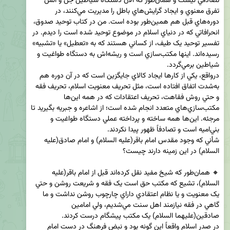
تصادفي نيست و همان‌طور که الان دستگاه شياطين جن و انس 
تفرق معنوي و ايجاد گرايش‌هاي باطل را مديريت مي‌کنند، در 
دوره‌هاي قبل هم همين‌طور بوده است. من در کتاب توحيد صدوق، 
انحرافاتي که در دنياي اسلام در موضوع توحيد شده است را ديدم. در 
تفسير توحيد يک طيف، از کساني هستند که به «تعطيل» يا «تشبيه» 
رسيده‌اند. اينها مکتب‌سازي است و ريشه‌اش به دستگاه طواغیت و 
درواقع، يکي از کارها ايجاد کالاي جايگزين است که در آن دوره هم 
به‌شدت اتفاق افتاده است، مثل تحريف معنويت اسلام، تحريف فقه 
و حتي روش فقاهت، تحريف اعتقادات که در همه اين‌ها 
مکتب‌سازي‌هاي متعدد انجام شده است؛ از اشاعره و جبريه بگيريد تا 
مرجئه. اين‌ها همه ساخته و پرداخته عملي دستگاه طواغیت و 
شأني که وجود مقدس امام باقر(علیه السلام) و امام صادق(علیه 
🔸 همان‌طور که شيخ مفيد نقل کرده‌اند قبل از امام باقر(علیه 
السلام)، تشيع که مکتب حق است يک فقه و شريعت روشن و حتي 
يک معنويت و يا نظام اعتقادي داراي چارچوب روشن نداشت و ما 
گاهي در فقه نيازمند اهل سنت مي‌شديم، ولي امامین 
در صدر اسلام واقعاً اين گونه بود و نبض فرهنگ در دست امام 