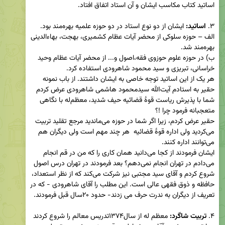
۳. 
اساتید:
الف – حوزه سلوکی از محضر آیات عظام کشمیری، بهجت، بهاءالدینی 
ب) در حوزه علوم حوزوی فقه،اصول و... از محضر آیات عظام وحید 
هر یک از این اساتید توجه خاصی به ایشان داشتند. از باب نمونه 
حقیر به استادم آیت‌الله سیدمحمود هاشمی شاهرودی عرض کردم 
شما با پذیرش ریاست قوۀ قضائیه حیف شدید، معظم‌له با نگاهی 
حقیر عرض کردم، زیرا اگر شما در حوزه می‌ماندید مرجع تقلید تربیت 
می‌کردید ولی اداره قوۀ قضائیه  هر چند مهم است ولی دیگران هم 
ایشان فرمودند از کجا می‌دانید همان کاری را که من در قم انجام 
می‌دادم در تهران انجام نمی‌دهم؟ بعد فرمودند در تهران درس اصول 
شروع کردم و آقای سید مجتبی نیز شرکت می‌کند که از نظر استعداد، 
حافظه و ذوق فقهی عالی است. این مطلب را آقای شاهرودی - که در 
۴. 
تربیت شاگرد: 
معظم له از سال۱۳۷۴تدریس معالم را شروع کردند 