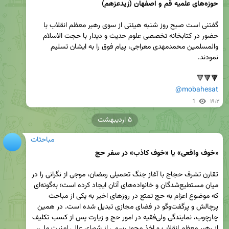
حوزه‌های علمیه قم و اصفهان (زیدعزهم)
گفتنی است صبح روز شنبه هیئتی از سوی رهبر معظم انقلاب با 
حضور در کتابخانه تخصصی علوم حدیث و دیدار با حجت الاسلام 
والمسلمین محمدمهدی معراجی، پیام فوق را به ایشان تسلیم 
🔻🔻🔻

@mobahesat
1
۱۹:۲
۵ اردیبهشت
مباحثات
«
خوف واقعی» یا «خوف کاذب» در سفر حج
تقارن تشرف حجاج با آغاز جنگ تحمیلی رمضان، موجی از نگرانی را در 
میان مستطیع‌شدگان و خانواده‌های آنان ایجاد کرده است؛ به‌گونه‌ای 
که موضوع اعزام به حج تمتع در روزهای اخیر به یکی از مباحث 
پرچالش و پرگفت‌وگو در فضای مجازی تبدیل شده است. در همین 
چارچوب، نمایندگی ولی‌فقیه در امور حج و زیارت پس از کسب تکلیف 
از رهبر معظم انقلاب و اخذ مجوز رسمی از شورای عالی امنیت ملی، 