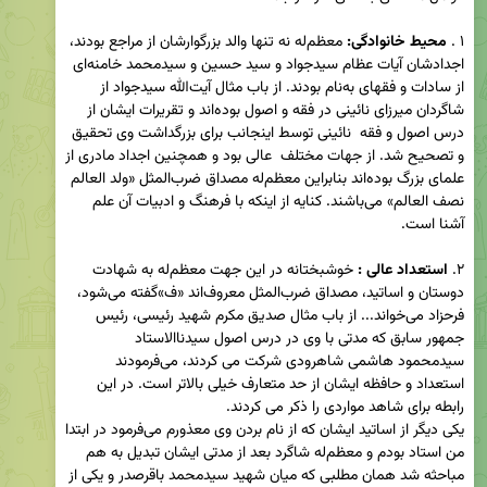
۱ . 
محیط خانوادگی: 
معظم‌له نه تنها والد بزرگوارشان از مراجع بودند، 
اجدادشان آیات عظام سیدجواد و سید حسین و سیدمحمد خامنه‌ای 
از سادات و فقهای به‌نام بودند. از باب مثال آیت‌الله سیدجواد از 
شاگردان میرزای نائینی در فقه و اصول بوده‌اند و تقریرات ایشان از 
درس اصول و فقه  نائینی توسط اینجانب برای بزرگداشت وی تحقیق 
و تصحیح شد. از جهات مختلف  عالی بود و همچنین اجداد مادری از 
علمای بزرگ بوده‌اند بنابراین معظم‌له مصداق ضرب‌المثل «ولد العالم 
نصف العالم» می‌باشند. کنایه از اینکه با فرهنگ و ادبیات آن علم 
۲. 
استعداد عالی : 
خوشبختانه در این جهت معظم‌له به شهادت 
دوستان و اساتید، مصداق ضرب‌المثل معروف‌اند «ف»گفته می‌شود، 
فرحزاد می‌خواند... از باب مثال صدیق مکرم شهید رئیسی، رئیس 
جمهور سابق که مدتی با وی در درس اصول سیدنا‌الاستاد 
سیدمحمود هاشمی شاهرودی شرکت می کردند، می‌فرمودند 
استعداد و حافظه ایشان از حد متعارف خیلی بالاتر است. در این 
یکی دیگر از اساتید ایشان که از نام بردن وی معذورم می‌فرمود در ابتدا 
من استاد بودم و معظم‌له شاگرد بعد از مدتی ایشان تبدیل به هم 
مباحثه شد همان مطلبی که میان شهید سیدمحمد باقرصدر و یکی از 