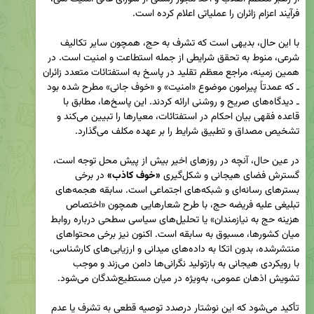
با این حال، بدیهی است که تشرف به حج، همچون سایر تکالیف 
شرعی، منوط به تحقق شرایطی از جمله استطاعت و امنیت است. در 
همین زمینه، مراجع معظم تقلید در پاسخ به استفتائات متعدد زائران 
ـ که عمدتاً پیرامون موضوع «امنیت» و «خوف جانی» مطرح شده بود 
ـ دیدگاه‌های صریح و روشنی ارائه کردند. این پاسخ‌ها، مطابق با 
قاعده فقهی بیان احکام در استفتائات، معیارها را تبیین می‌کند و 
در عین حال، آنچه در روزهای اخیر بیش از پیش محل توجه است، 
گسترش فضای هیجانی و شکل‌گیری 
«خوف کاذب» 
در برخی 
بسترهای رسانه‌ای و شبکه‌های اجتماعی است. سابقه هجمه‌های 
تبلیغی علیه فریضه حج، با طرح شعارهایی همچون «اختصاص 
هزینه حج به نیازمندان» یا تحلیل‌های سیاسی سطحی درباره روابط 
میان کشورها، مسبوق به سابقه است. اکنون نیز برخی محتواهای 
منتشرشده، بدون اتکا به داده‌های میدانی و ارزیابی‌های کارشناسی، 
با رویکردی هیجانی به بازتولید نگرانی‌ها دامن می‌زند و موجب 
تأکید می‌شود که این نوشتار درصدد توصیه قطعی به تشرف یا عدم 