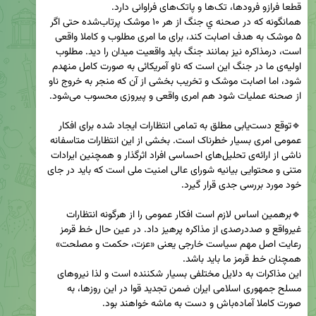
همانگونه که در صحنه ي جنگ از هر ۱۰ موشک پرتاب‌شده حتی اگر 
۵ موشک به هدف اصابت کند، برای ما امری مطلوب و کاملا واقعی 
است، درمذاکره نیز بمانند جنگ باید واقعیت میدان را دید. مطلوب 
اولیه‌ی ما در جنگ این است که ناو آمریکائی به صورت کامل منهدم 
شود، اما اصابت موشک و تخریب بخشی از آن که منجر به خروج ناو 
🔹توقع دست‌یابی مطلق به تمامی انتظارات ایجاد شده برای افکار 
عمومی امری بسیار خطرناک است. بخشی از این انتظارات متاسفانه 
ناشی از ارائه‌ی تحلیل‌های احساسی افراد اثرگذار و همچنین ایرادات 
متنی و محتوایی بیانیه شورای عالی امنیت ملی است که باید در جای 
🔹برهمین اساس لازم است افکار عمومی را از هرگونه انتظارات 
غیرواقع و صددرصدی از مذاکره پرهیز داد. در عین حال خط قرمز 
رعایت اصل مهم سیاست خارجی یعنی «عزت، حکمت و مصلحت» 
این مذاکرات به دلایل مختلفی بسیار شکننده است و لذا نیروهای 
مسلح جمهوری اسلامی ایران ضمن تجدید قوا در این روزها، به 