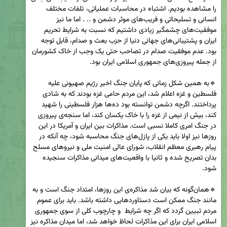
را مشاهده بودیم. اشتباه در محاسبات عملیاتی، تلفات مختلف 
انسانی و تسلیحاتی و فریب‌های موثر دشمن و .. . اما ما نیز 
موفقیت‌های چشمگیر زیادی داشتیم که نسبت به شرایط تحریم 
ایران و پشتیبانی‌های جهانی دنیا از حزب بعث و صدام، قابل توجه 
بود. عدم موفقیت صدام در تصاحب حتی یک وجب از خاک کشورمان 
🔹به همین شکل زمانی که پایان جنگ اخیر رژیم صهیونی علیه 
فلسطین و غزه اعلام شد، این مردم حامی غزه بودند که به شادی 
پرداختند. اگرچه دشمن توانسته بود ده‌ها هزار فلسطینی را شهید 
کند، بیش از نیمی از غزه را با خاک یکسان کند، اما سنجه‌ی پیروزی 
در جنگ امری کاملا نسبی است. مذاکرات بین ایران و آمریکا در این 
روزها نیز اولا باید یکی از پازل‌های جنگ محاسبه شود، چه آنکه در 
پیام رهبری معظم انقلاب، شورای عالی امنیت ملی و نیروهای مسلح 
بدان تصریح شده و ثانیا با واقعیت‌های میدانی مذاکرات سنجیده 
🔹همان‌گونه که بیان شد مذاکره‌ی این روزها، امتداد جنگ است و به 
مانند جنگ ممکن است دستاوردهایی داشته باشد. باید برای عموم 
مردم تبیین گردد که اگر چه شرایط  و چارچوب کلی از سوی جمهوری 
اسلامی ایران برای این مذاکرات لحاظ خواهد شد، اما میدان مذاکره نیز 