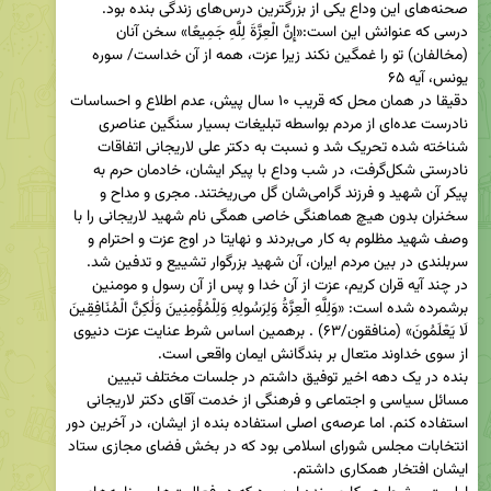
صحنه‌های این وداع یکی از بزرگترین درس‌های زندگی بنده بود. 
درسی که عنوانش این است:‌«إِنَّ الْعِزَّةَ لِلَّهِ جَمِیعًا» سخن آنان 
(مخالفان) تو را غمگین نکند زیرا عزت، همه از آن خداست/ سوره 
دقیقا در همان محل که قریب ۱۰ سال پیش، عدم اطلاع و احساسات 
نادرست عده‌ای از مردم بواسطه تبلیغات بسیار سنگین عناصری 
شناخته شده تحریک شد و نسبت به دکتر علی لاریجانی اتفاقات 
نادرستی شکل‌گرفت، در شب وداع با پیکر ایشان، خادمان حرم به 
پیکر آن شهید و فرزند گرامی‌شان گل می‌ریختند. مجری و مداح و 
سخنران بدون هیچ هماهنگی خاصی همگی نام شهید لاریجانی را با 
وصف شهید مظلوم به کار می‌بردند و نهایتا در اوج عزت و احترام و 
در چند آیه قران کریم، عزت از آن خدا و پس از آن رسول و مومنین 
برشمرده شده است: «وَلِلَّهِ الْعِزَّةُ وَلِرَسُولِهِ وَلِلْمُؤْمِنِينَ وَلَٰكِنَّ الْمُنَافِقِينَ 
لَا يَعْلَمُونَ» (منافقون/۶۳) . برهمین اساس شرط عنایت عزت دنیوی 
بنده در یک دهه اخیر توفیق داشتم در جلسات مختلف تبیین 
مسائل سیاسی و اجتماعی و فرهنگی از خدمت آقای دکتر لاریجانی 
استفاده کنم. اما عرصه‌ی اصلی استفاده بنده از ایشان، در آخرین دور 
انتخابات مجلس شورای اسلامی بود که در بخش فضای مجازی ستاد 