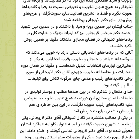
اولویت و شرط همکاری بنده این بود که در فعالیت‌ها و برنامه‌های 
تبلیغاتی به هیچ عنوان تخریب و تعریضی نسبت به رقبا و کاندیداها 
صورت نگیرد و فقط به تشریح فعالیت‌های صورت‌گرفته و طرح‌های 
جناب ایشان نیز همین رویه و مبنا را داشتند و در همین بین شهید 
ارجمند دکتر مرتضی لاریجانی نیز که ارتباط نزدیک و نظارت کلی بر 
برنامه‌های تبلیغاتی در فضای مجازی داشتند دقیقا بر همین روش 
آنانی که در برنامه‌های انتخاباتی دستی دارند به خوبی می‌دانند که  
سوگمندانه هیاهو و جنجال و تخریب رقیب انتخاباتی به یکی از 
اصلی‌ترین ابزارهای انتخابات تبدیل شده‌است و دقیقا در همان دوره 
انتخابات نیز متاسفانه تخریب چهره‌ي آقای دکتر لاریجانی از سوی  
برخی کاندیداهای رقیب و مدعی جای هرگونه تلاش برای تبلیغات 
خدای متعال را شاکرم که در بین صدها مطلب و پوستر تولیدی در 
تبلیغات فضای مجازی این دوره، به هیچ عنوان تخریب یا تعریضی 
علیه کاندیداهای رقیب صورت نگرفت. در این بین خاطره‌ای هم 
در یکی از مطالب منتشره در کانال تبلیغاتی آقای دکتر لاریجانی، یکی 
از خدمات شهری صورت گرفته در قم به عنوان کارنامه عملکرد ایشان 
معرفی شده بود. آقای دکتر لاریجانی تماسی گرفتند و اطلاع دادند این 
طرح از سوی بنده نبود و یکی از مصوبات سفر استانی رهبری بوده 