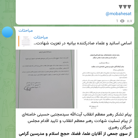
🔻🔻🔻

@mobahesat
1
۸:۷
مباحثات
مباحثات
اسامی اساتید و علماء صادرکننده بیانیه در تعزیت شهادت رهبر معظم انقلاب و تایید تصمیم بجا و سنجیده مجل
پیام تشکر رهبر معظم انقلاب آیت‌الله سیدمجتبی حسینی خامنه‌ای 
از پیام تسلیت شهادت رهبر معظم انقلاب و تایید اقدام مجلس 
خبرگان رهبری 

از سوی جمعی از آقایان علما، فضلا، حجج اسلام و مدرسین گرامی 