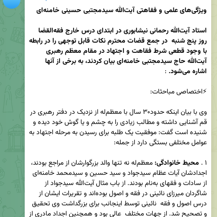
ویژگی‌های علمی و فقاهتی آیت‌الله سیدمجتبی حسینی خامنه‌ای
استاد آیت‌الله رحمانی نیشابوری در ابتدای درس خارج فقه‌القضا 
روز پنج شنبه  در جمع قضات محترم نکات قابل توجهی را در رابطه 
با وجود قطعی شرط فقاهت و اجتهاد در مقام معظم رهبری  
آیت‌الله حاج سیدمجتبی خامنه‌ای بیان کردند، به برخی از آنها 
اشاره می‌شود.
وی با بیان اینکه حدود۳۰ سال با معظم‌له از نزدیک در دفتر رهبری در 
قم آشنایی داشته و مطالب زیادی را به چشم و یا گوش خود دیده و 
شنیده است گفت: موفقیت یک طلبه برای رسیدن به مرحله اجتهاد به 
۱ . 
محیط خانوادگی: 
معظم‌له نه تنها والد بزرگوارشان از مراجع بودند، 
اجدادشان آیات عظام سیدجواد و سید حسین و سیدمحمد خامنه‌ای 
از سادات و فقهای به‌نام بودند. از باب مثال آیت‌الله سیدجواد از 
شاگردان میرزای نائینی در فقه و اصول بوده‌اند و تقریرات ایشان از 
درس اصول و فقه  نائینی توسط اینجانب برای بزرگداشت وی تحقیق 
و تصحیح شد. از جهات مختلف  عالی بود و همچنین اجداد مادری از 