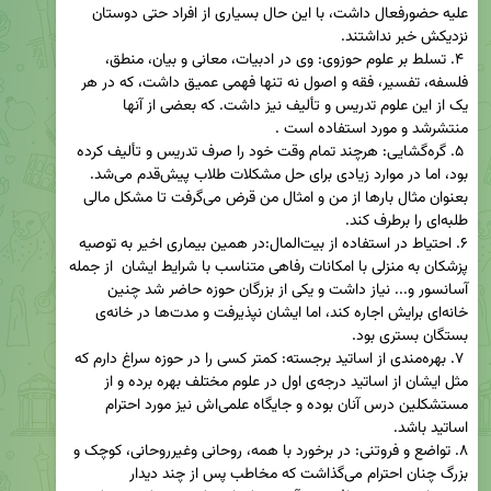
علیه حضورفعال داشت، با این حال بسیاری از افراد حتی دوستان 
 ۴. تسلط بر علوم حوزوی: وی در ادبیات، معانی و بیان، منطق، 
فلسفه، تفسیر، فقه و اصول نه تنها فهمی عمیق داشت، که در هر 
یک از این علوم تدریس و تألیف نیز داشت. که بعضی از آنها 
 ۵. گره‌گشایی: هرچند تمام وقت خود را صرف تدریس و تألیف کرده 
بود، اما در موارد زیادی برای حل مشکلات طلاب پیش‌قدم می‌شد. 
بعنوان مثال بارها از من و امثال من قرض می‌گرفت تا مشکل مالی 
۶. احتیاط در استفاده از بیت‌المال:در همین بیماری اخیر به توصیه 
پزشکان به منزلی با امکانات رفاهی متناسب با شرایط ایشان  از جمله 
آسانسور و... نیاز داشت و یکی از بزرگان حوزه حاضر شد چنین 
خانه‌ای برایش اجاره کند، اما ایشان نپذیرفت و مدت‌ها در خانه‌ی 
 ۷. بهره‌مندی از اساتید برجسته: کمتر کسی را در حوزه سراغ دارم که 
مثل ایشان از اساتید درجه‌ی اول در علوم مختلف بهره برده و از 
مستشکلین درس آنان بوده و جایگاه علمی‌اش نیز مورد احترام 
۸. تواضع و فروتنی: در برخورد با همه، روحانی وغیرروحانی، کوچک و 
بزرگ چنان احترام می‌گذاشت که مخاطب پس از چند دیدار 