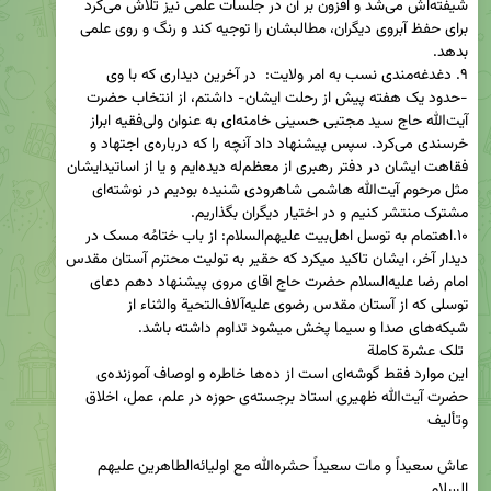
شیفته‌اش می‌شد و افزون بر آن در جلسات علمی نیز تلاش می‌کرد 
برای حفظ آبروی دیگران، مطالبشان را توجیه کند و رنگ و روی علمی 
۹. دغدغه‌مندی نسب به امر ولایت:  در آخرین دیداری که با وی 
-حدود یک هفته پیش از رحلت ایشان- داشتم، از انتخاب حضرت 
آیت‌الله حاج سید مجتبی حسینی خامنه‌ای به عنوان ولی‌فقیه ابراز 
خرسندی می‌کرد. سپس پیشنهاد داد آنچه را که درباره‌ی اجتهاد و 
فقاهت ایشان در دفتر رهبری از معظم‌له دیده‌ایم و یا از اساتیدایشان 
مثل مرحوم آیت‌الله هاشمی شاهرودی شنیده بودیم در نوشته‌ای 
۱۰.اهتمام به توسل اهل‌بیت علیهم‌السلام: از باب ختامُه مسک در 
دیدار آخر، ایشان تاکید میکرد که حقیر به تولیت محترم آستان مقدس 
امام رضا علیه‌السلام حضرت حاج اقای مروی پیشنهاد دهم دعای 
توسلی که از آستان مقدس رضوی علیه‌آلاف‌التحیة والثناء از 
این موارد فقط گوشه‌ای است از ده‌ها خاطره و اوصاف آموزنده‌‌ی 
حضرت آیت‌الله ظهیری استاد برجسته‌ی حوزه در علم، عمل، اخلاق 
عاش سعیداً و مات سعیداً حشره‌الله مع اولیائه‌الطاهرین علیهم 