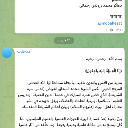
🔻🔻🔻

@mobahesat
1
۱۳:۴۱
۱۴ خرداد
مباحثات
بمزيد من الأسى والحزن تلقّينا نبأ وفاة سماحة آية الله العظمى 
المرجع الديني الكبير الشيخ محمد اسحاق الفياض (قدس سره 
الشريف)، الذي قضى عمره المبارك في خدمة الدين الحنيف، وتدريس 
العلوم الإسلامية، وتربية العلماء والفضلاء، وبذل جهوده في نشر 
وإنّ رحيله يُعدّ خسارة كبيرة للحوزات العلمية ولعموم المؤمنين، لما 
كان يتمتع به من مكانة علمية ودينية رفيعة، وما خلّفه من آثار علمية 