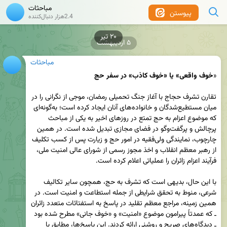
مباحثات
پیوستن
2.4هزار دنبال‌کننده
۵ اردیبهشت
مباحثات
«
خوف واقعی» یا «خوف کاذب» در سفر حج
تقارن تشرف حجاج با آغاز جنگ تحمیلی رمضان، موجی از نگرانی را در 
میان مستطیع‌شدگان و خانواده‌های آنان ایجاد کرده است؛ به‌گونه‌ای 
که موضوع اعزام به حج تمتع در روزهای اخیر به یکی از مباحث 
پرچالش و پرگفت‌وگو در فضای مجازی تبدیل شده است. در همین 
چارچوب، نمایندگی ولی‌فقیه در امور حج و زیارت پس از کسب تکلیف 
از رهبر معظم انقلاب و اخذ مجوز رسمی از شورای عالی امنیت ملی، 
با این حال، بدیهی است که تشرف به حج، همچون سایر تکالیف 
شرعی، منوط به تحقق شرایطی از جمله استطاعت و امنیت است. در 
همین زمینه، مراجع معظم تقلید در پاسخ به استفتائات متعدد زائران 
ـ که عمدتاً پیرامون موضوع «امنیت» و «خوف جانی» مطرح شده بود 
ـ دیدگاه‌های صریح و روشنی ارائه کردند. این پاسخ‌ها، مطابق با 