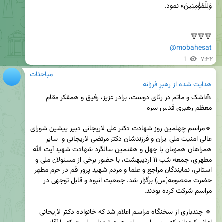
🔻🔻🔻

@mobahesat
1
۷:۳۲
مباحثات
هدایت شده از
رهبرِ فرزانه
🔺اشک و ماتم در رثای دوست، برادر عزیز، رفیق و همفکر مقام 
🔹مراسم چهلمین روز شهادت دکتر علی لاریجانی دبیر پیشین شورای 
عالی امنیت ملی ایران و فرزندشان دکتر مرتضی لاریجانی و  سایر 
همراهان همزمان با چهل و هفتمین سالگرد شهادت شهید آیت الله 
مطهری، جمعه شب ۱۱ اردیبهشت، با حضور برخی از مسئولان ملی و 
استانی، نمایندگان مراجع و علما و مردم شهید پرور قم در حرم مطهر 
حضرت معصومه(س) برگزار شد. جمعیت انبوه و قابل توجهی در 
🔹 چندباری از سخنگاه مراسم اعلام شد که خانواده دکتر لاریجانی 