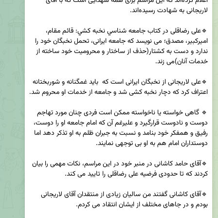
اعلام کرده‌اند که این مراسم برای همه شهدایی است که با آقای 
🔹علی رضا‌قلی در کتاب جامعه شناسي نخبه کشي: قائم مقام، 
اميرکبير، مصدق؛ می نویسد که جامعه ایرانی، تحمل نخبگان خود را 
ندارد و دست به کشتار(حذف از ساختار و محرومیت خود ساخته از 
🔹علی لاریجانی از نخبگان ایرانی است که  باید غمگنانه و شوربختانه 
🔹 گاهی خواسته یا ناخواسته ممکن است فردی چنان مورد تهاجم 
دوست و نادوست قرارگیرد و علیرغم آن که امام جامعه او را دوست، 
رفیق و همفکر خود بنامد و نسبت به جبران ظلم به او تذکر دهد اما 
🔹آقای حامد کاشانی در منبر خود در این مراسم، نکات مهمی را بیان 
🔹آقای کاشانی گفتند من سالیان زیادی از منتقدان آقای لاریجانی 