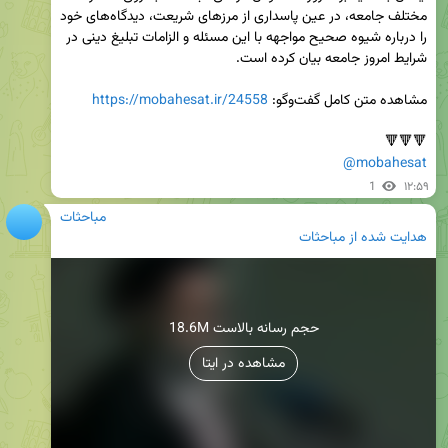
مختلف جامعه، در عین پاسداری از مرزهای شریعت، دیدگاه‌های خود 
را درباره شیوه صحیح مواجهه با این مسئله و الزامات تبلیغ دینی در 
مشاهده متن کامل گفت‌وگو: 
https://mobahesat.ir/24558
🔻🔻🔻

@mobahesat
1
۱۲:۵۹
مباحثات
هدایت شده از
مباحثات
18.6M حجم رسانه بالاست
مشاهده در ایتا