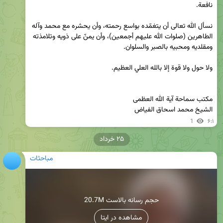
نسأل الله تعالى أن يتغمّده بواسع رحمته، وأن يحشره مع محمد وآله 
الطاهرين (صلوات الله عليهم أجمعين)، وأن يمنّ على ذويه وتلامذته 
الشيخ محمد اسحاق الفياض
1
۶:۱
۲۵ خرداد
مباحثات
20.7M حجم رسانه بالاست
مشاهده در ایتا