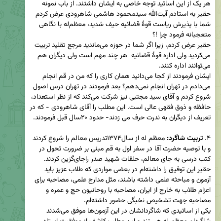
هر یک از این اساتید توجه خاصی به ایشان داشتند. از باب نمونه 
حقیر به استادم آیت‌الله سیدمحمود هاشمی شاهرودی عرض کردم 
شما با پذیرش ریاست قوۀ قضائیه حیف شدید، معظم‌له با نگاهی 
حقیر عرض کردم، زیرا اگر شما در حوزه می‌ماندید مرجع تقلید تربیت 
می‌کردید ولی اداره قوۀ قضائیه  هر چند مهم است ولی دیگران هم 
ایشان فرمودند از کجا می‌دانید همان کاری را که من در قم انجام 
می‌دادم در تهران انجام نمی‌دهم؟ بعد فرمودند در تهران درس اصول 
شروع کردم و آقای سید مجتبی نیز شرکت می‌کند که از نظر استعداد، 
حافظه و ذوق فقهی عالی است. این مطلب را آقای شاهرودی - که در 
۴. 
تربیت شاگرد: 
معظم له از سال۱۳۷۴تدریس معالم را شروع کردند 
و با توصیه حضرت آقا در سفر اول به قم مبنی بر ضرورت تحول در 
کتب درسی به جای معالم، حلقات شهید صدر راجای‌گزین کردند. 
حقیر این توفیق را داشته‌ام در بعضی مواردی که طلاب عزیز باید 
آزمون و مباحثه علمی داشته باشند، مثل مدارج علمی، مصاحبه برای 
اعزام طلاب به خارج از ایران، مصاحبه با روحانیون حج و عمره و 
یکی از اساتیدی که شاگردانشان در این آزمون‌ها موفق می‌شدند 