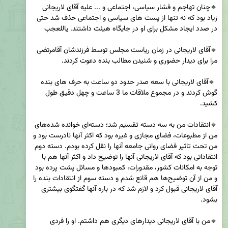
🔹چنان تهاجم و فشار سیاسی، اجتماعی و ... علیه آقای لاریجانی 
زیاد بود که نه تنها از پست های سیاسی و اجتماعی حذف شد حتی 
🔹آقای لاریجانی در زمان ریاست مجلس توسط فرزندشان آقامرتضی 
 🔹آقای لاریجانی با سعه صدر حدود دو ساعت به حرف های بنده 
گوش کردند و در مجموع ملاقات ما 3 ساعت و چهل دقیق طول 
🔹انتقادات من به سه دسته تقسیم شد؛ دسته‌ای خوانده شده‌های 
من از مطبوعات، فضای مجازی و غیره بود که اکثر آنها نادرست بود و 
من تحت تاثیر فضای روانی جامعه آنها را نقل کرده بودم. دسته دوم 
انتقاداتی بود که آقای لاریجانی آنها را توضیح داد و اکثر آنها هم با 
توجه به امکانات کشور، مقدورات، کمبودها و مسائل پشت پرده بود 
و من از آن توضیح‌ها هم قانع شدم و دسته سوم از انتقادات بنده را 
آقای لاریجانی قبول کرد و لازم شد که در باره آنها گفتگوی بیشتری 
🔹من با آقای لاریجانی دیدارهای دیگری هم داشتم. او را فردی 