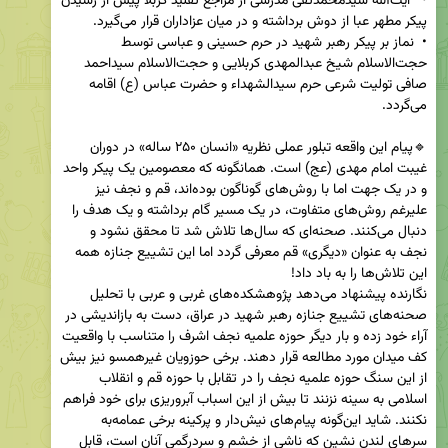
•   آیت‌الله سیدمحمدتقی مدرسی از مراجع تقلید کربلا پیش از رسیدن 
•  نماز بر پیکر رهبر شهید در حرم حسینی و عباسی توسط 
حجت‌الاسلام شیخ عبدالمهدی کربلایی و حجت‌الاسلام سیداحمد 
صافی تولیت شرعی حرم سیدالشهداء و حضرت عباس (ع) اقامه 
🔹پیام این واقعه تبلور عملی نظریه «انسان ۲۵۰ ساله» در دوران 
غیبت امام مهدی (عج) است. همانگونه که معصومین یک پیکر واحد 
و در یک جهت اما با روش‌های گوناگون بوده‌اند، قم و نجف نیز 
علیرغم روش‌های متفاوت، در یک مسیر گام برداشته و یک هدف را 
دنبال می‌کنند. صحنه‌ای که سال‌ها تلاش شد تا محقق نشود و 
نجف به عنوان «دیگری» قم معرفی گردد اما این تشییع جنازه همه 
نگارنده پیشنهاد می‌دهد پژوهشکده‌های غربی و عربی با تحلیل 
صحنه‌های تشییع جنازه رهبر شهید در عراق، دست به بازاندیشی در 
آراء خود زده و بار دیگر حوزه علمیه نجف اشرف را متناسب با واقعیت 
کف میدان مورد مطالعه قرار دهند. برخی حوزویان غیرهمسو نیز بیش 
از این سنگ حوزه علمیه نجف را در تقابل با حوزه قم و انقلاب 
اسلامی به سینه نزنند تا بیش از این اسباب آبروریزی برای خود فراهم 
نکنند. شاید این‌گونه پیام‌های نیش‌دار و پرکینه برخی عمامه‌به 
سرهای لندن نشین که ناشی از خشم و سردرگمی آنان است، قابل 