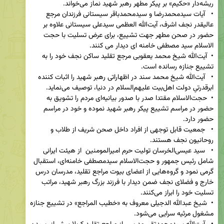
•   آیات سیدمحمدرضا و سیدمحمدباقر سیستانی فرزندان مرجع 
عالیقدر نجف اشرف، آیت‌الله العظمی سیدعلی سیستانی علاوه بر 
حضور در صحن مطهر جهت تشییع، برای عرض تسلیت با حجت 
•  آیت‌الله شیخ محمد یعقوبی مرجع تقلید ساکن نجف خود را به 
•   آیت‌الله شیخ محمد سند در اظهاراتی رهبر شهید را اثبات کننده 
•  حجت‌الاسلام مقتدا صدر با صدور بیانیه‌ای مردم را تشویق به 
حضور در مراسم تشییع پیکر رهبر شهید نموده و خود در مراسم 
•   جمعیت قابل توجهی از افراد داخل صحن شریف از طلاب و 
•   سید عیسی‌الخرسان تولیت حرم امیرالمومنین  از هیئت ایرانی 
شامل رئیس جمهور و حجت‌الاسلام سیدمصطفی خامنه‌ای، استقبال 
گرمی نمود و گروه‌هایی از اعضای بیوت مراجع تقلید، مدرسان درس 
خارج و فضلای نجف ضمن دیدار با فرزند بزرگ رهبر شهید، مراتب 
•  شیخ عبدالله الدجیلی معروف به «خطیب المراجع» در تشییع جنازه 