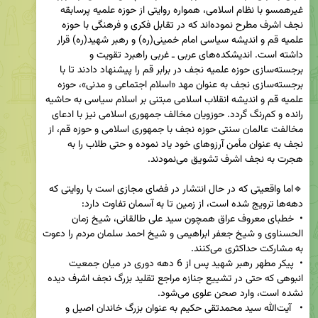
غیرهمسو با نظام اسلامی، همواره روایتی از حوزه علمیه پرسابقه 
نجف اشرف مطرح نموده‌اند که در تقابل فکری و فرهنگی با حوزه 
علمیه قم و اندیشه سیاسی امام خمینی(ره) و رهبر شهید(ره) قرار 
داشته است. اندیشکده‌های عربی ـ غربی راهبرد تقویت و 
برجسته‌سازی حوزه علمیه نجف در برابر قم را پیشنهاد دادند تا با 
برجسته‌سازی نجف به عنوان مهد «اسلام اجتماعی و مدنی»، حوزه 
علمیه قم و اندیشه انقلاب اسلامی مبتنی بر اسلام سیاسی به حاشیه 
رانده و کم‌رنگ گردد. حوزویان مخالف جمهوری اسلامی نیز با ادعای 
مخالفت عالمان سنتی حوزه نجف با جمهوری اسلامی و حوزه قم، از 
نجف به عنوان مأمن آرزوهای خود یاد نموده و حتی طلاب را به 
🔹اما واقعیتی که در حال انتشار در فضای مجازی است با روایتی که 
•  خطبای معروف عراق همچون سید علی طالقانی، شیخ زمان 
الحسناوی و شیخ جعفر ابراهیمی و شیخ احمد سلمان مردم را دعوت 
•  پیکر مطهر رهبر شهید پس از 6 دهه دوری در میان جمعیت 
انبوهی که حتی در تشییع جنازه مراجع تقلید بزرگ نجف اشرف دیده 
•   آیت‌الله سید محمدتقی حکیم به عنوان بزرگ خاندان اصیل و 