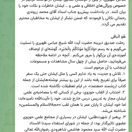
خصوص ویژگی‌های اخلاقی و علمی و .. ایشان خاطرات و نکات خود را 
بیان کنند. در یادداشت پیش‌رو جناب استاد آقای محمد زروندی 
رحمانی نکاتی را فرمودند که ضمن تشکر از ایشان به مخاطبان محترم 
 رحلت صدیق دیرینه حضرت آیت الله شیخ عباس ظهیری را تسلیت 
می‌گویم و به رسم «وَاذْکُرُوا مَوْتَاکُمْ بِالْخَیْرِ»، گوشه‌ای از اوصاف 
آموزنده‌ی آن بزرگوار را مرور می‌کنم . آنچه در ادامه ملاحظه 
می‌فرمایید، حاصل بیش از چهل سال مشاهدات و مسموعات 
 ۱. تلاش و جدیت: به یاد ندارم کسی را مثل ایشان حتی یک سفر 
صرفاً برای تفریح رفته باشد از این رو بیشتر نوشته‌هایشان از جمله 
 ۲. اجتناب از القاب حوزوی: برخی از کسانی که با مصاحبه‌ی علمی 
ایشان مجاز به تدریس درس خارج شدند، خود را «آیت‌الله» نامیده‌اند؛ 
اما خود ایشان تا پایان عمر با همان لقب «حجةالاسلام والمسلمین» 
۳. پرهیز از شهرت‌طلبی: ایشان در بسیاری از مجامع علمی حوزوی 
عضوی تاثیرگذار بود؛ از جمله در شورای استفتاء سیدنا الاستاد 
حضرت آیت الله سید محمود هاشمی شاهرودی رضوان‌الله تعالی 