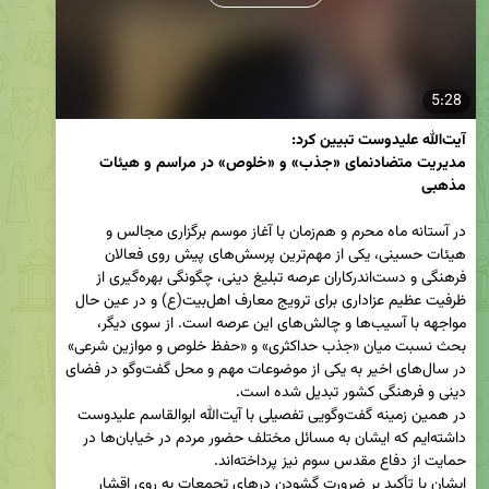
5:28
مدیریت متضادنمای «جذب» و «خلوص» در مراسم و هیئات 
مذهبی
در آستانه ماه محرم و هم‌زمان با آغاز موسم برگزاری مجالس و 
هیئات حسینی، یکی از مهم‌ترین پرسش‌های پیش روی فعالان 
فرهنگی و دست‌اندرکاران عرصه تبلیغ دینی، چگونگی بهره‌گیری از 
ظرفیت عظیم عزاداری برای ترویج معارف اهل‌بیت﻿(ع) و در عین حال 
مواجهه با آسیب‌ها و چالش‌های این عرصه است. از سوی دیگر، 
بحث نسبت میان «جذب حداکثری» و «حفظ خلوص و موازین شرعی» 
در سال‌های اخیر به یکی از موضوعات مهم و محل گفت‌وگو در فضای 
در همین زمینه گفت‌وگویی تفصیلی با آیت‌ﷲ ابوالقاسم علیدوست 
داشته‌ایم که ایشان به مسائل مختلف حضور مردم در خیابان‌ها در 
ایشان با تأکید بر ضرورت گشودن درهای تجمعات به روی اقشار 