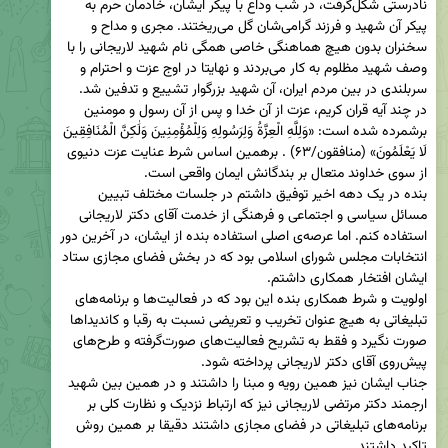
نادرستی شکل‌گرفت، در شب وداع با پیکر ایشان، خادمان حرم به 
پیکر آن شهید و فرزند گرامی‌شان گل می‌ریختند. مجری و مداح و 
سخنران بدون هیچ هماهنگی خاصی همگی نام شهید لاریجانی را با 
وصف شهید مظلوم به کار می‌بردند و نهایتا در اوج عزت و احترام و 
در چند آیه قران کریم، عزت از آن خدا و پس از آن رسول و مومنین 
برشمرده شده است: «وَلِلَّهِ الْعِزَّةُ وَلِرَسُولِهِ وَلِلْمُؤْمِنِينَ وَلَٰكِنَّ الْمُنَافِقِينَ 
لَا يَعْلَمُونَ» (منافقون/۶۳) . برهمین اساس شرط عنایت عزت دنیوی 
بنده در یک دهه اخیر توفیق داشتم در جلسات مختلف تبیین 
مسائل سیاسی و اجتماعی و فرهنگی از خدمت آقای دکتر لاریجانی 
استفاده کنم. اما عرصه‌ی اصلی استفاده بنده از ایشان، در آخرین دور 
انتخابات مجلس شورای اسلامی بود که در بخش فضای مجازی ستاد 
اولویت و شرط همکاری بنده این بود که در فعالیت‌ها و برنامه‌های 
تبلیغاتی به هیچ عنوان تخریب و تعریضی نسبت به رقبا و کاندیداها 
صورت نگیرد و فقط به تشریح فعالیت‌های صورت‌گرفته و طرح‌های 
جناب ایشان نیز همین رویه و مبنا را داشتند و در همین بین شهید 
ارجمند دکتر مرتضی لاریجانی نیز که ارتباط نزدیک و نظارت کلی بر 
برنامه‌های تبلیغاتی در فضای مجازی داشتند دقیقا بر همین روش 