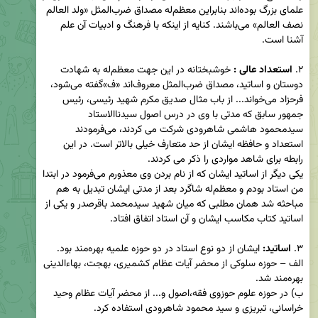
علمای بزرگ بوده‌اند بنابراین معظم‌له مصداق ضرب‌المثل «ولد العالم 
نصف العالم» می‌باشند. کنایه از اینکه با فرهنگ و ادبیات آن علم 
۲. 
استعداد عالی : 
خوشبختانه در این جهت معظم‌له به شهادت 
دوستان و اساتید، مصداق ضرب‌المثل معروف‌اند «ف»گفته می‌شود، 
فرحزاد می‌خواند... از باب مثال صدیق مکرم شهید رئیسی، رئیس 
جمهور سابق که مدتی با وی در درس اصول سیدنا‌الاستاد 
سیدمحمود هاشمی شاهرودی شرکت می کردند، می‌فرمودند 
استعداد و حافظه ایشان از حد متعارف خیلی بالاتر است. در این 
یکی دیگر از اساتید ایشان که از نام بردن وی معذورم می‌فرمود در ابتدا 
من استاد بودم و معظم‌له شاگرد بعد از مدتی ایشان تبدیل به هم 
مباحثه شد همان مطلبی که میان شهید سیدمحمد باقرصدر و یکی از 
۳. 
اساتید:
الف – حوزه سلوکی از محضر آیات عظام کشمیری، بهجت، بهاءالدینی 
ب) در حوزه علوم حوزوی فقه،اصول و... از محضر آیات عظام وحید 