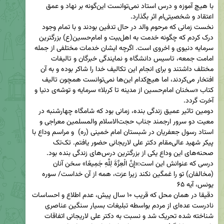
با هیچ آموزه و درس استاد نمی‌توانست این‌گونه بر نهاد و عمق 
نخست زمانی که مرحوم والد در حال تدفین بودند و با تمام وجود 
درک کردم که چگونه خدمت به اهل‌بیت و امام‌حسین(ع) بزرگترین 
سرمایه دنیوی و اخروی است. اگرچه ایشان خدمات مختلفی از جمله 
امامت جمعه، تاسیس دانشگاه و نمایندگی خبرگان و تالیفات 
مختلف داشتند و برای انجام این تکالیف خدا را شاکر بوده و به آن 
افتخار می‌کردند، اما هیچ‌کدام این‌ها نمی‌توانست همچون تالیف 
کتاب «سخنان امام‌حسین از مدینه تا کربلا» سرمایه و توشه‌ی دنیا و 
دومین تاثیر عمیق زندگی بنده، زمانی بود که شامگاه چهارشنبه در 
معیت دو سرور ارجمند جناب حجت‌الاسلام والمسلمین معراجی و 
استاد رسول جعفریان در شبستان امام خمینی (ره)  و مراسم وداع با 
پیکر شهید عالی‌مقام دکتر علی لاریجانی حضور یافتم. تک‌تک 
صحنه‌های این وداع یکی از بزرگترین درس‌های زندگی بنده بود. 
درسی که عنوانش این است:‌«إِنَّ الْعِزَّةَ لِلَّهِ جَمِیعًا» سخن آنان 
(مخالفان) تو را غمگین نکند زیرا عزت، همه از آن خداست/ سوره 
دقیقا در همان محل که قریب ۱۰ سال پیش، عدم اطلاع و احساسات 
نادرست عده‌ای از مردم بواسطه تبلیغات بسیار سنگین عناصری 
شناخته شده تحریک شد و نسبت به دکتر علی لاریجانی اتفاقات 