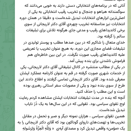
آنانی که در برنامه‌های انتخاباتی دستی دارند به خوبی می‌دانند که  
سوگمندانه هیاهو و جنجال و تخریب رقیب انتخاباتی به یکی از 
اصلی‌ترین ابزارهای انتخابات تبدیل شده‌است و دقیقا در همان دوره 
انتخابات نیز متاسفانه تخریب چهره‌ي آقای دکتر لاریجانی از سوی  
برخی کاندیداهای رقیب و مدعی جای هرگونه تلاش برای تبلیغات 
خدای متعال را شاکرم که در بین صدها مطلب و پوستر تولیدی در 
تبلیغات فضای مجازی این دوره، به هیچ عنوان تخریب یا تعریضی 
علیه کاندیداهای رقیب صورت نگرفت. در این بین خاطره‌ای هم 
در یکی از مطالب منتشره در کانال تبلیغاتی آقای دکتر لاریجانی، یکی 
از خدمات شهری صورت گرفته در قم به عنوان کارنامه عملکرد ایشان 
معرفی شده بود. آقای دکتر لاریجانی تماسی گرفتند و اطلاع دادند این 
طرح از سوی بنده نبود و یکی از مصوبات سفر استانی رهبری بوده 
آنچه که بنده در مدت تبلیغات انتخابات ایشان مشاهده کردم رعایت 
اوج تقوای سیاسی بود. تقوایی که در این سال‌ها به یک دُرّ نایاب 
همین تقوای سیاسی ، هزاران نمونه دیگر و صبر و تحمل در مقابل 
تخریب‌ها و تهمت‌های ناروای گوناکون بود که آقای دکتر لاریجانی را به 
یک «مؤمن» واقعی تبدیل کرد و مصداق آیه‌ی  « وَلِلَّهِ الْعِزَّةُ وَلِرَسُولِهِ 