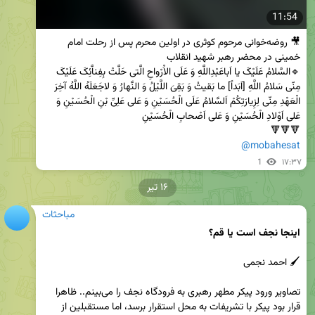
11:54
🎥 روضه‌خوانی مرحوم کوثری در اولین محرم پس از رحلت امام 
🔹السَّلامُ عَلَیْکَ یا اَباعَبْدِاللَّهِ وَ عَلَی الاَْرْواحِ الَّتی حَلَّتْ بِفِناَّئِکَ عَلَیْکَ 
مِنّی سَلامُ اللَّهِ [اَبَداً] ما بَقیتُ وَ بَقِیَ اللَّیْلُ وَ النَّهارُ وَ لاجَعَلَهُ اللَّهُ آخِرَ 
الْعَهْدِ مِنّی لِزِیارَتِکُمْ اَلسَّلامُ عَلَی الْحُسَیْنِ وَ عَلی عَلِیِّ بْنِ الْحُسَیْنِ وَ 
🔻🔻🔻

@mobahesat
1
۱۷:۳۷
۱۶ تیر
مباحثات
اینجا نجف است یا قم؟
تصاویر ورود پیکر مطهر رهبری به فرودگاه نجف را می‌بینم.. ظاهرا 
قرار بود پیکر با تشریفات به محل استقرار برسد، اما مستقبلین از 