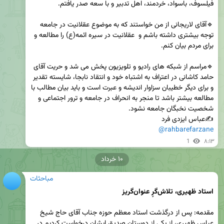
🔹آقای لاریجانی از من خواستند که به موضوع عقلانیت در جامعه 
توجه بیشتری داشته باشم و  عقلانیت در سیره ائمه(ع) را مطالعه و 
🔹مراسم از شبکه های رادیو و تلویزیون پخش می شد و حریت آقای 
حامد کاشانی در اعتراف به اشتباه خود و انتقاد نابجا، شایسته تقدیر 
و برای دیگر خطیبان سزاوار اندیشه و عبرت است و باید بیان مطالب با 
مطالعه بیشتر باشد تا منجر به انحراف در جامعه و ترور اجتماعی و 
✍️عباس ایزدی فرد

@rahbarefarzane
1
۸:۱۳
۱۰ خرداد
مباحثات
استاد ظهیری، تلاش‌گرٍ عنوان‌گریز
مقدمه: پس از درگذشت استاد معظم حوزه جناب آقای حاج شیخ 
عباس ظهیری، از یکی از دوستان صدیق ایشان درخواست کردیم در 