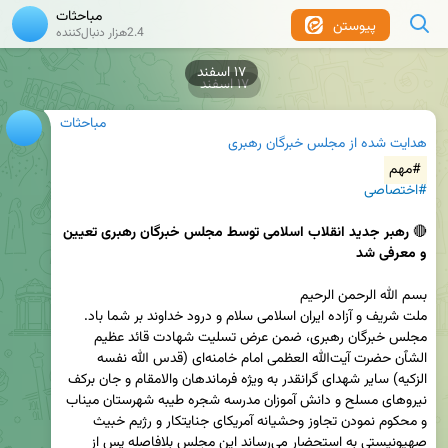
مباحثات
پیوستن
2.4هزار دنبال‌کننده
۱۷ اسفند
۱۷ اسفند
مباحثات
هدایت شده از
مجلس خبرگان رهبری
#مهم
#اختصاصی
🔴 
رهبر جدید انقلاب اسلامی توسط مجلس خبرگان رهبری تعیین 
و معرفی شد
مجلس خبرگان رهبری، ضمن عرض تسلیت شهادت قائد عظیم 
الشٱن حضرت آیت‌الله العظمی امام خامنه‌ای (قدس الله نفسه 
الزکیه) سایر شهدای گرانقدر به ویژه فرماندهان والامقام و جان برکف 
نیروهای مسلح و دانش آموزان مدرسه شجره طیبه شهرستان میناب 
و محکوم نمودن تجاوز وحشیانه آمریکای جنایتکار و رژیم خبیث 
صهیونیستی به استحضار می‌رساند این مجلس بلافاصله پس از 