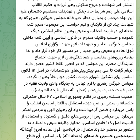
انتشار خبر شهادت و عروج ملکوتی رهبر فرزانه و حکیم انقلاب 
اسلامی علی رغم شرایط حاد جنگی و تهدیدات مستقیم دشمنان علیه 
این نهاد مردمی و بمباران دفاتر دبیرخانه مجلس خبرگان رهبری که به 
شهادت چند تن از کارکنان و تیم حراست این مجموعه منجر شد، 
لحظه ای در فرآیند انتخاب و معرفی رهبری نظام اسلامی درنگ 
ننموده و حسب وظایف مندرج در قانون اساسی و آیین نامه داخلی 
مجلس خبرگان، تدابیر و تمهیدات لازم جهت برگزاری اجلاس 
فوق‌العاده و معرفی رهبر جدید را در دستور کار خود قرار داد و لذا 
برنامه ریزی‌های مناسب و هماهنگی‌های لازم جهت اجتماع 
نمایندگان محترم این مجلس که در اقصی نقاط کشور حضور دارند 
انجام گرفت تا علی رغم پیش‌بینی‌های هوشمندانه در اصل ۱۱۱ قانون 
مجلس خبرگان رهبری با ارج نهادن به جایگاه والای ولایت فقیه در 
عصر غیبت حضرت ولی‌عصر (عجل الله تعالی فرجه الشریف) و 
اهمیت مسئله رهبری در نظام جمهوری اسلامی، ۴۷ سال حکمرانی 
حکیمانه و مبتنی بر اصل عزت، استقلال و اقتدارِ امامین انقلاب را 
پاس می‌دارد و ضمن گرامیداشت یاد آن رهبران الهی و مردمی اعلام 
می‌دارد این مجلس پس از بررسی‌های دقیق و گسترده و استفاده از 
ظرفیت اصل ۱۰۸ قانون اساسی، مطابق وظیفه شرعی و اعتقاد به 
حضور در محضر خداوند متعال، در اجلاسیه فوق‌العاده امروز 
آیت‌الله
سیدمجتبی حسینی خامنه‌ای
 (حفظه الله) را بر اساس رٱی قاطع 