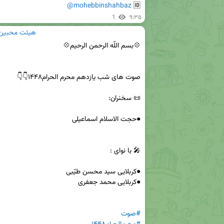
@mohebbinshahbaz
🆔 
1
۹:۳۵
هیئت محبین ال
#صوت