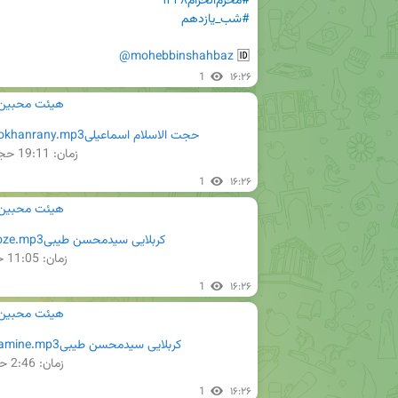
#محرم‌الحرام۱۴۴۸
#شب_یازدهم
@mohebbinshahbaz
🆔️ 
1
۱۶:۲۶
هیئت محبین ال
حجت الاسلام اسماعیلیsh11.01.sokhanrany.mp3
زمان:
19:11
حجم: 
1
۱۶:۲۶
هیئت محبین ال
کربلایی سیدمحسن طیبیsh11.02.roze.mp3
زمان:
11:05
ح
1
۱۶:۲۶
هیئت محبین ال
کربلایی سیدمحسن طیبیsh11.03.zamine.mp3
زمان:
2:46
حج
1
۱۶:۲۶