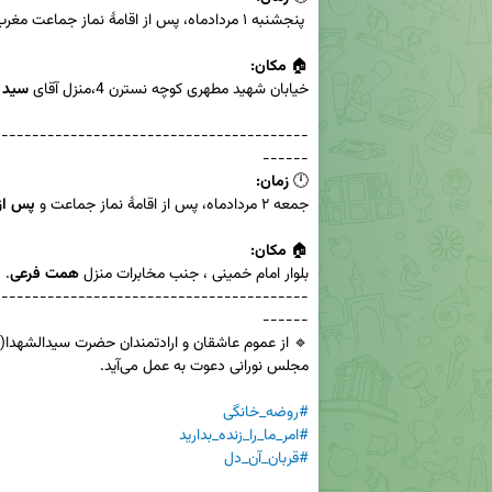
🏠 
مکان:
خیابان شهید مطهری کوچه نسترن 4،منزل آقای 
سید 
-----------------------------------------
🕛 
زمان:
جمعه ۲ مردادماه‌، پس از اقامهٔ نماز جماعت و 
پس از
🏠 
مکان:
بلوار امام خمینی ، جنب مخابرات منزل 
همت فرعی
-----------------------------------------
#روضه_خانگی
#امر_ما_را_زنده_بدارید
#قربان_آن_دل