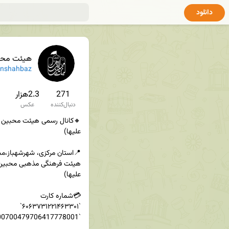
دانلود
هیئت محبین ال
nshahbaz
271
2.3هزار
دنبال‌کننده
عکس