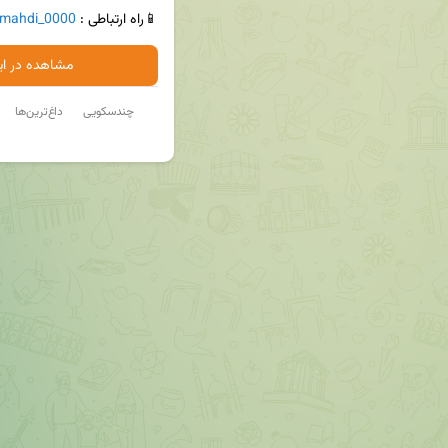
📱راه ارتباطی : 
mahdi_0000
مشاهده در ایت
چندسکویی
داغ‌ترین‌ها