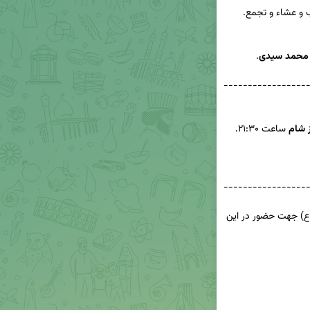
محمد سیدی
-----------------
 شام
-----------------
🔹 از عموم عاشقان و ارادتمندان حضرت سیدالشهدا(ع) جهت حضور در این 