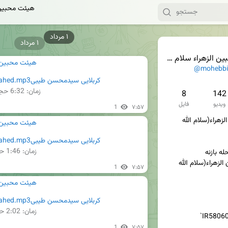
هیئت محبین ا
۱ مرداد
زهراء سلام الله علیها
هیئت محبین ال
@mohebbi
کربلایی سیدمحسن طیبیsh10.06.vahed.mp3
زمان:
6:32
حجم: 
8
142
ویدیو
فایل
1
۷:۵۷
🔸️کانال رسمی هیئت محبین الزهراء(سلام الله 
هیئت محبین ال
کربلایی سیدمحسن طیبیsh10.07.vahed.mp3
زمان:
1:46
حج
هیئت فرهنگی مذهبی محبین الزهراء(سلام الله 
1
۷:۵۷
هیئت محبین ال
کربلایی سیدمحسن طیبیsh10.08.vahed.mp3
زمان:
2:02
حج
1
۷:۵۷