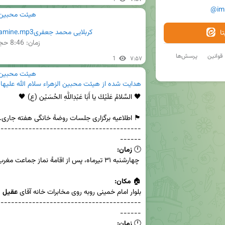
@im
هیئت محبین ال
کربلایی محمد جعفریsh10.02.zamine.mp3
ا
زمان:
8:46
حجم: 
قوانین
پرسش‌ها
1
۷:۵۷
هیئت محبین ال
هدایت شده از
هیئت محبین الزهراء سلام الله علیها
-----------------------------------------
🕛 
زمان:
🏠 
مکان:
بلوار امام خمینی روبه روی مخابرات خانه آقای 
عقیل 
-----------------------------------------
🕛 
زمان: