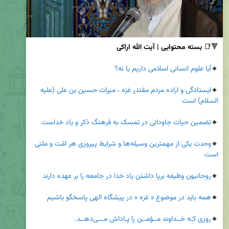
🔻📑
 بسته محتوایی | آیت الله اراکی
🔸
آیا علوم انسانی اسلامی داریم یا نه؟
🔸
ایستادگی و اراده مردم مقتدر غزه ، میراث حسین بن علی (علیه 
السلام) است
🔸
تضمین حیات جاودانی در تمسک به فرهنگ ذکر و یاد خداست
🔸
وحدت یکی از مهمترین وسیله‌ها و شرایط پیروزی هر امّت و ملتی 
است
🔸
روحانیون وظیفه برپا داشتن یاد خدا در جامعه را بر عهده دارند
🔸
همه باید در موضوع « غزه » در پیشگاه الهی پاسخگو باشیم
🔸
روزی کـه خــداوند مــؤمــن را پـاداش مـــی‌دهــد.