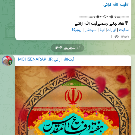
#آیت_الله_اراکی
🔻ڪانالهاـے رسمـےآیت الله اراکـے           

سایت
 | 
آپارات
| 
ایتا
 | 
سروش
 | 
روبیکا
1
۱۴:۵۷
۳۱ شهریور ۱۴۰۴
MOHSENARAKI.IR آیت‌الله اراکی