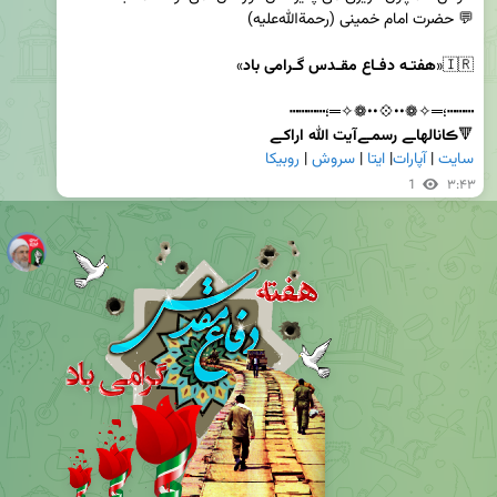
🇮🇷«
هفتـه دفـاع مقـدس گـرامی باد
🔻
ڪانالهاـے رسمـےآیت الله اراکـے        
سایت
 | 
آپارات
| 
ایتا
 | 
سروش
 | 
روبیکا
1
۳:۴۳