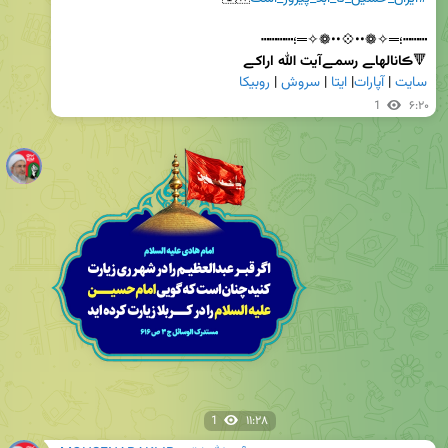
🔻
ڪانالهاـے رسمـےآیت الله اراکـے        
سایت
 | 
آپارات
| 
ایتا
 | 
سروش
 | 
روبیکا
1
۶:۲۰
1
۱۱:۲۸