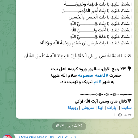
        حضرت 
#فاطمه_معصومه
              به شهر 
#قم
 تبریک و تهنیت باد.
┅┅┅؛═✧❁••💠••❁✧═؛┅┅┅┅

🔻کانال های رسمی آیت الله اراکی

سایت
 | 
آپارات
 | 
ایتا
 | 
سروش
 | 
روبیکا
1
۵:۳۴
۲۶ شهریور ۱۴۰۴