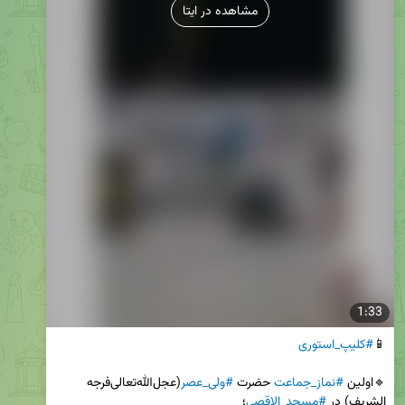
مشاهده در ایتا
1:33
📱
#کلیپ_استوری
🔹اولین 
#نماز_جماعت
 حضرت 
#ولی_عصر
(عجل‌الله‌تعالی‌فرجه 
الشریف) در 
#مسجد_الاقصی