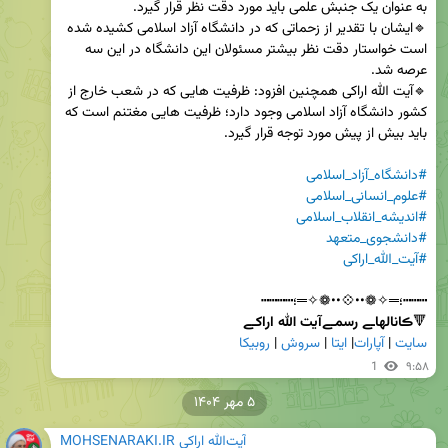
🔹ایشان با تقدیر از زحماتی که در دانشگاه آزاد اسلامی کشیده شده 
است خواستار دقت نظر بیشتر مسئولان این دانشگاه در این سه 
🔹آیت الله اراکی همچنین افزود: ظرفیت هایی که در شعب خارج از 
کشور دانشگاه آزاد اسلامی وجود دارد؛ ظرفیت هایی مغتنم است که 
#دانشگاه_آزاد_اسلامی
#علوم_انسانی_اسلامی
#اندیشه_انقلاب_اسلامی
#دانشجوی_متعهد
#آیت_الله_اراکی
🔻
ڪانالهاـے رسمـےآیت الله اراکـے        
سایت
 | 
آپارات
| 
ایتا
 | 
سروش
 | 
روبیکا
1
۹:۵۸
۵ مهر ۱۴۰۴
MOHSENARAKI.IR آیت‌الله اراکی