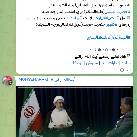
🔹دعوت امام زمان(عجل‌الله‌تعالی‌فرجه الشریف) از 
#حضرت_عیسی
💬نقل 
#آیت_الله_اراکی
 از یک 
#روایت
 شنیدنی و شیرین از اولین 
روزهای 
#ظهور
#اللّهـمَّ‌عَجِّلْ‌لِوَلِیِّــڪَ‌الفَــرَج
🔻
ڪانالهاـے رسمـےآیت الله اراکـے        
سایت
 | 
آپارات
| 
ایتا
 | 
سروش
 | 
روبیکا
1
۶:۲
MOHSENARAKI.IR آیت‌الله اراکی