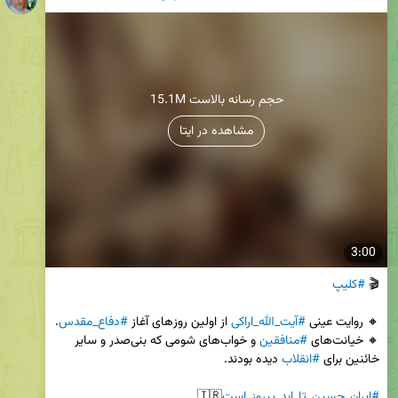
15.1M حجم رسانه بالاست
مشاهده در ایتا
3:00
🎬 
#کلیپ
🔸 روایت عینی 
#آیت_الله_اراکی
 از اولین روز‌های آغاز 
#دفاع_مقدس
🔸 خیانت‌های 
#منافقین
 و خواب‌های شومی که بنی‌صدر و سایر 
خائنین برای 
#انقلاب
#ایران_حسین_تا_ابد_پیروز_است