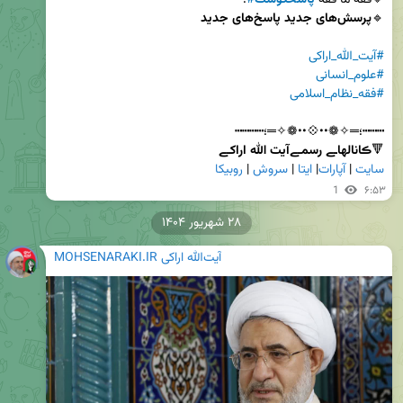
🔹فقه ما فقه 
پاسخگوست
#
🔹
پرسش‌های جدید پاسخ‌های جدید
#آیت_الله_اراکی
#علوم_انسانی
#فقه_نظام_اسلامی
🔻
ڪانالهاـے رسمـےآیت الله اراکـے        
سایت
 | 
آپارات
| 
ایتا
 | 
سروش
 | 
روبیکا
1
۶:۵۳
۲۸ شهریور ۱۴۰۴
MOHSENARAKI.IR آیت‌الله اراکی