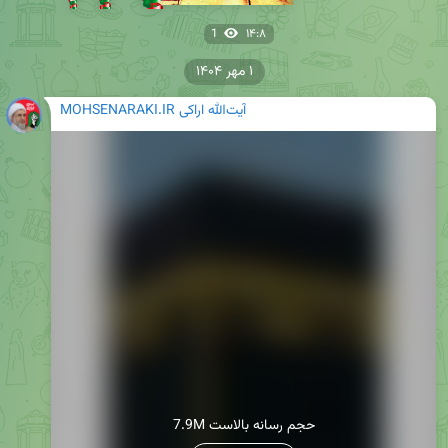
1
۱۴:۸
۱ مهر ۱۴۰۴
MOHSENARAKI.IR آیت‌الله اراکی
7.9M حجم رسانه بالاست