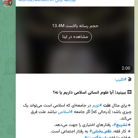
MOHSENARAKI.IR آیت‌الله اراکی
13.4M حجم رسانه بالاست
مشاهده در ایتا
2:00
🎬 
#کلیپ
🎞 ببینید| آیا علوم انسانی اسلامی داریم یا نه؟
🔹برای مثال 
علت
#تورم
 در جامعه‌ای که اسلامی است می‌تواند یک 
چیزی باشد؛ [درحالی که] اگر جامعه 
#اسلامی
 نباشد علت فرق 
🔹
تشریع
#
🔹 کار فقه، 
نظم_بخشی
#