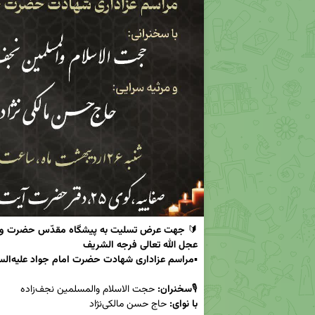
🔰 
عجل الله تعالی فرجه الشریف
▪️
مراسم عزاداری شهادت حضرت امام جواد علیه‌السلام برگزار می‌گردد.

🎙
سخنران:
 حجت الاسلام والمسلمین نجف‌زاده

با نوای: