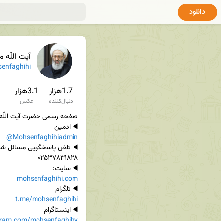
دانلود
آیت اللّه
enfaghihi
1.7هزار
3.1هزار
دنبال‌کننده
عکس
◀️ ادمین

@Mohsenfaghihiadmin
◀️ سایت:

mohsenfaghihi.com
◀️ تلگرام

t.me/mohsenfaghihi
◀️ اینستاگرام

gram.com/mohsenfaghihy