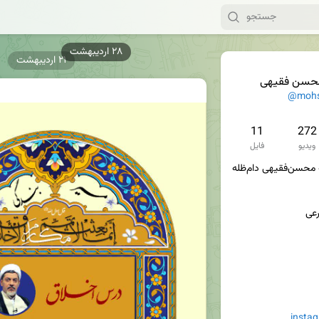
۲۱ اردیبهشت
 محسن فقیهی
@mohs
11
272
ویدیو
فایل
insta