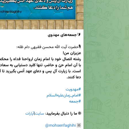
🔰
جمعه‌های مهدوی
🎙حضرت آیت الله محسن فقیهی دام ظله:

دعا کنند.

#مهدویت
#امام_زمان‌علیه‌السلام
#جمعه
🌐 
ما را دنبال بفرمایید
: 
سایت
|
آپارات
@mohsenfaghihi
🆔 