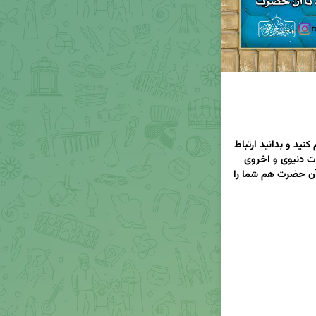
رشته اتصال خود با امام زمان ارواحنا فداه را محکم‌ کنید و بدانید ارتباط 
با آن امام حیّ و حاضر، تنها کلید دستیابی به سعادت دنیوی و اخروی 
است. با زیارت آل یس و دعای عهد اُنس بگیرید تا آن حضرت هم شما را 