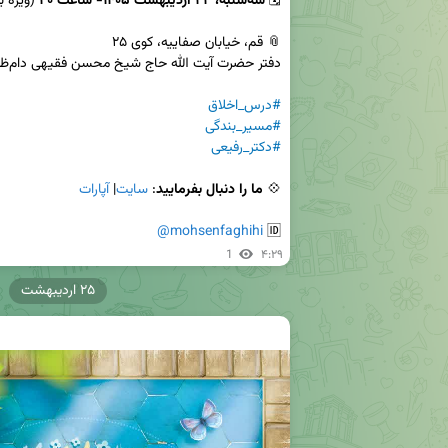
🗓 
سه‌شنبه، ۲۲ اردیبهشت ۱۴۰۵- ساعت ۲۰ 
#درس_اخلاق
#مسیر_بندگی
#دکتر_رفیعی
💠 
ما را دنبال بفرمایید
: 
سایت
| 
آپارات
@mohsenfaghihi
🆔 
1
۴:۲۹
۲۵ اردیبهشت