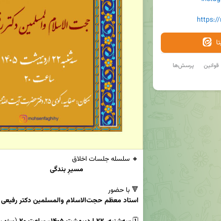
https:/
ا
قوانین
پرسش‌ها
مسیرِ بندگی
🔻 با حضور

استاد معظم حجت‌الاسلام والمسلمین دکتر رفیعی