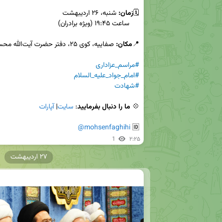
🗓
زمان:
📍
مکان:
#مراسم_عزاداری
#امام_جواد_علیه_السلام
#شهادت
💠
 ما را دنبال بفرمایید
: 
سایت
| 
آپارات
@mohsenfaghihi
🆔 
1
۲:۲۵
۲۷ اردیبهشت