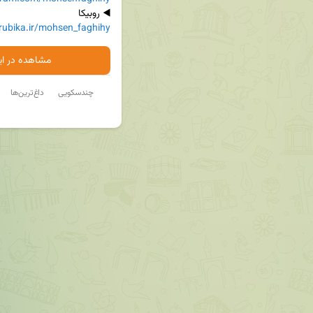
◀️ روبیکا

/rubika.ir/mohsen_faghihy
مشاهده در ایت
چندسکویی
داغ‌ترین‌ها