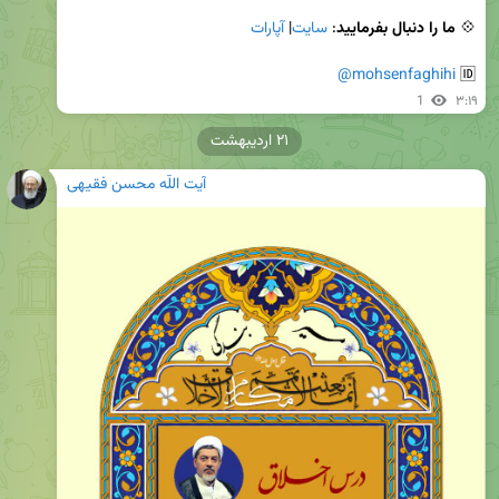
💠 
ما را دنبال بفرمایید
: 
سایت
| 
آپارات
@mohsenfaghihi
🆔 
1
۳:۱۹
۲۱ اردیبهشت
آیت اللّه محسن فقیهی