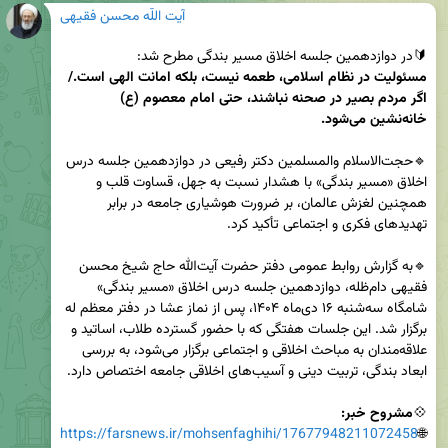
آیت اللّه محسن فقیهی
🔰در دوازدهمین جلسه اخلاق مسیر بندگی مطرح شد:

مسئولیت در نظام اسلامی، طعمه نیست، بلکه امانت الهی است./ 
اگر مردم بصیر در صحنه نباشند، حتی امام معصوم (ع) 
خانه‌نشین می‌شود.
🔹حجت‌الاسلام والمسلمین دکتر رفیعی در دوازدهمین جلسه درس 
اخلاق «مسیر بندگی» با هشدار نسبت به جهل، قساوت قلب و 
همچنین لغزش عالمان، بر ضرورت هوشیاری جامعه در برابر 
🔹به گزارش روابط عمومی دفتر حضرت آیت‌الله حاج شیخ محسن 
فقیهی دام‌ظله، دوازدهمین جلسه درس اخلاق «مسیر بندگی» 
شامگاه سه‌شنبه ۱۶ دی‌ماه ۱۴۰۴، پس از نماز عشا در دفتر معظم له 
برگزار شد. این جلسات هفتگی که با حضور گسترده طلاب، اساتید و 
علاقه‌مندان به مباحث اخلاقی و اجتماعی برگزار می‌شود، به بررسی 
💠
مشروح خبر:
https://farsnews.ir/mohsenfaghihi/17677948211072458
🌐