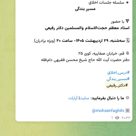
مسیرِ بندگی
🔻 با حضور

استاد معظم حجت‌الاسلام والمسلمین دکتر رفیعی
🗓 
سه‌شنبه، ۲۹ اردیبهشت ۱۴۰۵- ساعت ۲۰ 
#درس_اخلاق
#مسیر_بندگی
#دکتر_رفیعی
💠 
ما را دنبال بفرمایید
: 
سایت
| 
آپارات
@mohsenfaghihi
🆔 
1
۲۰:۳۲