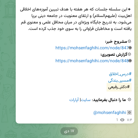
🔸این سلسله جلسات که هر هفته با هدف تبیین آموزه‌های اخلاقی 
اهل‌بیت (علیهم‌السلام) و ارتقای معنویت در جامعه دینی برپا 
می‌شود، به تدریج جایگاه ویژه‌ای در میان محافل علمی و معنوی قم 
💠
مشروح خبر:
https://mohsenfaghihi.com/node/847
🌐
💠
گزارش تصویری:
https://mohsenfaghihi.com/node/848
🌐
#درس_اخلاق
#مسیر_بندگی
#دکتر_رفیعی
💠
 ما را دنبال بفرمایید
: 
سایت
| 
آپارات
@mohsenfaghihi
🆔 
1
۷:۴
۱۷ دی