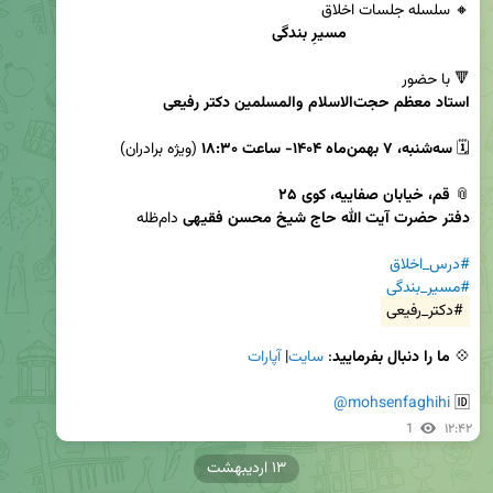
مسیرِ بندگی
🔻 با حضور

استاد معظم حجت‌الاسلام والمسلمین دکتر رفیعی
🗓 
سه‌شنبه، ۷ بهمن‌ماه ۱۴۰۴- ساعت ۱۸:۳۰ 
📎 
دفتر حضرت آیت الله حاج شیخ محسن فقیهی
#درس_اخلاق
#مسیر_بندگی
#دکتر_رفیعی
💠 
ما را دنبال بفرمایید
: 
سایت
| 
آپارات
@mohsenfaghihi
🆔 
1
۱۲:۴۲
۱۳ اردیبهشت