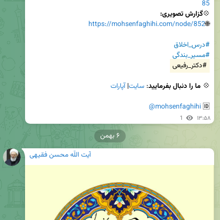
85
💠
گزارش تصویری:
https://mohsenfaghihi.com/node/852
🌐
#درس_اخلاق
#مسیر_بندگی
#دکتر_رفیعی
💠
 ما را دنبال بفرمایید
: 
سایت
| 
آپارات
@mohsenfaghihi
🆔 
1
۱۳:۵۸
۶ بهمن
آیت اللّه محسن فقیهی