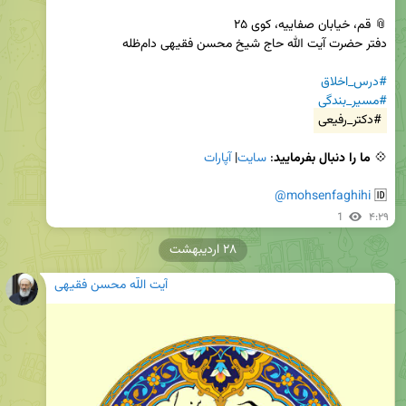
#درس_اخلاق
#مسیر_بندگی
#دکتر_رفیعی
💠 
ما را دنبال بفرمایید
: 
سایت
| 
آپارات
@mohsenfaghihi
🆔 
1
۴:۲۹
۲۸ اردیبهشت
آیت اللّه محسن فقیهی