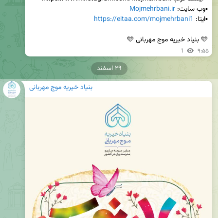
▪️وب سایت: 
Mojmehrbani.ir
▪️ایتا: 
https://eitaa.com/mojmehrbani1
🩵 بنیاد خیریه موج مهربانی 🩵
1
۹:۵۵
۲۹ اسفند
بنیاد خیریه موج مهربانی