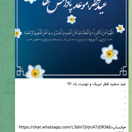
▪️واتساپ:https://chat.whatsapp.com/L5dm7jVjrc47z0R3kb