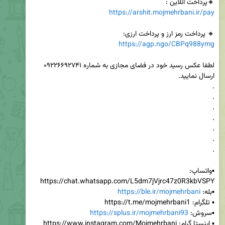
🔸️پرداخت آنلاین : 

https://arshit.mojmehrbani.ir/pay
🔸️ پرداخت رمز ارز و پرداخت ارزی:

https://agp.ngo/CBPq988ymg
لطفا عکس رسید خود در فضای مجازی به شماره ۰۹۲۲۶۶۹۲۷۴۱ 
▪️واتساپ: 
▪️بله: 
https://ble.ir/mojmehrbani
▪️سروش: 
https://splus.ir/mojmehrbani93