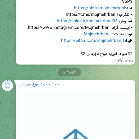
▪️بله:
https://ble.ir/mojmehrbani
▪️سروش:
https://splus.ir/mojmehrbani93
▪️وب سایت:
Mojmehrbani.ir
▪️ایتا:
https://eitaa.com/mojmehrbani1
🩵 بنیاد خیریه موج مهربانی 🩵‌
1
۱۷:۴۸
۱ فروردین
بنیاد خیریه موج مهربانی