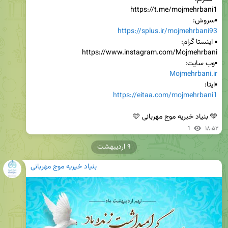
▪️سروش:

https://splus.ir/mojmehrbani93
▪️وب سایت:

Mojmehrbani.ir
▪️ایتا:

https://eitaa.com/mojmehrbani1
🩵 بنیاد خیریه موج مهربانی 🩵
1
۱۸:۵۲
۹ اردیبهشت
بنیاد خیریه موج مهربانی