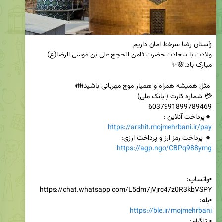
ولادت با سعادت حضرت ثامن الحجج علی بن موسی الرضا(ع) 
🔸️پرداخت آنلاین : 

https://arshit.mojmehrbani.ir/pay
🔸️ پرداخت رمز ارز و پرداخت ارزی:

https://agp.ngo/CBPq988ymg
▪️بله:

https://ble.ir/mojmehrbani