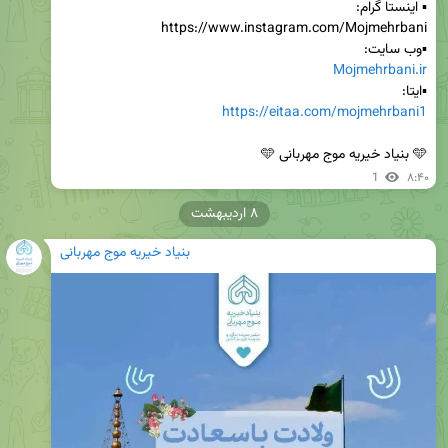
▪️وب سایت:

Mojmehrbani.ir
▪️ایتا:

https://eitaa.com/mojmehrbani1
🩵 بنیاد خیریه موج مهربانی 🩵‌
1
۸:۴۰
۸ اردیبهشت
بنیاد خیریه موج مهربانی