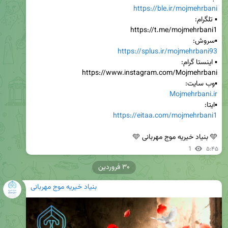
https://ble.ir/mojmehrbani
▪️سروش:

https://splus.ir/mojmehrbani93
▪️وب سایت:

Mojmehrbani.ir
▪️ایتا:

https://eitaa.com/mojmehrbani1
🩵 بنیاد خیریه موج مهربانی 🩵‌
1
۵:۴۵
۳۰ فروردین
بنیاد خیریه موج مهربانی