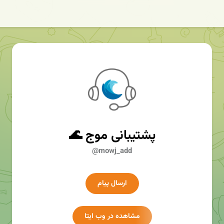
پشتیبانی موج 🌊
@mowj_add
ارسال پیام
مشاهده در وب ایتا