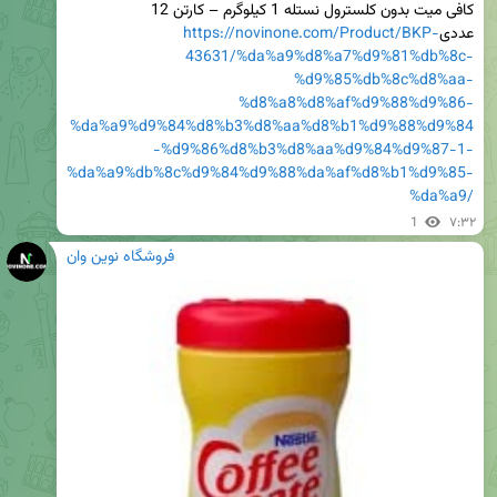
کافی میت بدون کلسترول نستله 1 کیلوگرم – کارتن 12 
عددی
https://novinone.com/Product/BKP-
43631/%da%a9%d8%a7%d9%81%db%8c-
%d9%85%db%8c%d8%aa-
%d8%a8%d8%af%d9%88%d9%86-
%da%a9%d9%84%d8%b3%d8%aa%d8%b1%d9%88%d9%84
-%d9%86%d8%b3%d8%aa%d9%84%d9%87-1-
%da%a9%db%8c%d9%84%d9%88%da%af%d8%b1%d9%85-
%da%a9/
1
۷:۳۲
فروشگاه نوین وان