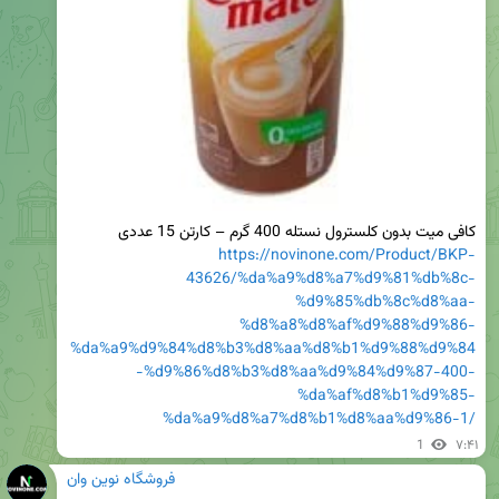
کافی میت بدون کلسترول نستله 400 گرم – کارتن 15 عددی

https://novinone.com/Product/BKP-
43626/%da%a9%d8%a7%d9%81%db%8c-
%d9%85%db%8c%d8%aa-
%d8%a8%d8%af%d9%88%d9%86-
%da%a9%d9%84%d8%b3%d8%aa%d8%b1%d9%88%d9%84
-%d9%86%d8%b3%d8%aa%d9%84%d9%87-400-
%da%af%d8%b1%d9%85-
%da%a9%d8%a7%d8%b1%d8%aa%d9%86-1/
1
۷:۴۱
فروشگاه نوین وان