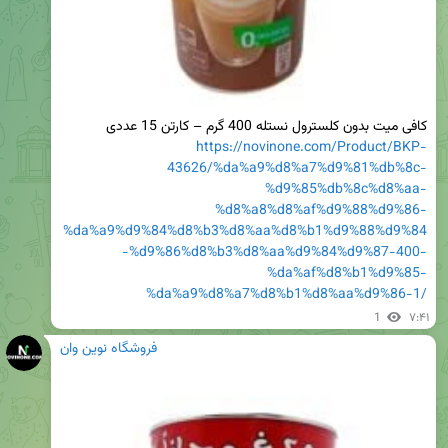
کافی میت بدون کلسترول نستله 400 گرم – کارتن 15 عددی

https://novinone.com/Product/BKP-
43626/%da%a9%d8%a7%d9%81%db%8c-
%d9%85%db%8c%d8%aa-
%d8%a8%d8%af%d9%88%d9%86-
%da%a9%d9%84%d8%b3%d8%aa%d8%b1%d9%88%d9%84
-%d9%86%d8%b3%d8%aa%d9%84%d9%87-400-
%da%af%d8%b1%d9%85-
%da%a9%d8%a7%d8%b1%d8%aa%d9%86-1/
1
۷:۴۱
فروشگاه نوین وان