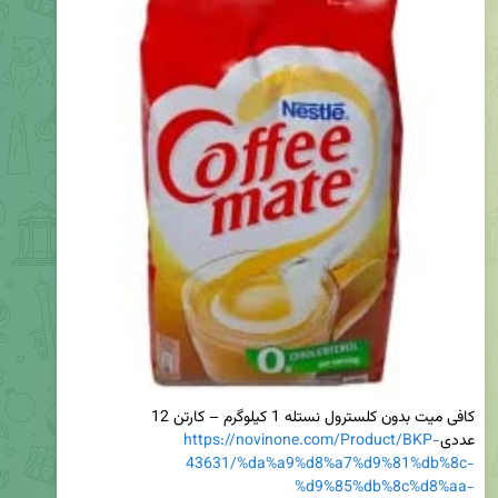
کافی میت بدون کلسترول نستله 1 کیلوگرم – کارتن 12 
عددی
https://novinone.com/Product/BKP-
43631/%da%a9%d8%a7%d9%81%db%8c-
%d9%85%db%8c%d8%aa-