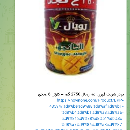
پودر شربت فوری انبه رویال 2750 گرم – کارتن 6 عددی

https://novinone.com/Product/BKP-
43594/%d9%be%d9%88%d8%af%d8%b1-
%d8%b4%d8%b1%d8%a8%d8%aa-
%d9%81%d9%88%d8%b1%db%8c-
%d8%a7%d9%86%d8%a8%d9%87-