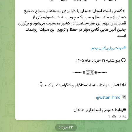
🔸گفتنی است استان همدان با دارا بودن رشته‌های متنوع صنایع 
دستی از جمله سفال، سرامیک، چرم و منبت، همواره یکی از 
قطب‌های مهم این هنر-صنعت در کشور محسوب می‌شود و برگزاری 
چنین آئین‌هایی گامی مؤثر در حفظ و ترویج این میراث ارزشمند 
#دولت_پای_کار_مردم
@ostan_hmd
🆔 
🌐روابط عمومی استانداری همدان
1
۱۸:۴۵
۲۳ خرداد