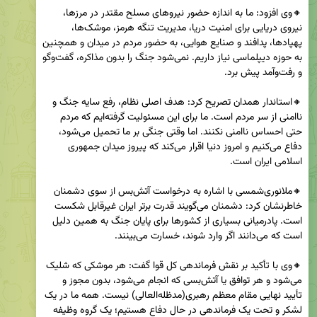
🔸وی افزود: ما به اندازه حضور نیروهای مسلح مقتدر در مرزها، 
نیروی دریایی برای امنیت دریا، مدیریت تنگه هرمز، موشک‌ها، 
پهپادها، پدافند و صنایع هوایی، به حضور مردم در میدان و همچنین 
به حوزه دیپلماسی نیاز داریم. نمی‌شود جنگ را بدون مذاکره، گفت‌وگو 
🔸استاندار همدان تصریح کرد: هدف اصلی نظام، رفع سایه جنگ و 
ناامنی از سر مردم است. ما برای این مسئولیت گرفته‌ایم که مردم 
حتی احساس ناامنی نکنند. اما وقتی جنگی بر ما تحمیل می‌شود، 
دفاع می‌کنیم و امروز دنیا اقرار می‌کند که پیروز میدان جمهوری 
🔸ملانوری‌شمسی با اشاره به درخواست آتش‌بس از سوی دشمنان 
خاطرنشان کرد: دشمنان می‌گویند قدرت برتر ایران غیرقابل شکست 
است. پادرمیانی بسیاری از کشورها برای پایان جنگ به همین دلیل 
🔸وی با تأکید بر نقش فرماندهی کل قوا گفت: هر موشکی که شلیک 
می‌شود و هر توافق یا آتش‌بسی که انجام می‌شود، بدون مجوز و 
تأیید نهایی مقام معظم رهبری(مدظله‌العالی) نیست. همه ما در یک 
لشکر و تحت یک فرماندهی در حال دفاع هستیم؛ یک گروه وظیفه 