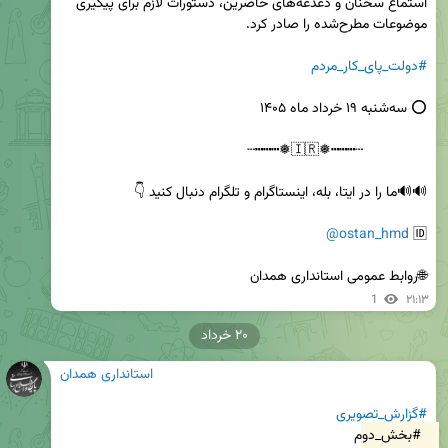
استماع سخنان و دغدغه‌های حاضرین، دستورات لازم برای پیگیری 
#دولت_پای_کار_مردم
@ostan_hmd
🆔 
🌐روابط عمومی استانداری همدان
1
۲۱:۱۳
۲۰ خرداد
استانداری همدان
#گزارش_تصویری
#بخش_دوم