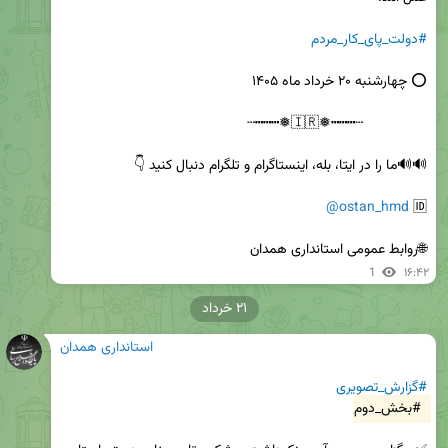
#دولت_پای_کار_مردم
@ostan_hmd
🆔 
🌐روابط عمومی استانداری همدان
1
۱۶:۴۲
۲۱ خرداد
استانداری همدان
#گزارش_تصویری
#بخش_دوم