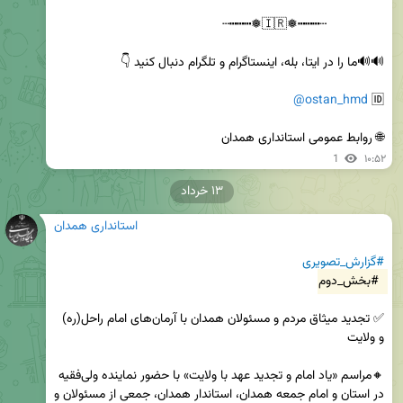
@ostan_hmd
🆔 
🌐 روابط عمومی استانداری همدان
1
۱۰:۵۲
۱۳ خرداد
استانداری همدان
#گزارش_تصویری
#بخش_دوم
✅ تجدید میثاق مردم و مسئولان همدان با آرمان‌های امام راحل(ره) 
🔸مراسم «یاد امام و تجدید عهد با ولایت» با حضور نماینده ولی‌فقیه 
در استان و امام جمعه همدان، استاندار همدان، جمعی از مسئولان و 