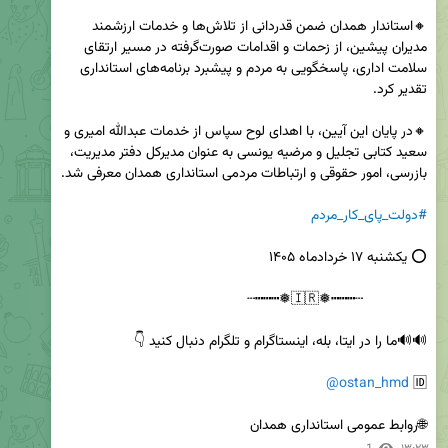
🔸استاندار همدان ضمن قدردانی از تلاش‌ها و خدمات ارزشمند 
مدیران پیشین، از زحمات و اقدامات صورت‌گرفته در مسیر ارتقای 
سلامت اداری، پاسخگویی به مردم و پیشبرد برنامه‌های استانداری 
🔸در پایان این آیین، با اهدای لوح سپاس از خدمات عبدالله امیری و 
سعید کتابی تجلیل و مرضیه یونسی به عنوان مدیرکل دفتر مدیریت، 
#دولت_پای_کار_مردم
@ostan_hmd
🆔 
🌐روابط عمومی استانداری همدان