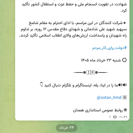
شهادت در تقویت انسجام ملی و حفظ عزت و استقلال کشور تأکید 
🔸شرکت کنندگان در این مراسم، با ادای احترام به مقام شامخ 
سپهبد شهید علی شادمانی و شهدای دفاع مقدس ۱۲ روزه، بر تداوم 
#دولت_پای_کار_مردم
@ostan_hmd
🆔 
🌐 روابط عمومی استانداری همدان
1
۲۰:۴۹
۲۴ خرداد