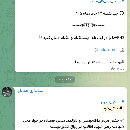
#دولت_پای_کار_مردم
@ostan_hmd
🆔 
🌐روابط عمومی استانداری همدان
1
۱۹:۵۷
۱۷ خرداد
استانداری همدان
#گزارش_تصویری
#بخش_دوم
✅ حضور مردم دارالمومنین و دارالمجاهدین همدان در جوار محل 