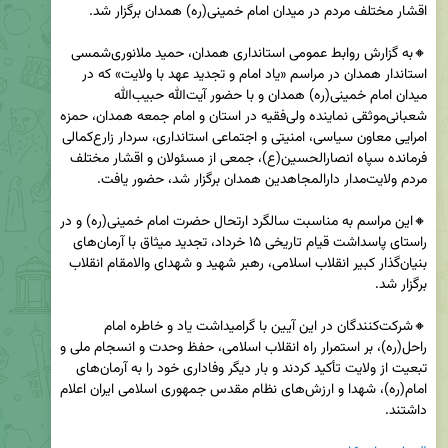
🔸به گزارش روابط عمومی استانداری همدان، حمید ملانوری‌شمسی 
استاندار همدان در مراسم «یاد امام و تجدید عهد با ولایت» که در 
میدان امام خمینی(ره) همدان و با حضور آیت‌الله حبیب‌الله 
شعبانی‌موثقی نماینده ولی‌فقیه در استان و امام جمعه همدان، حمزه 
امرایی معاون سیاسی، امنیتی و اجتماعی استانداری، سردار زارع‌کمالی 
فرمانده سپاه انصارالحسین(ع)، جمعی از مسئولان و اقشار مختلف 
🔸این مراسم به مناسبت سالگرد ارتحال حضرت امام خمینی(ره) و در 
راستای پاسداشت قیام تاریخی ۱۵ خرداد، تجدید میثاق با آرمان‌های 
بنیان‌گذار کبیر انقلاب اسلامی، رهبر شهید و شهدای والامقام انقلاب 
🔸شرکت‌کنندگان در این آیین با گرامیداشت یاد و خاطره امام 
راحل(ره)، بر استمرار راه انقلاب اسلامی، حفظ وحدت و انسجام ملی و 
تبعیت از ولایت تأکید کردند و بار دیگر وفاداری خود را به آرمان‌های 
امام(ره)، شهدا و ارزش‌های نظام مقدس جمهوری اسلامی ایران اعلام 