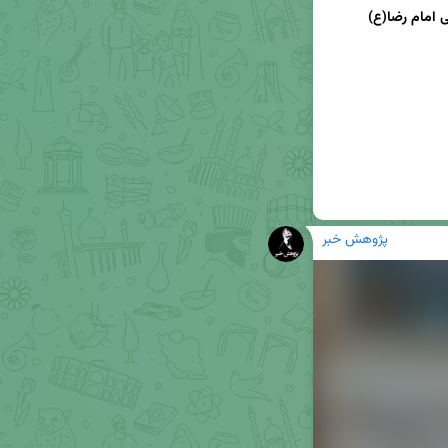
ی امام رضا(ع)
پژوهش خبر