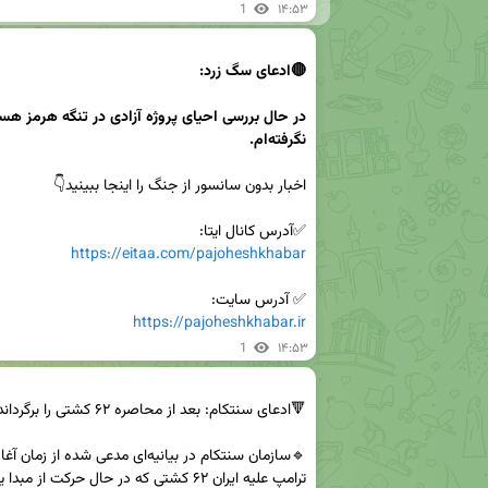
1
۱۴:۵۳
نگرفته‌ام.
✅آدرس کانال ایتا:

https://eitaa.com/pajoheshkhabar
✅ آدرس سایت:

https://pajoheshkhabar.ir
1
۱۴:۵۳