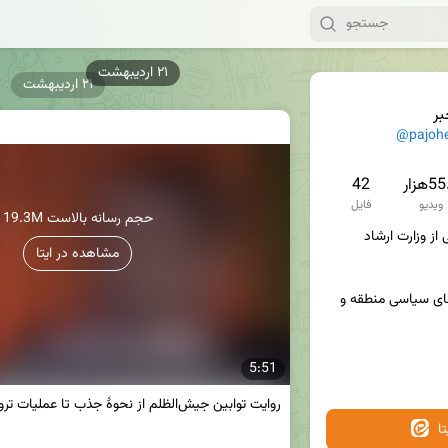
۲۱ اردیبهشت
ر
@pajoh
5هزار
42
ویدیو
فایل
19.3M حجم رسانه بالاست
💢 پژوهش خبر با مجوز رسمی از وزارت ارشاد 
مشاهده در ایتا
💯٪ بروزترین اخبار و تحلیل های سیاسی منطقه و 
5:51
ا