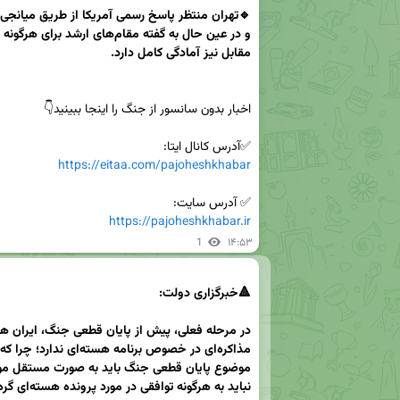
✅آدرس کانال ایتا:

https://eitaa.com/pajoheshkhabar
✅ آدرس سایت:

https://pajoheshkhabar.ir
1
۱۴:۵۳
نباید به هرگونه توافقی در مورد پرونده هسته‌ای گره بخورد