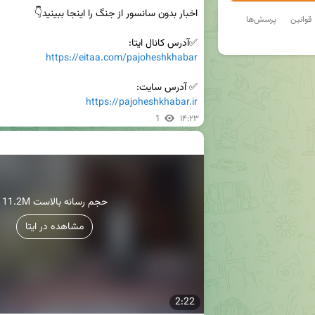
قوانین
پرسش‌ها
✅آدرس کانال ایتا:

https://eitaa.com/pajoheshkhabar
✅ آدرس سایت:

https://pajoheshkhabar.ir
1
۱۴:۲۳
11.2M حجم رسانه بالاست
مشاهده در ایتا
2:22