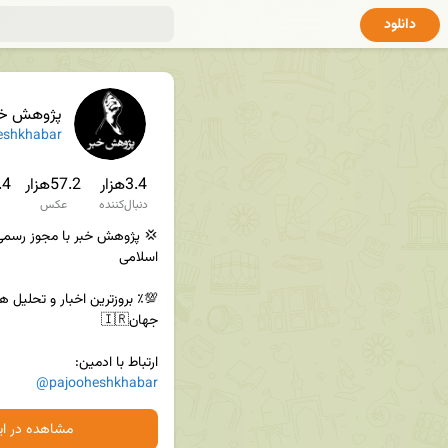
دانلود
پژوهش خب
eshkhabar
3.4هزار
57.2هزار
5.4
دنبال‌کننده
عکس
ارتباط با ادمین:

@pajooheshkhabar
مشاهده در ایت