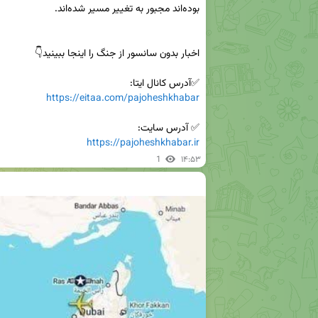
✅آدرس کانال ایتا:

https://eitaa.com/pajoheshkhabar
✅ آدرس سایت:

https://pajoheshkhabar.ir
1
۱۴:۵۳