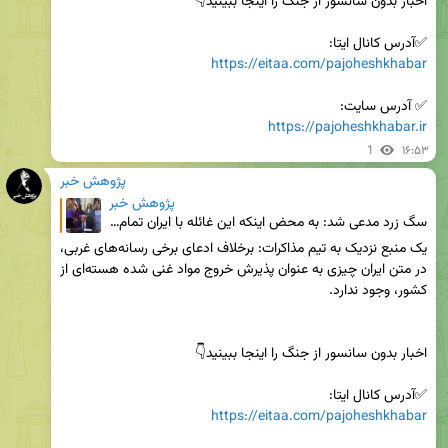
✅آدرس کانال ایتا:

https://eitaa.com/pajoheshkhabar
✅ آدرس سایت:

https://pajoheshkhabar.ir
1
۱۶:۵۳
پژوهش خبر
پژوهش خبر
سگ زرد مدعی شد: به محض اینکه این غائله با ایران تمام شود، خواهید دید که قیمت بنزین و نفت سقوط خواهد
یک منبع نزدیک به تیم مذاکرات: برخلاف ادعای برخی رسانه‌های غربی، 
در متن ایران چیزی به عنوان پذیرش خروج مواد غنی شده هسته‌ای از 
✅آدرس کانال ایتا:

https://eitaa.com/pajoheshkhabar