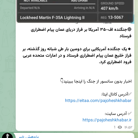
🔴
جنگنده اف-۳۵ آمریکا بر فراز دریای عمان پیام اضطراری 
🔹یک جنگنده آمریکایی برای دومین بار طی شبانه روز گذشته، بر 
فراز خلیج عمان پیام اضطراری فرستاد و در امارات متحده عربی 
✅آدرس کانال ایتا:

https://eitaa.com/pajoheshkhabar
✅ آدرس سایت:

https://pajoheshkhabar.ir
1
۱۶:۵۲
پژوهش خبر