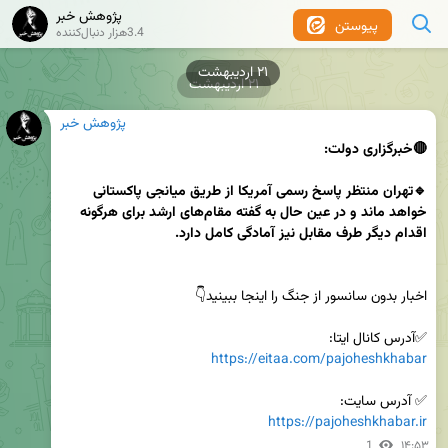
پژوهش خبر
پیوستن
3.4هزار دنبال‌کننده
۲۱ اردیبهشت
۲۱ اردیبهشت
پژوهش خبر
🔹تهران منتظر پاسخ رسمی آمریکا از طریق میانجی پاکستانی 
خواهد ماند و در عین حال به گفته مقام‌های ارشد برای هرگونه 
✅آدرس کانال ایتا:

https://eitaa.com/pajoheshkhabar
✅ آدرس سایت:

https://pajoheshkhabar.ir
1
۱۴:۵۳