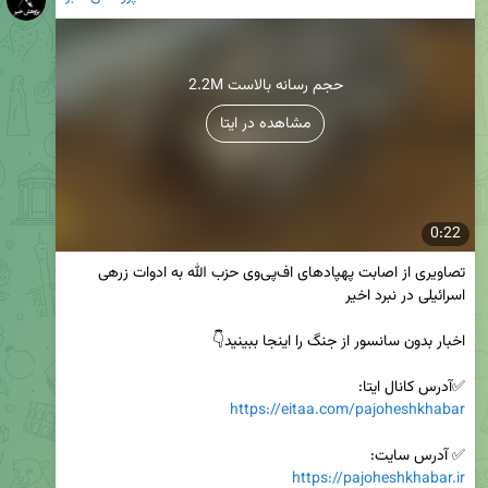
2.2M حجم رسانه بالاست
مشاهده در ایتا
0:22
تصاویری از اصابت پهپادهای اف‌پی‌وی حزب الله به ادوات زرهی 
✅آدرس کانال ایتا:

https://eitaa.com/pajoheshkhabar
✅ آدرس سایت:

https://pajoheshkhabar.ir