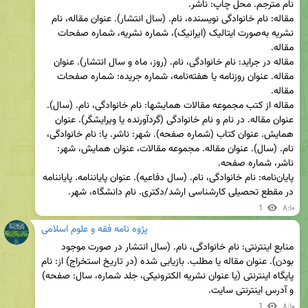
مقاله: نام خانوادگی نویسنده، نام. (سال انتشار). عنوان مقاله، نام 
نشریه به‌صورت ایتالیک (ایرانیک)، شماره نشریه، شماره صفحات 
مقاله در جراید: نام خانوادگی، نام. (روز، ماه و سال انتشار). عنوان 
مقاله. عنوان روزنامه یا هفته‌نامه، شماره جریده: شماره صفحات 
مقاله از کتب مجموعه مقالات همایش­ها: نام خانوادگی، نام. (سال). 
عنوان مقاله. در نام و نام خانوادگی (گردآورنده یا ویرایشگر). عنوان 
همایش. عنوان کتاب (شماره صفحه). شهر: ناشر. یا: نام خانوادگی، 
نام. (سال). عنوان مقاله. مجموعه مقالات، عنوان همایش، شهر: 
پایان­‌نامه: نام خانوادگی، نام. (سال دفاعیه). عنوان پایان­نامه. پایان­نامه 
در مقطع تحصیلی کارشناسی ارشد/دکتری. نام دانشگاه، شهر.
1
۸:۱۰
پژوه نامه فقه و علوم اسلامی
منابع اینترنتی: نام خانوادگی، نام. (سال انتشار در صورت موجود 
بودن). عنوان مقاله یا مطلب. بازیابی شده (در تاریخ استخراج) از: نام 
پایگاه اینترنتی (یا عنوان نشریه الکترونیکی، جلد شماره، سال: صفحه) 
و آدرس اینترنتی سایت.
1
۸:۱۰