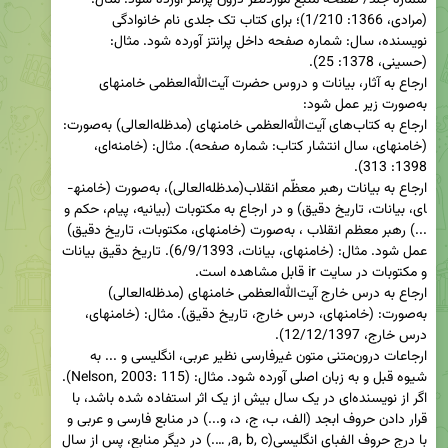
شماره جلد/ صفحه منبع موردنظر درون پرانتز آورده شود. مثال: 
(مرادی، 1366: 1/210)؛ برای کتاب تک جلدی نام خانوادگی 
نویسنده، سال: شماره صفحه داخل پرانتز آورده شود. مثال: 
ارجاع به آثار، بیانات و دروس حضرت آیت‌الله‌العظمی خامنه­ای 
ارجاع به کتاب‌های آیت‌الله‌العظمی خامنه­ای (مدظله‌العالی) به‌صورت: 
(خامنه­ای، سال انتشار کتاب: شماره صفحه). مثال: (خامنه‌ای، 
ارجاع به بیانات رهبر معظّم انقلاب(مدظله‌العالی)، به‌صورت (خامنه­
ای، بیانات، تاریخ دقیق) و در ارجاع به مکتوبات (بیانیه، پیام‌، حکم و 
...) رهبر معظم انقلاب ، به‌صورت (خامنه­ای، مکتوبات، تاریخ دقیق) 
عمل شود. مثال: (خامنه­ای، بیانات، 6/9/1393). تاریخ دقیق بیانات 
ارجاع به درس خارج آیت‌الله‌العظمی خامنه­ای (مدظله‌العالی) 
به‌صورت: (خامنه­ای، درس خارج، تاریخ دقیق). مثال: (خامنه­ای، 
ارجاعات درون‌متنی متون غیرفارسی نظیر عربی، انگلیسی و ... به 
اگر از نویسنده‌ای در یک سال بیش از یک اثر استفاده شده باشد، با 
قرار دادن حروف ابجد (الف، ب، ج، د، و...) در منابع فارسی و عربی و 
با درج حروف الفبای انگلیسی(a, b, c, ….) در دیگر منابع، پس از سال 