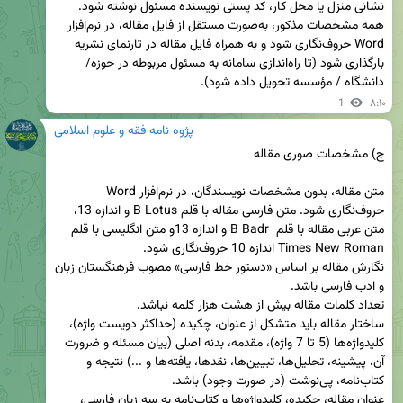
همه مشخصات مذکور، به‌صورت مستقل از فایل مقاله، در نرم‌افزار 
Word حروف‌نگاری شود و به همراه فایل مقاله در تارنمای نشریه 
بارگذاری شود (تا راه‌اندازی سامانه به مسئول مربوطه در حوزه/ 
دانشگاه / مؤسسه تحویل داده شود).
1
۸:۱۰
پژوه نامه فقه و علوم اسلامی
متن مقاله، بدون مشخصات نویسندگان، در نرم‌افزار Word  
حروف‌نگاری شود. متن فارسی مقاله با قلم B Lotus و اندازه 13، 
متن عربی مقاله با قلم  B Badr و اندازه 13و متن انگلیسی با قلم 
نگارش مقاله بر اساس «دستور خط فارسی» مصوب فرهنگستان زبان 
ساختار مقاله باید متشکل از عنوان، چکیده (حداکثر دویست واژه)، 
کلیدواژه‌ها (5 تا 7 واژه)، مقدمه، بدنه اصلی (بیان مسئله و ضرورت 
آن، پیشینه، تحلیل‌ها، تبیین‌ها، نقدها، یافته‌ها و ...) نتیجه و 
عنوان مقاله، چکیده، کلیدواژه‌ها و کتاب‌نامه به سه زبان فارسی، 