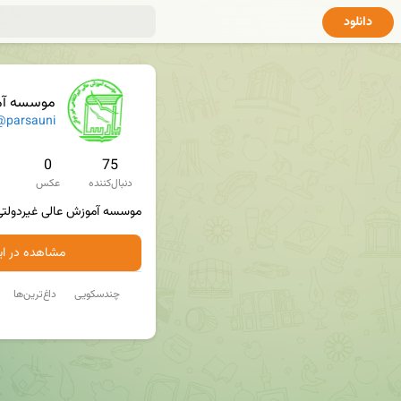
دانلود
موسسه آموزش عالی
@parsauni
0
75
دنبال‌کننده
عکس
موسسه آموزش عالی غیردولتی-
مشاهده در ایت
چندسکویی
داغ‌ترین‌ها