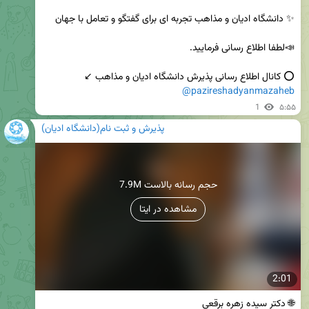
⭕️ کانال اطلاع رسانی پذیرش دانشگاه ادیان و مذاهب ↙️   

@pazireshadyanmazaheb
1
۵:۵۵
پذیرش و ثبت نام(دانشگاه ادیان)
7.9M حجم رسانه بالاست
مشاهده در ایتا
2:01