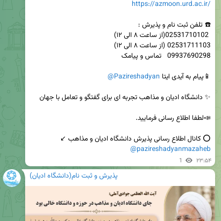
https://azmoon.urd.ac.ir/
📱پیام به آیدی ایتا 
@Pazireshadyan
⭕️ کانال اطلاع رسانی پذیرش دانشگاه ادیان و مذاهب ↙️   

@pazireshadyanmazaheb
1
۲۳:۵۴
پذیرش و ثبت نام(دانشگاه ادیان)