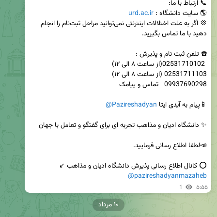
🌎 سایت دانشگاه : 
urd.ac.ir
💢 اگر به علت اختلالات اینترنتی نمی‌توانید مراحل ثبت‌نام را انجام 
📱پیام به آیدی ایتا 
@Pazireshadyan
⭕️ کانال اطلاع رسانی پذیرش دانشگاه ادیان و مذاهب ↙️   

@pazireshadyanmazaheb
1
۵:۵۵
۱۰ مرداد