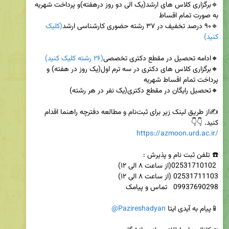
🔹برگزاری کلاس های ارشد(یک الی دو روز درهفته)و پرداخت شهریه 
🔹۹۰ درصد تخفیف در ۳۷ رشته حضوری کارشناسی ارشد
(کلیک 
کنید)
🔸ادامه تحصیل در مقطع دکتری تخصصی
(۲۶ رشته کلیک کنید)
🔸برگزاری کلاس های دکتری در سه ترم اول(یک روز در هفته) و 
✍️از طریق لینک زیر برای ثبت‌نام و مطالعه دفترچه راهنما اقدام 
کنید. 👇👇

https://azmoon.urd.ac.ir/
📱پیام به آیدی ایتا 
@Pazireshadyan