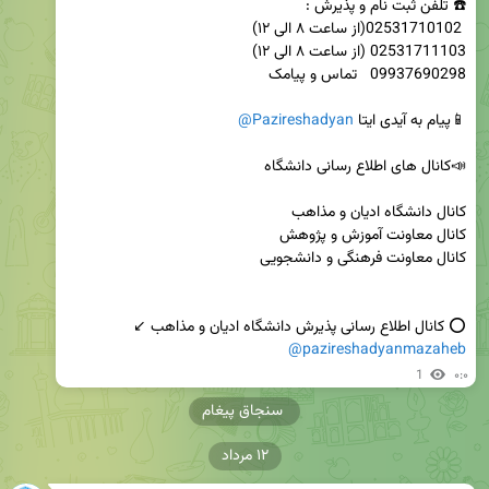
📱پیام به آیدی ایتا 
@Pazireshadyan
⭕️ کانال اطلاع رسانی پذیرش دانشگاه ادیان و مذاهب ↙️   

@pazireshadyanmazaheb
1
۰:۰
سنجاق پیغام
۱۲ مرداد