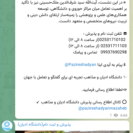
🔹در این نشست، آیت‌الله سید شرف‌الدین ملک‌حسینی نیز با تأکید 
بر اهمیت تعامل میان مراکز حوزوی و دانشگاهی، توسعه 
همکاری‌های علمی و پژوهشی را زمینه‌ساز ارتقای دانش دینی و 
📱پیام به آیدی ایتا 
@Pazireshadyan
⭕️ کانال اطلاع رسانی پذیرش دانشگاه ادیان و مذاهب ↙️   

@pazireshadyanmazaheb
1
۵:۵۵
پذیرش و ثبت نام(دانشگاه ادیان)