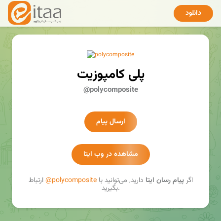
دانلود
پلی کامپوزیت
@polycomposite
ارسال پیام
مشاهده در وب ایتا
اگر
پیام رسان ایتا
دارید, می‌توانید با
@polycomposite
ارتباط
بگیرید.