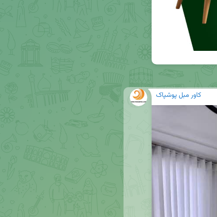
کاور مبل پوشپاک