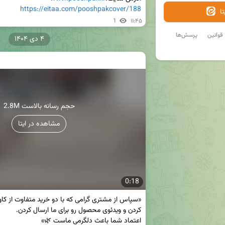
https://eitaa.com/pooshpakcover/188
ا
1
۱۱:۴۵
قوانین
پرسش‌ها
۴ دی ۱۴۰۴
2.8M حجم رسانه بالاست
مشاهده در ایتا
0:18