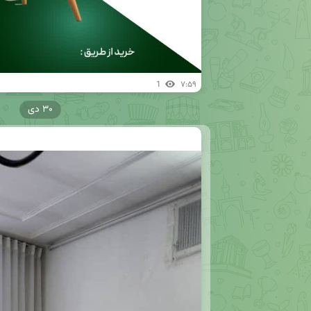
1
۷:۵۹
۳۰ دی