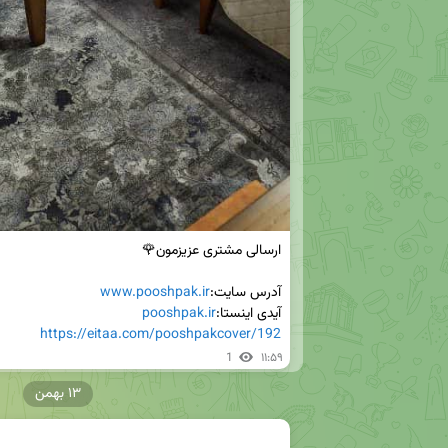
آدرس سایت:
www.pooshpak.ir
آیدی اینستا:
pooshpak.ir
https://eitaa.com/pooshpakcover/192
1
۱۱:۵۹
۱۳ بهمن