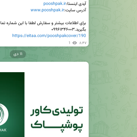
آیدی اینستا:
pooshpak.ir
آدرس سایت:
www.pooshpak.ir
بگیرید.۰۹۹۶۱۳۴۶۰۰۳

https://eitaa.com/pooshpakcover/190
1
۸:۴۷
۱۱ دی