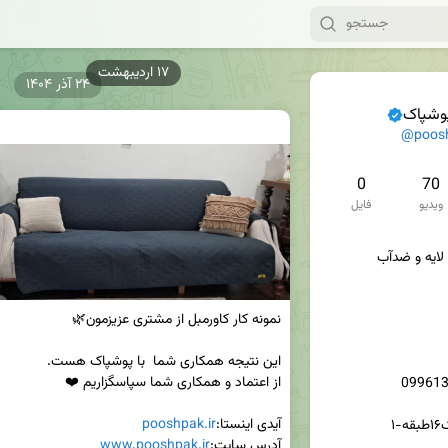
۲۴ آذر ۱۴۰۴
پوشپاک
@poosh
0
70
ویدیو
فایل
آیدی اینستا:
pooshpak.ir
آدرس سایت:
www.pooshpak.ir