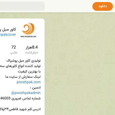
دانلود
کاور مبل 
✔
pakcover
8.4هزار
72
دنبال‌کننده
عکس
لینک سفارش از سایت ما 

pooshpak.com
ادمین :

@pooshpakadmin
ادرس قم شهید فاطمی۳۴پلاک۱۶طبقه-۱